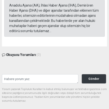
Anadolu Ajansı (AA), İhlas Haber Ajansı (İHA), Demirören
Haber Ajansı (DHA) ve diğer ajanslar tarafından eklenen tüm
haberler, sitemizin editörlerinin müdahalesi olmadan ajans
kanallarından çekilmektedir. Bu haberlerde yer alan hukuki
muhataplar haberi geçen ajanslar olup sitemizin hiç bir
editörü sorumlu tutulamaz...
Okuyucu Yorumları
(0)
Gönder
Yorum yazarak Topluluk Kuralları’nı kabul etmiş bulunuyor ve tekhabergazetesi.com
sitesine yaptığınız yorumunuzla ilgili doğrudan veya dolaylı tüm sorumluluğu tek
başınıza üstleniyorsunuz. Yazılan tüm yorumlardan site yönetimi hiçbir şekilde
sorumlu tutulamaz.