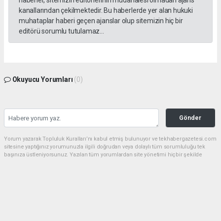
kanallarından çekilmektedir. Bu haberlerde yer alan hukuki
muhataplar haberi geçen ajanslar olup sitemizin hiç bir
editörü sorumlu tutulamaz...
Okuyucu Yorumları
(0)
Gönder
Yorum yazarak Topluluk Kuralları’nı kabul etmiş bulunuyor ve tekhabergazetesi.com
sitesine yaptığınız yorumunuzla ilgili doğrudan veya dolaylı tüm sorumluluğu tek
başınıza üstleniyorsunuz. Yazılan tüm yorumlardan site yönetimi hiçbir şekilde
sorumlu tutulamaz.
Anasayfa
GÜNDEM
CHP'de kongre hazırlıkları