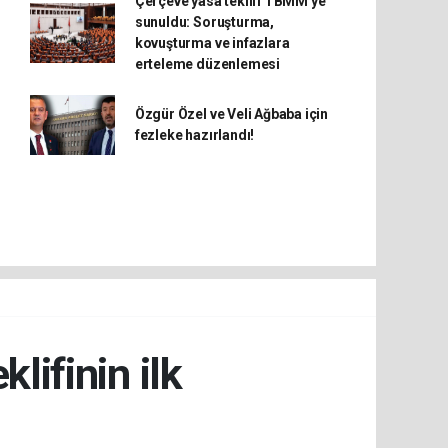
Çerçeve yasa teklifi TBMM'ye
sunuldu: Soruşturma,
kovuşturma ve infazlara
erteleme düzenlemesi
Özgür Özel ve Veli Ağbaba için
fezleke hazırlandı!
ifinin ilk