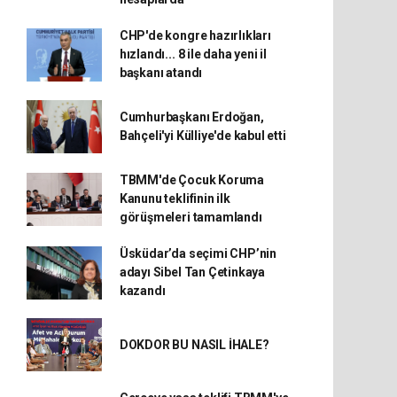
CHP'de kongre hazırlıkları
hızlandı... 8 ile daha yeni il
başkanı atandı
Cumhurbaşkanı Erdoğan,
Bahçeli'yi Külliye'de kabul etti
TBMM'de Çocuk Koruma
Kanunu teklifinin ilk
görüşmeleri tamamlandı
Üsküdar’da seçimi CHP’nin
adayı Sibel Tan Çetinkaya
kazandı
DOKDOR BU NASIL İHALE?