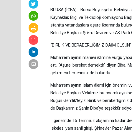
BURSA (İGFA) - Bursa Büyükşehir Belediyesi 
Kaynaklar, Bilgi ve Teknoloji Komisyonu Başk
stantta vatandaşlara aşure ikramında bulund
Belediye Başkanı Şükrü Deviren ve AK Parti 
“BİRLİK VE BERABERLİĞİMİZ DAİM OLSUN”
Muharrem ayının manevi iklimine vurgu yapa
etti. “Aşure, bereket demektir” diyen Biba, 
getirmesi temennisinde bulundu.
Muharrem ayının İslam âlemi için önemini vu
Belediye Başkan Vekilimiz bu önemli ayın be
Bugün Gemlik'teyiz. Birlik ve beraberliğimi
de Başkanımız Şahin Biba'ya teşekkür ediyo
İl genelinde 15 Temmuz akşamına kadar de
İskelesi yanı sahil girişi, Şirinevler Paza