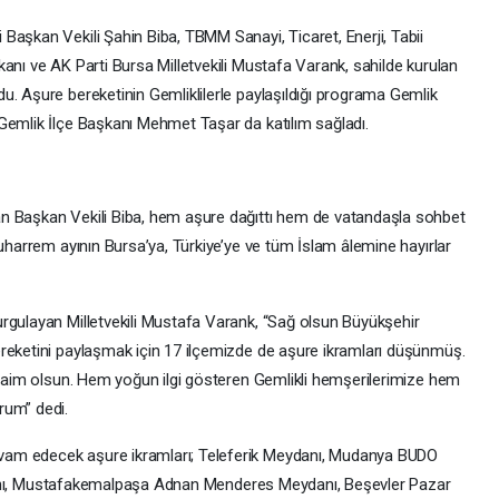
Başkan Vekili Şahin Biba, TBMM Sanayi, Ticaret, Enerji, Tabii
anı ve AK Parti Bursa Milletvekili Mustafa Varank, sahilde kurulan
u. Aşure bereketinin Gemliklilerle paylaşıldığı programa Gemlik
Gemlik İlçe Başkanı Mehmet Taşar da katılım sağladı.
n Başkan Vekili Biba, hem aşure dağıttı hem de vatandaşla sohbet
Muharrem ayının Bursa’ya, Türkiye’ye ve tüm İslam âlemine hayırlar
rgulayan Milletvekili Mustafa Varank, “Sağ olsun Büyükşehir
reketini paylaşmak için 17 ilçemizde de aşure ikramları düşünmüş.
z daim olsun. Hem yoğun ilgi gösteren Gemlikli hemşerilerimize hem
rum” dedi.
vam edecek aşure ikramları; Teleferik Meydanı, Mudanya BUDO
r Alanı, Mustafakemalpaşa Adnan Menderes Meydanı, Beşevler Pazar