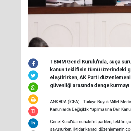
TBMM Genel Kurulu'nda, suça sürük
kanun teklifinin tümü üzerindeki g
eleştirirken, AK Parti düzenlemen
güvenliği arasında denge kurmayı
ANKARA (İGFA) - Türkiye Büyük Millet Mecl
Kanunlarda Değişiklik Yapılmasına Dair Kan
Genel Kurul'da muhalefet partileri, teklifin ç
savunurken, iktidar kanadı düzenlemenin çocu