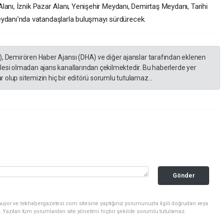
anı, İznik Pazar Alanı, Yenişehir Meydanı, Demirtaş Meydanı, Tarihi
anı'nda vatandaşlarla buluşmayı sürdürecek.
), Demirören Haber Ajansı (DHA) ve diğer ajanslar tarafından eklenen
lesi olmadan ajans kanallarından çekilmektedir. Bu haberlerde yer
 olup sitemizin hiç bir editörü sorumlu tutulamaz...
Gönder
nuyor ve tekhabergazetesi.com sitesine yaptığınız yorumunuzla ilgili doğrudan veya
. Yazılan tüm yorumlardan site yönetimi hiçbir şekilde sorumlu tutulamaz.