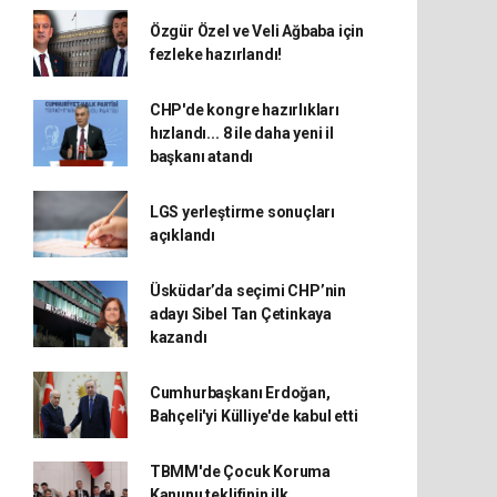
Özgür Özel ve Veli Ağbaba için
fezleke hazırlandı!
CHP'de kongre hazırlıkları
hızlandı... 8 ile daha yeni il
başkanı atandı
LGS yerleştirme sonuçları
açıklandı
Üsküdar’da seçimi CHP’nin
adayı Sibel Tan Çetinkaya
kazandı
Cumhurbaşkanı Erdoğan,
Bahçeli'yi Külliye'de kabul etti
TBMM'de Çocuk Koruma
Kanunu teklifinin ilk