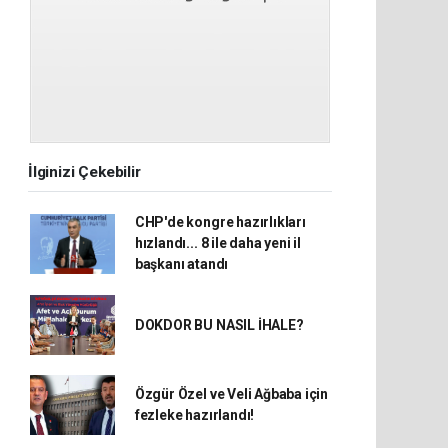
İlginizi Çekebilir
CHP'de kongre hazırlıkları
hızlandı... 8 ile daha yeni il
başkanı atandı
DOKDOR BU NASIL İHALE?
Özgür Özel ve Veli Ağbaba için
fezleke hazırlandı!