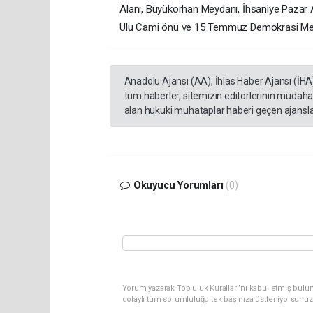
Alanı, Büyükorhan Meydanı, İhsaniye Pazar Al
Ulu Cami önü ve 15 Temmuz Demokrasi Meyd
Anadolu Ajansı (AA), İhlas Haber Ajansı (İHA
tüm haberler, sitemizin editörlerinin müdaha
alan hukuki muhataplar haberi geçen ajanslar
Okuyucu Yorumları
(0)
Yorum yazarak Topluluk Kuralları’nı kabul etmiş bulu
dolaylı tüm sorumluluğu tek başınıza üstleniyorsunuz