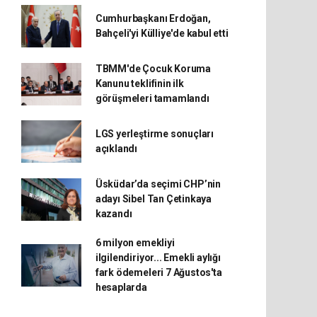
Cumhurbaşkanı Erdoğan,
Bahçeli'yi Külliye'de kabul etti
TBMM'de Çocuk Koruma
Kanunu teklifinin ilk
görüşmeleri tamamlandı
LGS yerleştirme sonuçları
açıklandı
Üsküdar’da seçimi CHP’nin
adayı Sibel Tan Çetinkaya
kazandı
6 milyon emekliyi
ilgilendiriyor... Emekli aylığı
fark ödemeleri 7 Ağustos'ta
hesaplarda