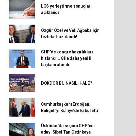
LGS yerleştirme sonuçları
açıklandı
Özgür Özel ve Veli Ağbaba için
fezleke hazırlandı!
CHP'de kongre hazırlıkları
hızlandı... 8 ile daha yeni il
başkanı atandı
DOKDOR BU NASIL İHALE?
Cumhurbaşkanı Erdoğan,
Bahçeli'yi Külliye'de kabul etti
Üsküdar’da seçimi CHP’nin
adayı Sibel Tan Çetinkaya