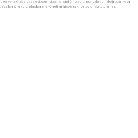
nuyor ve tekhabergazetesi.com sitesine yaptığınız yorumunuzla ilgili doğrudan veya
. Yazılan tüm yorumlardan site yönetimi hiçbir şekilde sorumlu tutulamaz.