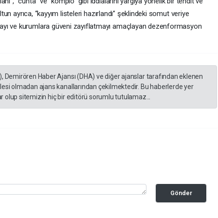
ı”, “cunta” ve “komplo” gibi iddialarını yargıya yönelik bir tehdit ve
ltun ayrıca, “kayyım listeleri hazırlandı” şeklindeki somut veriye
mayı ve kurumlara güveni zayıflatmayı amaçlayan dezenformasyon
), Demirören Haber Ajansı (DHA) ve diğer ajanslar tarafından eklenen
lesi olmadan ajans kanallarından çekilmektedir. Bu haberlerde yer
 olup sitemizin hiç bir editörü sorumlu tutulamaz...
Gönder