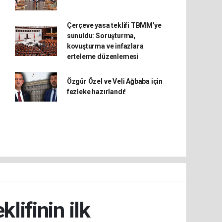
Çerçeve yasa teklifi TBMM'ye
sunuldu: Soruşturma,
kovuşturma ve infazlara
erteleme düzenlemesi
Özgür Özel ve Veli Ağbaba için
fezleke hazırlandı!
ifinin ilk