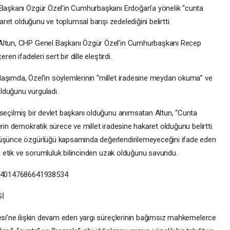
l Başkanı Özgür Özel’in Cumhurbaşkanı Erdoğan’a yönelik “cunta
karet olduğunu ve toplumsal barışı zedelediğini belirtti.
 Altun, CHP Genel Başkanı Özgür Özel’in Cumhurbaşkanı Recep
en ifadeleri sert bir dille eleştirdi.
laşımda, Özel’in söylemlerinin “millet iradesine meydan okuma” ve
lduğunu vurguladı.
 seçilmiş bir devlet başkanı olduğunu anımsatan Altun, “Cunta
rin demokratik sürece ve millet iradesine hakaret olduğunu belirtti.
düşünce özgürlüğü kapsamında değerlendirilemeyeceğini ifade eden
asi etik ve sorumluluk bilincinden uzak olduğunu savundu.
/1940147686641938534
Sİ
yesi’ne ilişkin devam eden yargı süreçlerinin bağımsız mahkemelerce