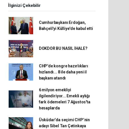
İlginizi Çekebilir
Cumhurbaşkanı Erdoğan,
Bahçeli'yi Külliye'de kabul etti
DOKDOR BU NASIL İHALE?
CHP'de kongre hazırlıkları
hızlandı... 8 ile daha yeni il
başkanı atandı
6 milyon emekliyi
ilgilendiriyor... Emekli aylığı
fark ödemeleri 7 Ağustos'ta
hesaplarda
Üsküdar’da seçimi CHP’nin
adayı Sibel Tan Çetinkaya