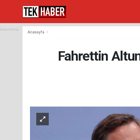
yüklenmemiş.
Anasayfa
Fahrettin Altun