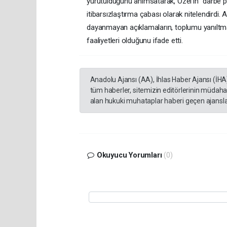
yürütüldüğünü anımsatarak, Özel’in “darbe plan
itibarsızlaştırma çabası olarak nitelendirdi. A
dayanmayan açıklamaların, toplumu yanılt
faaliyetleri olduğunu ifade etti.
Anadolu Ajansı (AA), İhlas Haber Ajansı (İHA
tüm haberler, sitemizin editörlerinin müdaha
alan hukuki muhataplar haberi geçen ajanslar
Okuyucu Yorumları
(0)