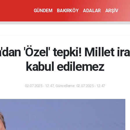
GÜNDEM
BAKIRKÖY
ADALAR
ARŞİV
'dan 'Özel' tepki! Millet i
kabul edilemez
02.07.2025 - 12:47, Güncelleme: 02.07.2025 - 12:47