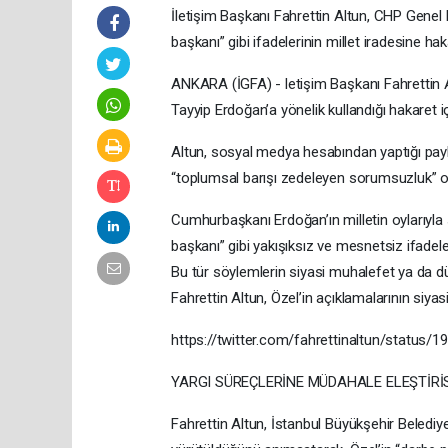
İletişim Başkanı Fahrettin Altun, CHP Gene
başkanı” gibi ifadelerinin millet iradesine ha
ANKARA (İGFA) - letişim Başkanı Fahrettin
Tayyip Erdoğan’a yönelik kullandığı hakaret içer
Altun, sosyal medya hesabından yaptığı pay
“toplumsal barışı zedeleyen sorumsuzluk” o
Cumhurbaşkanı Erdoğan’ın milletin oylarıyla
başkanı” gibi yakışıksız ve mesnetsiz ifadele
Bu tür söylemlerin siyasi muhalefet ya da 
Fahrettin Altun, Özel’in açıklamalarının siy
https://twitter.com/fahrettinaltun/status
YARGI SÜREÇLERİNE MÜDAHALE ELEŞTİRİ
Fahrettin Altun, İstanbul Büyükşehir Beledi