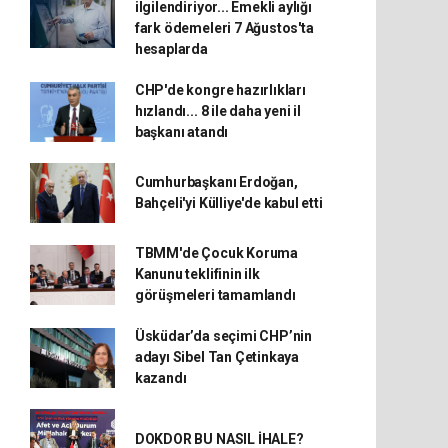
ilgilendiriyor... Emekli aylığı
fark ödemeleri 7 Ağustos'ta
hesaplarda
CHP'de kongre hazırlıkları
hızlandı... 8 ile daha yeni il
başkanı atandı
Cumhurbaşkanı Erdoğan,
Bahçeli'yi Külliye'de kabul etti
TBMM'de Çocuk Koruma
Kanunu teklifinin ilk
görüşmeleri tamamlandı
Üsküdar’da seçimi CHP’nin
adayı Sibel Tan Çetinkaya
kazandı
DOKDOR BU NASIL İHALE?