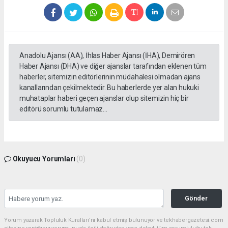
Anadolu Ajansı (AA), İhlas Haber Ajansı (İHA), Demirören
Haber Ajansı (DHA) ve diğer ajanslar tarafından eklenen tüm
haberler, sitemizin editörlerinin müdahalesi olmadan ajans
kanallarından çekilmektedir. Bu haberlerde yer alan hukuki
muhataplar haberi geçen ajanslar olup sitemizin hiç bir
editörü sorumlu tutulamaz...
Okuyucu Yorumları
(0)
Gönder
Yorum yazarak Topluluk Kuralları’nı kabul etmiş bulunuyor ve tekhabergazetesi.com