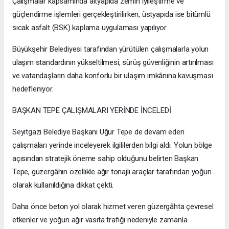
Çalışmalar kapsamında altyapıda zemin iyileştirme ve
güçlendirme işlemleri gerçekleştirilirken, üstyapıda ise bitümlü
sıcak asfalt (BSK) kaplama uygulaması yapılıyor.
Büyükşehir Belediyesi tarafından yürütülen çalışmalarla yolun
ulaşım standardının yükseltilmesi, sürüş güvenliğinin artırılması
ve vatandaşların daha konforlu bir ulaşım imkânına kavuşması
hedefleniyor.
BAŞKAN TEPE ÇALIŞMALARI YERİNDE İNCELEDİ
Seyitgazi Belediye Başkanı Uğur Tepe de devam eden
çalışmaları yerinde inceleyerek ilgililerden bilgi aldı. Yolun bölge
açısından stratejik öneme sahip olduğunu belirten Başkan
Tepe, güzergâhın özellikle ağır tonajlı araçlar tarafından yoğun
olarak kullanıldığına dikkat çekti.
Daha önce beton yol olarak hizmet veren güzergâhta çevresel
etkenler ve yoğun ağır vasıta trafiği nedeniyle zamanla