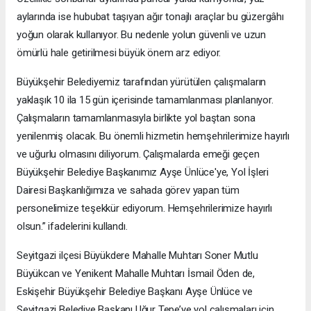
aylarında ise hububat taşıyan ağır tonajlı araçlar bu güzergâhı
yoğun olarak kullanıyor. Bu nedenle yolun güvenli ve uzun
ömürlü hale getirilmesi büyük önem arz ediyor.
Büyükşehir Belediyemiz tarafından yürütülen çalışmaların
yaklaşık 10 ila 15 gün içerisinde tamamlanması planlanıyor.
Çalışmaların tamamlanmasıyla birlikte yol baştan sona
yenilenmiş olacak. Bu önemli hizmetin hemşehrilerimize hayırlı
ve uğurlu olmasını diliyorum. Çalışmalarda emeği geçen
Büyükşehir Belediye Başkanımız Ayşe Ünlüce'ye, Yol İşleri
Dairesi Başkanlığımıza ve sahada görev yapan tüm
personelimize teşekkür ediyorum. Hemşehrilerimize hayırlı
olsun.” ifadelerini kullandı.
Seyitgazi ilçesi Büyükdere Mahalle Muhtarı Soner Mutlu
Büyükcan ve Yenikent Mahalle Muhtarı İsmail Öden de,
Eskişehir Büyükşehir Belediye Başkanı Ayşe Ünlüce ve
Seyitgazi Belediye Başkanı Uğur Tepe’ye yol çalışmaları için