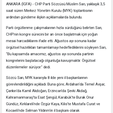
ANKARA (İGFA) - CHP Parti Sözcüsü Müslim Sarı, yaklaşık 3,5
saat süren Merkez Yönetim Kurulu (MYK) toplantısının
ardından gündeme ilişkin açıklamalarda bulundu.
Parti örgütlenme çalışmalarının hızla sürdüğünü belirten Sarı,
CHP'nin kongre sürecini bir an önce başlatmak için yoğun
mesai harcadıklarını ifade etti. Ağustos ayı sonuna kadar
örgütsel hazırlıkları tamamlamayı hedeflediklerini söyleyen Sarı,
"Bu kapsamda amacımız, ağustos ayı sonunda partinin
kongrelerini başlatacağı olgunluğa kavuşmaktır. Örgütsel
düzenlemeler sürüyor." dedi.
Sözcü Sarı, MYK kararıyla 8 ilde yeni il başkanlarının
görevlendirildiğini açıkladı. Buna göre; Ardahan'da Temel Avşar,
Çankırı'da Kamil Akdoğan, Erzincan'da Şevki Akdağ,
Kahramanmaraş'ta Esat Şengül, Karabük'te Burak Onur
Gündüz, Kırklareli'nde Özgür Kaya, Kilis'te Mustafa Curat ve
Kocaeli'nde Selman Yıldırım'ın il başkanı olarak