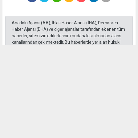
Anadolu Ajansı (AA), İhlas Haber Ajansı (İHA), Demirören
Haber Ajansı (DHA) ve diğer ajanslar tarafından eklenen tüm
haberler, sitemizin editörlerinin müdahalesi olmadan ajans
kanallarından çekilmektedir. Bu haberlerde yer alan hukuki
muhataplar haberi geçen ajanslar olup sitemizin hiç bir
editörü sorumlu tutulamaz...
Okuyucu Yorumları
(0)
Gönder
Yorum yazarak Topluluk Kuralları’nı kabul etmiş bulunuyor ve tekhabergazetesi.com
sitesine yaptığınız yorumunuzla ilgili doğrudan veya dolaylı tüm sorumluluğu tek
başınıza üstleniyorsunuz. Yazılan tüm yorumlardan site yönetimi hiçbir şekilde
sorumlu tutulamaz.