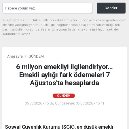
Gönder
Yorum yazarak Topluluk Kuralları’nı kabul etmiş bulunuyor ve tekhabergazetesi.com
sitesine yaptığınız yorumunuzla ilgili doğrudan veya dolaylı tüm sorumluluğu tek
başınıza üstleniyorsunuz. Yazılan tüm yorumlardan site yönetimi hiçbir şekilde
sorumlu tutulamaz.
Anasayfa
GÜNDEM
6 milyon emekliyi ilgilendiriyor...
Emekli aylığı fark ödemeleri 7
Ağustos'ta hesaplarda
GÜNDEM
06.08.2026 - 15:02, Güncelleme: 06.08.2026 - 15:41
Sosyal Güvenlik Kurumu (SGK), en düşük emekli