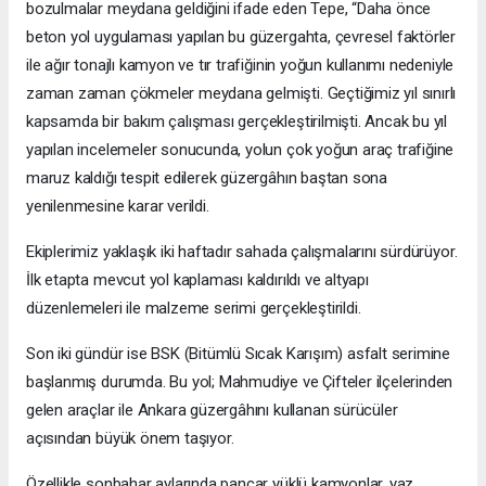
bozulmalar meydana geldiğini ifade eden Tepe, “Daha önce
beton yol uygulaması yapılan bu güzergahta, çevresel faktörler
ile ağır tonajlı kamyon ve tır trafiğinin yoğun kullanımı nedeniyle
zaman zaman çökmeler meydana gelmişti. Geçtiğimiz yıl sınırlı
kapsamda bir bakım çalışması gerçekleştirilmişti. Ancak bu yıl
yapılan incelemeler sonucunda, yolun çok yoğun araç trafiğine
maruz kaldığı tespit edilerek güzergâhın baştan sona
yenilenmesine karar verildi.
Ekiplerimiz yaklaşık iki haftadır sahada çalışmalarını sürdürüyor.
İlk etapta mevcut yol kaplaması kaldırıldı ve altyapı
düzenlemeleri ile malzeme serimi gerçekleştirildi.
Son iki gündür ise BSK (Bitümlü Sıcak Karışım) asfalt serimine
başlanmış durumda. Bu yol; Mahmudiye ve Çifteler ilçelerinden
gelen araçlar ile Ankara güzergâhını kullanan sürücüler
açısından büyük önem taşıyor.
Özellikle sonbahar aylarında pancar yüklü kamyonlar, yaz