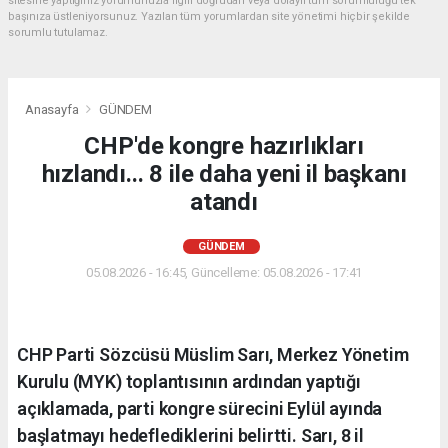
sitesine yaptığınız yorumunuzla ilgili doğrudan veya dolaylı tüm sorumluluğu tek
başınıza üstleniyorsunuz. Yazılan tüm yorumlardan site yönetimi hiçbir şekilde
sorumlu tutulamaz.
Anasayfa
GÜNDEM
CHP'de kongre hazırlıkları
hızlandı... 8 ile daha yeni il başkanı
atandı
GÜNDEM
05.08.2026 - 16:45, Güncelleme: 05.08.2026 - 17:41
CHP Parti Sözcüsü Müslim Sarı, Merkez Yönetim
Kurulu (MYK) toplantısının ardından yaptığı
açıklamada, parti kongre sürecini Eylül ayında
başlatmayı hedeflediklerini belirtti. Sarı, 8 il