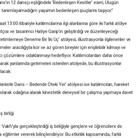
ns’ın 12 dansçı eşliğindeki ‘Bedenleşen Kesitler’ eseri, Ulugün
e, tanımlayamadığım yaşamın bedenleşen ipuçlarını taşıyor.”
3:00 itibariyle katılımcılarına ilgi alanlarına göre iki farklı atölye
tçısı ve tasarımcı Hatiye Garip’in geliştirdiği ve düzenleyeceği
l Betimlemeye Deneme Bir İki Üç’ atölyesi, illüstrasyonla ilgilenenler ve
meler aracılığıyla kör ve az gören bireyler için erişilebilir kılmayı ve
yaratıcı çözümlere odaklanmayı hedefliyor. Katılımcılardan daha önce
 olarak yanlarında getirmeleri istenilen atölyede, bu illüstrasyonlar
ılacak.
denlerle Dans – Bedende Öteki Yer’ atölyesi ise katılımcıları, hareket
ü’ olarak odağına alarak kinestetik deneysel bir çalışma yapmaya davet
 birliği
kfı’yla gerçekleştirdiği iş birliğiyle gençlere ve öğrencilere de
nda eğitimler vererek bilinçlendiriyor. Bu etkinlik kapsamında, farklı