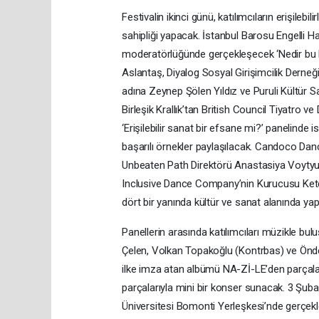
Festivalin ikinci günü, katılımcıların erişileb
sahipliği yapacak. İstanbul Barosu Engelli 
moderatörlüğünde gerçekleşecek ‘Nedir bu k
Aslantaş, Diyalog Sosyal Girişimcilik Derneği
adına Zeynep Şölen Yıldız ve Puruli Kültür S
Birleşik Krallık’tan British Council Tiyatro 
‘Erişilebilir sanat bir efsane mi?’ panelinde 
başarılı örnekler paylaşılacak. Candoco Da
Unbeaten Path Direktörü Anastasiya Voytyuk
Inclusive Dance Company’nin Kurucusu Kete
dört bir yanında kültür ve sanat alanında yapı
Panellerin arasında katılımcıları müzikle b
Çelen, Volkan Topakoğlu (Kontrbas) ve Önder
ilke imza atan albümü NA-Zİ-LE’den parçaları
parçalarıyla mini bir konser sunacak. 3 Şub
Üniversitesi Bomonti Yerleşkesi’nde gerçek