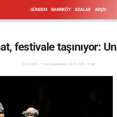
GÜNDEM
BAKIRKÖY
ADALAR
ARŞİV
anat, festivale taşınıyor: 
24.01.2023 - 10:44, Güncelleme: 24.01.2023 - 10:44