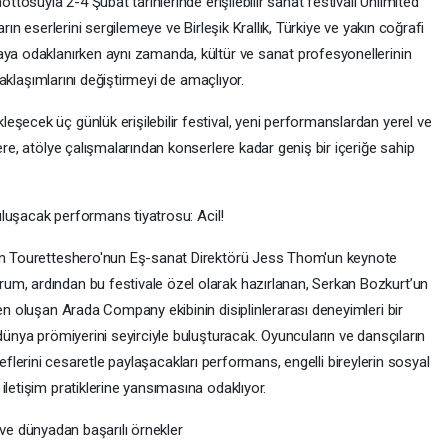
ottosuyla 2-4 Şubat tarihlerinde erişilebilir sanat festivali Unlimited
arın eserlerini sergilemeye ve Birleşik Krallık, Türkiye ve yakın coğrafi
aya odaklanırken aynı zamanda, kültür ve sanat profesyonellerinin
n yaklaşımlarını değiştirmeyi de amaçlıyor.
şecek üç günlük erişilebilir festival, yeni performanslardan yerel ve
ere, atölye çalışmalarından konserlere kadar geniş bir içeriğe sahip
 buluşacak performans tiyatrosu: Acil!
tan Touretteshero'nun Eş-sanat Direktörü Jess Thom'un keynote
um, ardından bu festivale özel olarak hazırlanan, Serkan Bozkurt’un
den oluşan Arada Company ekibinin disiplinlerarası deneyimleri bir
 dünya prömiyerini seyirciyle buluşturacak. Oyuncuların ve dansçıların
 hedeflerini cesaretle paylaşacakları performans, engelli bireylerin sosyal
 iletişim pratiklerine yansımasına odaklıyor.
er ve dünyadan başarılı örnekler