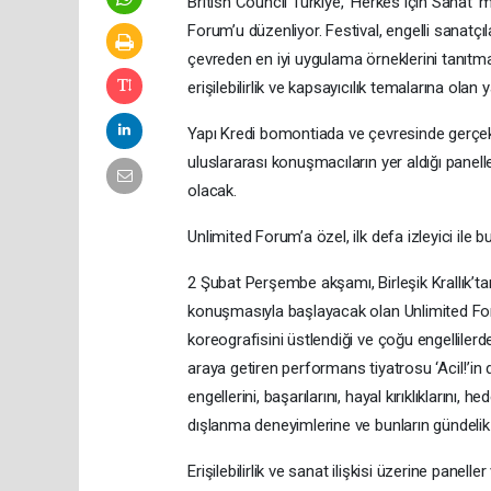
British Council Türkiye, ‘Herkes için Sanat’ m
Forum’u düzenliyor. Festival, engelli sanatçıl
çevreden en iyi uygulama örneklerini tanıtm
erişilebilirlik ve kapsayıcılık temalarına ola
Yapı Kredi bomontiada ve çevresinde gerçekle
uluslararası konuşmacıların yer aldığı panell
olacak.
Unlimited Forum’a özel, ilk defa izleyici ile
2 Şubat Perşembe akşamı, Birleşik Krallık’
konuşmasıyla başlayacak olan Unlimited For
koreografisini üstlendiği ve çoğu engelliler
araya getiren performans tiyatrosu ‘Acil!’in
engellerini, başarılarını, hayal kırıklıklarını,
dışlanma deneyimlerine ve bunların gündelik
Erişilebilirlik ve sanat ilişkisi üzerine panell