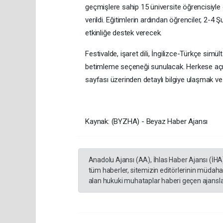
geçmişlere sahip 15 üniversite öğrencisiyle çalı
verildi. Eğitimlerin ardından öğrenciler, 2-4
etkinliğe destek verecek.
Festivalde, işaret dili, İngilizce-Türkçe sim
betimleme seçeneği sunulacak. Herkese açık 
sayfası üzerinden detaylı bilgiye ulaşmak 
Kaynak: (BYZHA) - Beyaz Haber Ajansı
Anadolu Ajansı (AA), İhlas Haber Ajansı (İHA
tüm haberler, sitemizin editörlerinin müdaha
alan hukuki muhataplar haberi geçen ajanslar