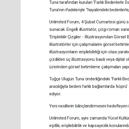
Tuna tarafından kurulan ‘Farklı Bedenlerle Da
Tuna’nın ifadeleriyle “hayalimdeki bedenlerl
Unlimited Forum, 4 Şubat Cumartesi günü saat 1
sunacak. Engelli illüstratör, çizgi roman sana
‘Erişilebilir Çizgiler - İllüstrasyondan Görse
illüstratörler için çalışmalarını görsel betimle
illüstrasyonların erişilebilirliği için olası 
çizdikleri üç illüstrasyonu basılı veya dijital
üzerinden görsel betimleme çalışmaları yap
Tuğçe Ulugün Tuna önderliğindeki ‘Farklı Be
aracılığıyla bedeni farklı bağlamlarda ‘köpr
ediyor.
Yeni nesillerin bilinçlendirmesini hedefleyen iş
Unlimited Forum, aynı zamanda Yücel Kültür Va
eşitlik, erişilebilirlik ve kapsayıcılık konuları