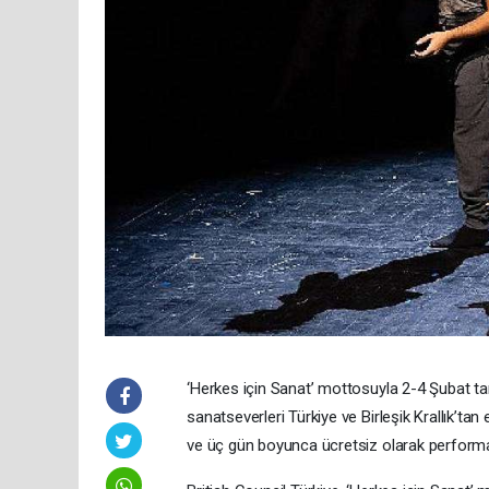
‘Herkes için Sanat’ mottosuyla 2-4 Şubat tari
sanatseverleri Türkiye ve Birleşik Krallık’tan
ve üç gün boyunca ücretsiz olarak performan