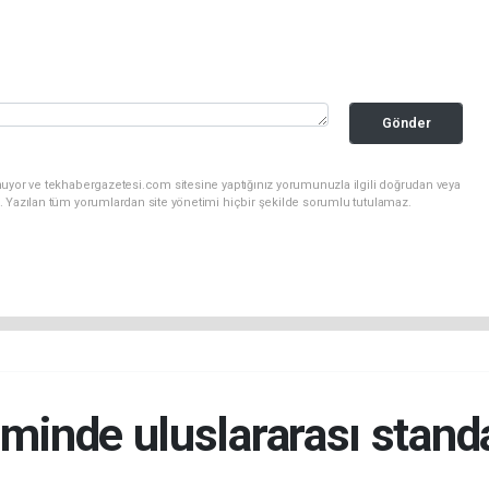
Gönder
nuyor ve tekhabergazetesi.com sitesine yaptığınız yorumunuzla ilgili doğrudan veya
. Yazılan tüm yorumlardan site yönetimi hiçbir şekilde sorumlu tutulamaz.
iminde uluslararası stan