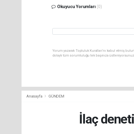
Okuyucu Yorumları
(0)
Yorum yazarak Topluluk Kuralları’nı kabul etmiş bulu
dolaylı tüm sorumluluğu tek başınıza üstleniyorsunuz
Anasayfa
GÜNDEM
İlaç denet