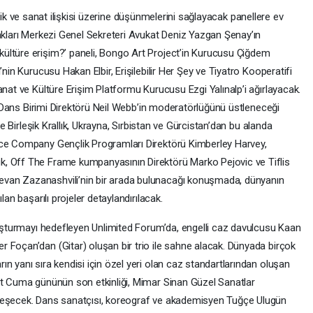
ilirlik ve sanat ilişkisi üzerine düşünmelerini sağlayacak panellere ev
Hakları Merkezi Genel Sekreteri Avukat Deniz Yazgan Şenay’ın
ültüre erişim?’ paneli, Bongo Art Project’in Kurucusu Çiğdem
’nin Kurucusu Hakan Elbir, Erişilebilir Her Şey ve Tiyatro Kooperatifi
anat ve Kültüre Erişim Platformu Kurucusu Ezgi Yalınalp’i ağırlayacak.
ve Dans Birimi Direktörü Neil Webb’in moderatörlüğünü üstleneceği
ise Birleşik Krallık, Ukrayna, Sırbistan ve Gürcistan’dan bu alanda
nce Company Gençlik Programları Direktörü Kimberley Harvey,
, Off The Frame kumpanyasının Direktörü Marko Pejovic ve Tiflis
van Zazanashvili’nin bir arada bulunacağı konuşmada, dünyanın
lan başarılı projeler detaylandırılacak.
uluşturmayı hedefleyen Unlimited Forum’da, engelli caz davulcusu Kaan
 Foçan’dan (Gitar) oluşan bir trio ile sahne alacak. Dünyada birçok
n yanı sıra kendisi için özel yeri olan caz standartlarından oluşan
at Cuma gününün son etkinliği, Mimar Sinan Güzel Sanatlar
leşecek. Dans sanatçısı, koreograf ve akademisyen Tuğçe Ulugün