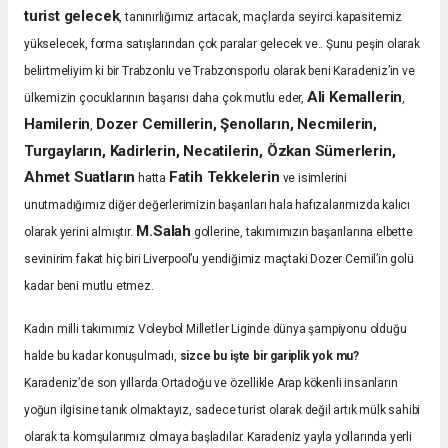
turist gelecek
, tanınırlığımız artacak, maçlarda seyirci kapasitemiz
yükselecek, forma satışlarından çok paralar gelecek ve.. Şunu peşin olarak
belirtmeliyim ki bir Trabzonlu ve Trabzonsporlu olarak beni Karadeniz’in ve
Ali Kemallerin
ülkemizin çocuklarının başarısı daha çok mutlu eder,
,
Hamilerin
Dozer Cemillerin, Şenolların, Necmilerin,
,
Turgayların, Kadirlerin, Necatilerin, Özkan Sümerlerin,
Ahmet Suatların
Fatih Tekkelerin
hatta
ve isimlerini
unutmadığımız diğer değerlerimizin başarıları hala hafızalarımızda kalıcı
M.Salah
olarak yerini almıştır.
gollerine, takımımızın başarılarına elbette
sevinirim fakat hiç biri Liverpool’u yendiğimiz maçtaki Dozer Cemil’in golü
kadar beni mutlu etmez.
Kadın milli takımımız Voleybol Milletler Liginde dünya şampiyonu olduğu
halde bu kadar konuşulmadı,
sizce bu işte bir gariplik yok mu?
Karadeniz’de son yıllarda Ortadoğu ve özellikle Arap kökenli insanların
yoğun ilgisine tanık olmaktayız, sadece turist olarak değil artık mülk sahibi
olarak ta komşularımız olmaya başladılar. Karadeniz yayla yollarında yerli