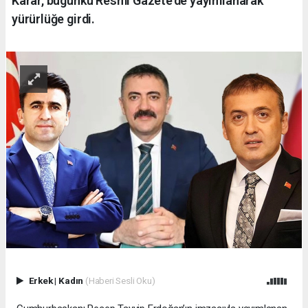
Karar, bugünkü Resmi Gazete’de yayımlanarak
yürürlüğe girdi.
Erkek
|
Kadın
(Haberi Sesli Oku)