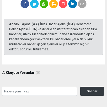
Anadolu Ajansı (AA), İhlas Haber Ajansı (İHA), Demirören
Haber Ajansı (DHA) ve diğer ajanslar tarafından eklenen tüm
haberler, sitemizin editörlerinin müdahalesi olmadan ajans
kanallarından çekilmektedir. Bu haberlerde yer alan hukuki
muhataplar haberi geçen ajanslar olup sitemizin hiç bir
editörü sorumlu tutulamaz...
Okuyucu Yorumları
(0)
Gönder
Yorum yazarak Topluluk Kuralları’nı kabul etmiş bulunuyor ve tekhabergazetesi.com
sitesine yaptığınız yorumunuzla ilgili doğrudan veya dolaylı tüm sorumluluğu tek