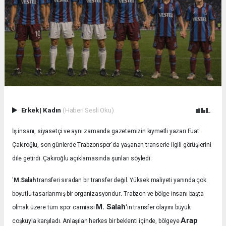
Erkek
|
Kadın
(Haberi Sesli Oku)
İş insanı, siyasetçi ve aynı zamanda gazetemizin kıymetli yazarı Fuat
Çakıroğlu, son günlerde Trabzonspor'da yaşanan transerle ilgili görüşlerini
dile getirdi. Çakıroğlu açıklamasında şunları söyledi:
'
M.Salah
transferi sıradan bir transfer değil. Yüksek maliyeti yanında çok
.
boyutlu tasarlanmış bir organizasyondur
Trabzon ve bölge insanı başta
M. Salah
olmak üzere tüm spor camiası
'ın transfer olayını büyük
Arap
coşkuyla karşıladı.
Anlaşılan herkes bir beklenti içinde, bölgeye