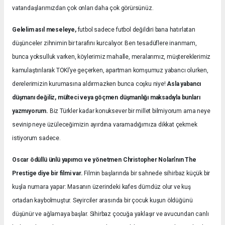
vatandaşlarımızdan çok onları daha çok görürsünüz.
Gelelim asıl meseleye,
futbol sadece futbol değildiri bana hatırlatan
düşünceler zihnimin bir tarafını kurcalıyor. Ben tesadüflere inanmam,
bunca yoksulluk varken, köylerimiz mahalle, meralarımız, müştereklerimiz
kamulaştırılarak TOKİ’ye geçerken, apartman komşumuz yabancı olurken,
derelerimizin kurumasına aldırmazken bunca coşku niye!
Asla yabancı
düşmanı değiliz, mülteci veya göçmen düşmanlığı maksadıyla bunları
yazmıyorum.
Biz Türkler kadar konuksever bir millet bilmiyorum ama neye
sevinip neye üzüleceğimizin ayırdına varamadığımıza dikkat çekmek
istiyorum sadece.
Oscar ödüllü ünlü yapımcı ve yönetmen Christopher Nolan’nın The
Prestige diye bir filmi var.
Filmin başlarında bir sahnede sihirbaz küçük bir
kuşla numara yapar: Masanın üzerindeki kafes dümdüz olur ve kuş
ortadan kaybolmuştur. Seyirciler arasında bir çocuk kuşun öldüğünü
düşünür ve ağlamaya başlar. Sihirbaz çocuğa yaklaşır ve avucundan canlı