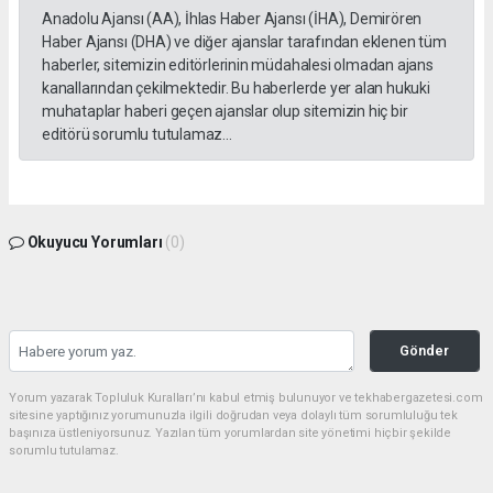
Anadolu Ajansı (AA), İhlas Haber Ajansı (İHA), Demirören
Haber Ajansı (DHA) ve diğer ajanslar tarafından eklenen tüm
haberler, sitemizin editörlerinin müdahalesi olmadan ajans
kanallarından çekilmektedir. Bu haberlerde yer alan hukuki
muhataplar haberi geçen ajanslar olup sitemizin hiç bir
editörü sorumlu tutulamaz...
Okuyucu Yorumları
(0)
Gönder
Yorum yazarak Topluluk Kuralları’nı kabul etmiş bulunuyor ve tekhabergazetesi.com
sitesine yaptığınız yorumunuzla ilgili doğrudan veya dolaylı tüm sorumluluğu tek
başınıza üstleniyorsunuz. Yazılan tüm yorumlardan site yönetimi hiçbir şekilde
sorumlu tutulamaz.