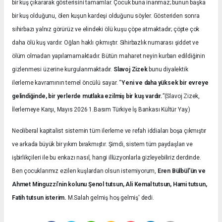
bir kuş çıkararak gösterisini tamamlar. Çocuk buna inanmaz; bunun başka
bir kuş olduğunu, ölen kuşun kardeşi olduğunu söyler. Gösteriden sonra
sihirbazı yalnız görürüz ve elindeki ölü kuşu çöpe atmaktadır; çöpte çok
daha ölü kuş vardır. Oğlan haklı çıkmıştır. Sihirbazlık numarası şiddet ve
ölüm olmadan yapılamamaktadır. Bütün maharet neyin kurban edildiğinin
gizlenmesi üzerine kurgulanmaktadır.
Slavoj Zizek
bunu diyalektik
ilerleme kavramının temel öncülü sayar. “
Yeni ve daha yüksek bir evreye
gelindiğinde, bir yerlerde mutlaka ezilmiş bir kuş vardır.
”(Slavoj Zizek,
İlerlemeye Karşı, Mayıs 2026 1.Basım Türkiye İş Bankası Kültür Yay.)
Neoliberal kapitalist sistemin tüm ilerleme ve refah iddiaları boşa çıkmıştır
ve arkada büyük bir yıkım bırakmıştır. Şimdi, sistem tüm paydaşları ve
işbirlikçileri ile bu enkazı nasıl, hangi illüzyonlarla gizleyebiliriz derdinde.
Ben çocuklarımız ezilen kuşlardan olsun istemiyorum,
Eren Bülbül’ün ve
Ahmet Minguzzi’nin kolunu Şenol tutsun, Ali Kemal tutsun, Hami tutsun,
Fatih tutsun isterim.
M.Salah gelmiş hoş gelmiş' dedi.