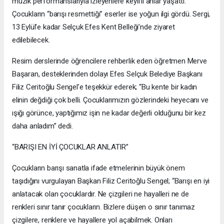
müzik performanslarıyla izleyenlere keyifli anlar yaşattı.
Çocukların “barışı resmettiği” eserler ise yoğun ilgi gördü. Sergi,
13 Eylül’e kadar Selçuk Efes Kent Belleği’nde ziyaret
edilebilecek.
Resim derslerinde öğrencilere rehberlik eden öğretmen Merve
Başaran, desteklerinden dolayı Efes Selçuk Belediye Başkanı
Filiz Ceritoğlu Sengel’e teşekkür ederek; “Bu kente bir kadın
elinin değdiği çok belli. Çocuklarımızın gözlerindeki heyecanı ve
ışığı görünce, yaptığımız işin ne kadar değerli olduğunu bir kez
daha anladım” dedi.
“BARIŞI EN İYİ ÇOCUKLAR ANLATIR”
Çocukların barışı sanatla ifade etmelerinin büyük önem
taşıdığını vurgulayan Başkan Filiz Ceritoğlu Sengel; “Barışı en iyi
anlatacak olan çocuklardır. Ne çizgileri ne hayalleri ne de
renkleri sınır tanır çocukların. Bizlere düşen o sınır tanımaz
çizgilere, renklere ve hayallere yol açabilmek. Onları