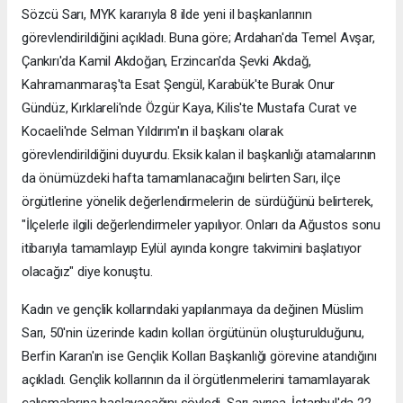
Sözcü Sarı, MYK kararıyla 8 ilde yeni il başkanlarının
görevlendirildiğini açıkladı. Buna göre; Ardahan'da Temel Avşar,
Çankırı'da Kamil Akdoğan, Erzincan'da Şevki Akdağ,
Kahramanmaraş'ta Esat Şengül, Karabük'te Burak Onur
Gündüz, Kırklareli'nde Özgür Kaya, Kilis'te Mustafa Curat ve
Kocaeli'nde Selman Yıldırım'ın il başkanı olarak
görevlendirildiğini duyurdu. Eksik kalan il başkanlığı atamalarının
da önümüzdeki hafta tamamlanacağını belirten Sarı, ilçe
örgütlerine yönelik değerlendirmelerin de sürdüğünü belirterek,
"İlçelerle ilgili değerlendirmeler yapılıyor. Onları da Ağustos sonu
itibarıyla tamamlayıp Eylül ayında kongre takvimini başlatıyor
olacağız" diye konuştu.
Kadın ve gençlik kollarındaki yapılanmaya da değinen Müslim
Sarı, 50'nin üzerinde kadın kolları örgütünün oluşturulduğunu,
Berfin Karan'ın ise Gençlik Kolları Başkanlığı görevine atandığını
açıkladı. Gençlik kollarının da il örgütlenmelerini tamamlayarak
çalışmalarına başlayacağını söyledi. Sarı ayrıca, İstanbul'da 22