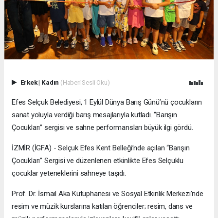
Erkek
|
Kadın
(Haberi Sesli Oku)
Efes Selçuk Belediyesi, 1 Eylül Dünya Barış Günü’nü çocukların
sanat yoluyla verdiği barış mesajlarıyla kutladı. “Barışın
Çocukları” sergisi ve sahne performansları büyük ilgi gördü.
İZMİR (İGFA) - Selçuk Efes Kent Belleği’nde açılan “Barışın
Çocukları” Sergisi ve düzenlenen etkinlikte Efes Selçuklu
çocuklar yeteneklerini sahneye taşıdı.
Prof. Dr. İsmail Aka Kütüphanesi ve Sosyal Etkinlik Merkezi’nde
resim ve müzik kurslarına katılan öğrenciler; resim, dans ve