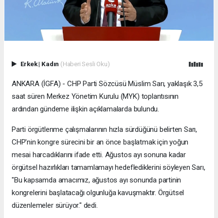
Erkek
|
Kadın
(Haberi Sesli Oku)
ANKARA (İGFA) - CHP Parti Sözcüsü Müslim Sarı, yaklaşık 3,5
saat süren Merkez Yönetim Kurulu (MYK) toplantısının
ardından gündeme ilişkin açıklamalarda bulundu.
Parti örgütlenme çalışmalarının hızla sürdüğünü belirten Sarı,
CHP'nin kongre sürecini bir an önce başlatmak için yoğun
mesai harcadıklarını ifade etti. Ağustos ayı sonuna kadar
örgütsel hazırlıkları tamamlamayı hedeflediklerini söyleyen Sarı,
"Bu kapsamda amacımız, ağustos ayı sonunda partinin
kongrelerini başlatacağı olgunluğa kavuşmaktır. Örgütsel
düzenlemeler sürüyor." dedi.