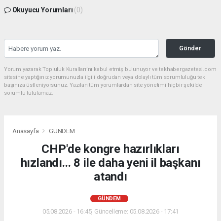
Okuyucu Yorumları
(0)
Gönder
Yorum yazarak Topluluk Kuralları’nı kabul etmiş bulunuyor ve tekhabergazetesi.com
sitesine yaptığınız yorumunuzla ilgili doğrudan veya dolaylı tüm sorumluluğu tek
başınıza üstleniyorsunuz. Yazılan tüm yorumlardan site yönetimi hiçbir şekilde
sorumlu tutulamaz.
Anasayfa
GÜNDEM
CHP'de kongre hazırlıkları
hızlandı... 8 ile daha yeni il başkanı
atandı
GÜNDEM
05.08.2026 - 16:45, Güncelleme: 05.08.2026 - 17:41