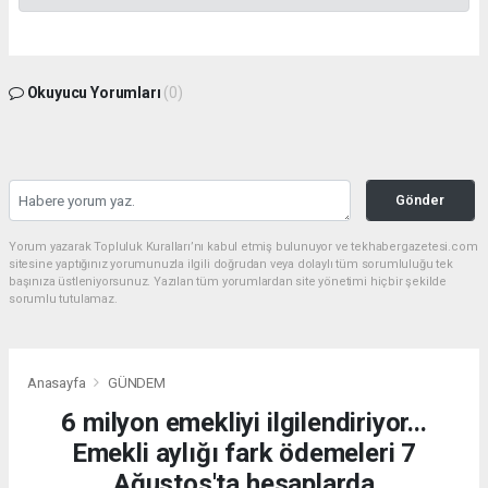
Okuyucu Yorumları
(0)
Gönder
Yorum yazarak Topluluk Kuralları’nı kabul etmiş bulunuyor ve tekhabergazetesi.com
sitesine yaptığınız yorumunuzla ilgili doğrudan veya dolaylı tüm sorumluluğu tek
başınıza üstleniyorsunuz. Yazılan tüm yorumlardan site yönetimi hiçbir şekilde
sorumlu tutulamaz.
Anasayfa
GÜNDEM
6 milyon emekliyi ilgilendiriyor...
Emekli aylığı fark ödemeleri 7
Ağustos'ta hesaplarda