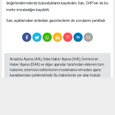
değerlendirmelerde bulunduklarını kaydeden Sarı, CHP'nin de bu
metni imzaladığını kaydetti.
Sarı, açıklamaları ardından gazetecilerin de sorularını yanıtladı.
Anadolu Ajansı (AA), İhlas Haber Ajansı (İHA), Demirören
Haber Ajansı (DHA) ve diğer ajanslar tarafından eklenen tüm
haberler, sitemizin editörlerinin müdahalesi olmadan ajans
kanallarından çekilmektedir. Bu haberlerde yer alan hukuki
muhataplar haberi geçen ajanslar olup sitemizin hiç bir
editörü sorumlu tutulamaz...
Okuyucu Yorumları
(0)