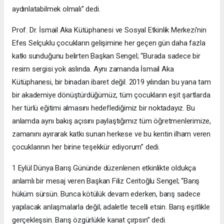
aydınlatabilmek olmalı” dedi.
Prof. Dr. İsmail Aka Kütüphanesi ve Sosyal Etkinlik Merkezi’nin
Efes Selçuklu çocukların gelişimine her geçen gün daha fazla
katkı sunduğunu belirten Başkan Sengel; “Burada sadece bir
resim sergisi yok aslında. Aynı zamanda İsmail Aka
Kütüphanesi, bir binadan ibaret değil. 2019 yılından bu yana tam
bir akademiye dönüştürdüğümüz, tüm çocukların eşit şartlarda
her türlü eğitimi almasını hedeflediğimiz bir noktadayız. Bu
anlamda aynı bakış açısını paylaştığımız tüm öğretmenlerimize,
zamanını ayırarak katkı sunan herkese ve bu kentin ilham veren
çocuklarının her birine teşekkür ediyorum” dedi.
1 Eylül Dünya Barış Gününde düzenlenen etkinlikte oldukça
anlamlı bir mesaj veren Başkan Filiz Ceritoğlu Sengel; “Barış
hüküm sürsün. Bunca kötülük devam ederken, barış sadece
yapılacak anlaşmalarla değil; adaletle tecelli etsin. Barış eşitlikle
gerçekleşsin. Barış özgürlükle kanat çırpsın” dedi.