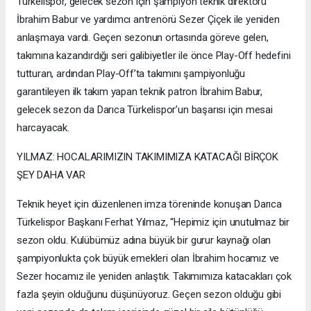
Türkelispor, gelecek sezon için şampiyon teknik direktörü
İbrahim Babur ve yardımcı antrenörü Sezer Çiçek ile yeniden
anlaşmaya vardı. Geçen sezonun ortasında göreve gelen,
takımına kazandırdığı seri galibiyetler ile önce Play-Off hedefini
tutturan, ardından Play-Off’ta takımını şampiyonluğu
garantileyen ilk takım yapan teknik patron İbrahim Babur,
gelecek sezon da Darıca Türkelispor’un başarısı için mesai
harcayacak.
YILMAZ: HOCALARIMIZIN TAKIMIMIZA KATACAĞI BİRÇOK
ŞEY DAHA VAR
Teknik heyet için düzenlenen imza töreninde konuşan Darıca
Türkelispor Başkanı Ferhat Yılmaz, “Hepimiz için unutulmaz bir
sezon oldu. Kulübümüz adına büyük bir gurur kaynağı olan
şampiyonlukta çok büyük emekleri olan İbrahim hocamız ve
Sezer hocamız ile yeniden anlaştık. Takımımıza katacakları çok
fazla şeyin olduğunu düşünüyoruz. Geçen sezon olduğu gibi