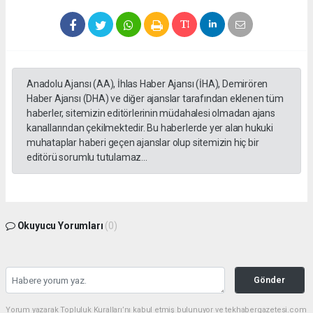
Anadolu Ajansı (AA), İhlas Haber Ajansı (İHA), Demirören
Haber Ajansı (DHA) ve diğer ajanslar tarafından eklenen tüm
haberler, sitemizin editörlerinin müdahalesi olmadan ajans
kanallarından çekilmektedir. Bu haberlerde yer alan hukuki
muhataplar haberi geçen ajanslar olup sitemizin hiç bir
editörü sorumlu tutulamaz...
Okuyucu Yorumları
(0)
Gönder
Yorum yazarak Topluluk Kuralları’nı kabul etmiş bulunuyor ve tekhabergazetesi.com