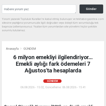
Gönder
Yorum yazarak Topluluk Kuralları’nı kabul etmiş bulunuyor ve tekhabergazetesi.com
sitesine yaptığınız yorumunuzla ilgili doğrudan veya dolaylı tüm sorumluluğu tek
başınıza üstleniyorsunuz. Yazılan tüm yorumlardan site yönetimi hiçbir şekilde
sorumlu tutulamaz.
Anasayfa
GÜNDEM
6 milyon emekliyi ilgilendiriyor...
Emekli aylığı fark ödemeleri 7
Ağustos'ta hesaplarda
GÜNDEM
06.08.2026 - 15:02, Güncelleme: 06.08.2026 - 15:41