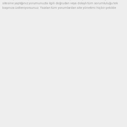
sitesine yaptığınız yorumunuzla ilgili doğrudan veya dolaylı tüm sorumluluğu tek
başınıza üstleniyorsunuz. Yazılan tüm yorumlardan site yönetimi hiçbir şekilde
sorumlu tutulamaz.
Anasayfa
GÜNDEM
CHP'de kongre hazırlıkları
hızlandı... 8 ile daha yeni il başkanı
atandı
GÜNDEM
05.08.2026 - 16:45, Güncelleme: 05.08.2026 - 17:41
CHP Parti Sözcüsü Müslim Sarı, Merkez Yönetim
Kurulu (MYK) toplantısının ardından yaptığı
açıklamada, parti kongre sürecini Eylül ayında
başlatmayı hedeflediklerini belirtti. Sarı, 8 il