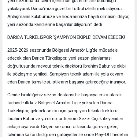
yeni sezonda da takım içerisinde güzel bir aile bütünlüğü
yakalayarak Darıca’mıza güzel bir futbol izlettirmek istiyoruz.
Anlaşmanın kulübümüze ve hocalarımıza hayırlı olmasını diliyor,
yeni sezonda kendilerine başarılar diliyorum” dedi.
DARICA TÜRKELİSPOR ‘ŞAMPİYON EKİPLE’ DEVAM EDECEK!
2025-2026 sezonunda Bölgesel Amatör Lig’de mücadele
edecek olan Darıca Türkelispor, yeni sezon planlaması
doğrultusunda mevcut teknik direktörü İbrahim Babur ve ekibi
ile sözleşme yeniledi. Şampiyon teknik adamı ile yola devam
eden Darıca temsilcisi, istikrarın başarıyı getireceğine inanıyor.
Geride bıraktığımız sezon destansı bir başarıya imza atarak
tarihinde ilk kez Bölgesel Amatör Lig’e yükselen Darıca
Türkelispor, gelecek sezon için şampiyon teknik direktörü
İbrahim Babur ve yardımcı antrenörü Sezer Çiçek ile yeniden
anlaşmaya vardı. Geçen sezonun ortasında göreve gelen,
takımına kazandırdığı seri galibiyetler ile önce Play-Off hedefini