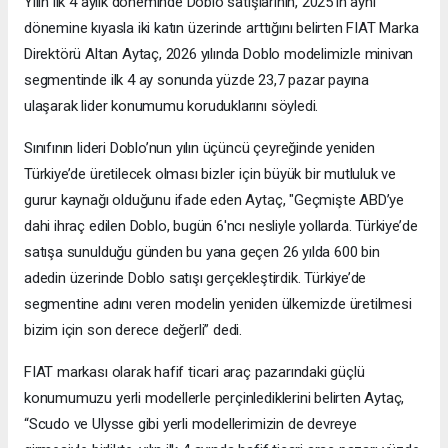
Yılın ilk 4 aylık döneminde Doblo satışlarının, 2025’in aynı
dönemine kıyasla iki katın üzerinde arttığını belirten FIAT Marka
Direktörü Altan Aytaç, 2026 yılında Doblo modelimizle minivan
segmentinde ilk 4 ay sonunda yüzde 23,7 pazar payına
ulaşarak lider konumumu koruduklarını söyledi.
Sınıfının lideri Doblo’nun yılın üçüncü çeyreğinde yeniden
Türkiye’de üretilecek olması bizler için büyük bir mutluluk ve
gurur kaynağı olduğunu ifade eden Aytaç, "Geçmişte ABD’ye
dahi ihraç edilen Doblo, bugün 6'ncı nesliyle yollarda. Türkiye’de
satışa sunulduğu günden bu yana geçen 26 yılda 600 bin
adedin üzerinde Doblo satışı gerçekleştirdik. Türkiye’de
segmentine adını veren modelin yeniden ülkemizde üretilmesi
bizim için son derece değerli” dedi.
FIAT markası olarak hafif ticari araç pazarındaki güçlü
konumumuzu yerli modellerle perçinlediklerini belirten Aytaç,
“Scudo ve Ulysse gibi yerli modellerimizin de devreye