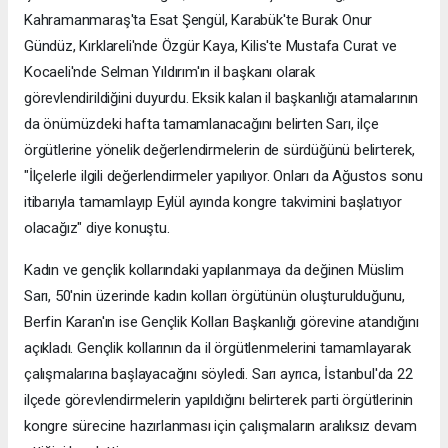
Kahramanmaraş'ta Esat Şengül, Karabük'te Burak Onur
Gündüz, Kırklareli'nde Özgür Kaya, Kilis'te Mustafa Curat ve
Kocaeli'nde Selman Yıldırım'ın il başkanı olarak
görevlendirildiğini duyurdu. Eksik kalan il başkanlığı atamalarının
da önümüzdeki hafta tamamlanacağını belirten Sarı, ilçe
örgütlerine yönelik değerlendirmelerin de sürdüğünü belirterek,
"İlçelerle ilgili değerlendirmeler yapılıyor. Onları da Ağustos sonu
itibarıyla tamamlayıp Eylül ayında kongre takvimini başlatıyor
olacağız" diye konuştu.
Kadın ve gençlik kollarındaki yapılanmaya da değinen Müslim
Sarı, 50'nin üzerinde kadın kolları örgütünün oluşturulduğunu,
Berfin Karan'ın ise Gençlik Kolları Başkanlığı görevine atandığını
açıkladı. Gençlik kollarının da il örgütlenmelerini tamamlayarak
çalışmalarına başlayacağını söyledi. Sarı ayrıca, İstanbul'da 22
ilçede görevlendirmelerin yapıldığını belirterek parti örgütlerinin
kongre sürecine hazırlanması için çalışmaların aralıksız devam