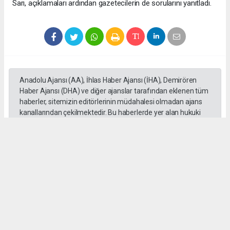
Sarı, açıklamaları ardından gazetecilerin de sorularını yanıtladı.
Anadolu Ajansı (AA), İhlas Haber Ajansı (İHA), Demirören
Haber Ajansı (DHA) ve diğer ajanslar tarafından eklenen tüm
haberler, sitemizin editörlerinin müdahalesi olmadan ajans
kanallarından çekilmektedir. Bu haberlerde yer alan hukuki
muhataplar haberi geçen ajanslar olup sitemizin hiç bir
editörü sorumlu tutulamaz...
Okuyucu Yorumları
(0)
Gönder