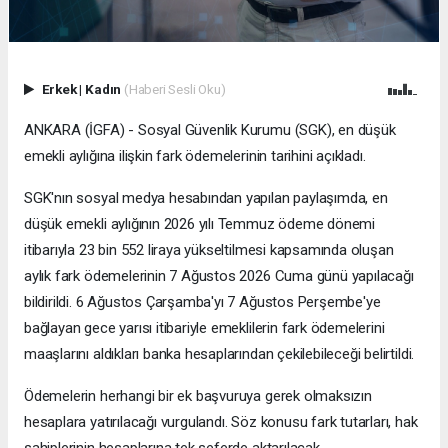
Erkek
|
Kadın
(Haberi Sesli Oku)
ANKARA (İGFA) - Sosyal Güvenlik Kurumu (SGK), en düşük
emekli aylığına ilişkin fark ödemelerinin tarihini açıkladı.
SGK'nın sosyal medya hesabından yapılan paylaşımda, en
düşük emekli aylığının 2026 yılı Temmuz ödeme dönemi
itibarıyla 23 bin 552 liraya yükseltilmesi kapsamında oluşan
aylık fark ödemelerinin 7 Ağustos 2026 Cuma günü yapılacağı
bildirildi. 6 Ağustos Çarşamba'yı 7 Ağustos Perşembe'ye
bağlayan gece yarısı itibariyle emeklilerin fark ödemelerini
maaşlarını aldıkları banka hesaplarından çekilebileceği belirtildi.
Ödemelerin herhangi bir ek başvuruya gerek olmaksızın
hesaplara yatırılacağı vurgulandı. Söz konusu fark tutarları, hak
sahiplerinin hesaplarına tek seferde aktarılacak.