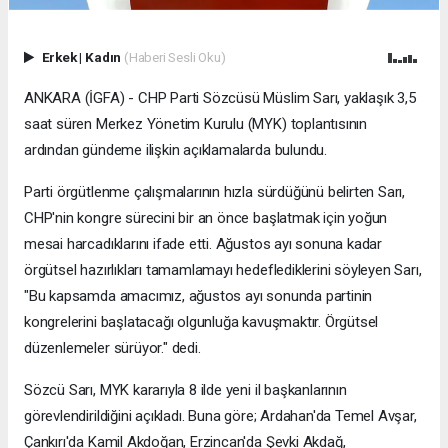
Erkek
|
Kadın
(Haberi Sesli Oku)
ANKARA (İGFA) - CHP Parti Sözcüsü Müslim Sarı, yaklaşık 3,5
saat süren Merkez Yönetim Kurulu (MYK) toplantısının
ardından gündeme ilişkin açıklamalarda bulundu.
Parti örgütlenme çalışmalarının hızla sürdüğünü belirten Sarı,
CHP'nin kongre sürecini bir an önce başlatmak için yoğun
mesai harcadıklarını ifade etti. Ağustos ayı sonuna kadar
örgütsel hazırlıkları tamamlamayı hedeflediklerini söyleyen Sarı,
"Bu kapsamda amacımız, ağustos ayı sonunda partinin
kongrelerini başlatacağı olgunluğa kavuşmaktır. Örgütsel
düzenlemeler sürüyor." dedi.
Sözcü Sarı, MYK kararıyla 8 ilde yeni il başkanlarının
görevlendirildiğini açıkladı. Buna göre; Ardahan'da Temel Avşar,
Çankırı'da Kamil Akdoğan, Erzincan'da Şevki Akdağ,