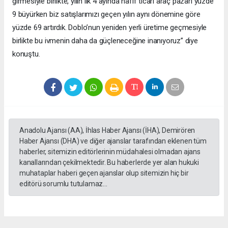
girmesiyle birlikte, yılın ilk 4 ayında hafif ticari araç pazarı yüzde
9 büyürken biz satışlarımızı geçen yılın aynı dönemine göre
yüzde 69 artırdık. Doblo’nun yeniden yerli üretime geçmesiyle
birlikte bu ivmenin daha da güçleneceğine inanıyoruz” diye
konuştu.
Anadolu Ajansı (AA), İhlas Haber Ajansı (İHA), Demirören
Haber Ajansı (DHA) ve diğer ajanslar tarafından eklenen tüm
haberler, sitemizin editörlerinin müdahalesi olmadan ajans
kanallarından çekilmektedir. Bu haberlerde yer alan hukuki
muhataplar haberi geçen ajanslar olup sitemizin hiç bir
editörü sorumlu tutulamaz...