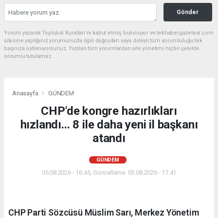
Gönder
Yorum yazarak Topluluk Kuralları’nı kabul etmiş bulunuyor ve tekhabergazetesi.com
sitesine yaptığınız yorumunuzla ilgili doğrudan veya dolaylı tüm sorumluluğu tek
başınıza üstleniyorsunuz. Yazılan tüm yorumlardan site yönetimi hiçbir şekilde
sorumlu tutulamaz.
Anasayfa
GÜNDEM
CHP'de kongre hazırlıkları
hızlandı... 8 ile daha yeni il başkanı
atandı
GÜNDEM
05.08.2026 - 16:45, Güncelleme: 05.08.2026 - 17:41
CHP Parti Sözcüsü Müslim Sarı, Merkez Yönetim