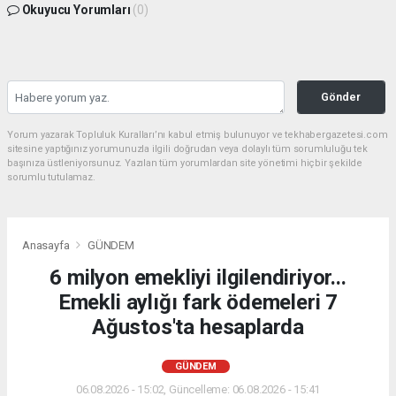
Okuyucu Yorumları
(0)
Gönder
Yorum yazarak Topluluk Kuralları’nı kabul etmiş bulunuyor ve tekhabergazetesi.com
sitesine yaptığınız yorumunuzla ilgili doğrudan veya dolaylı tüm sorumluluğu tek
başınıza üstleniyorsunuz. Yazılan tüm yorumlardan site yönetimi hiçbir şekilde
sorumlu tutulamaz.
Anasayfa
GÜNDEM
6 milyon emekliyi ilgilendiriyor...
Emekli aylığı fark ödemeleri 7
Ağustos'ta hesaplarda
GÜNDEM
06.08.2026 - 15:02, Güncelleme: 06.08.2026 - 15:41