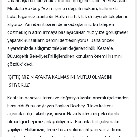
vatandaşlarla buluşmak zorunda olduğunu ifade eden Başkan
Mustafa Bozbey, “Bizim için en değerli makam, halkımızla
buluştuğumuz alanlardır. Halkımızı tek tek dinleyerek taleplerini
alıyoruz. Yarından itibaren de arkadaşlarımız bu talepleri
çözmek için adım atmaya başlayacaklar. Yüz yüze görüşmeler
yaparak Bursalıların derdini dert ediniyoruz. Daha önceki
ziyaretimizde aldığımız talepleri değerlendirdik. Kestel’e,
Büyükşehir Belediyesi’ni ilgilendiren konuların önemli kısmını
çözdük” dedi.
“ÇİFTÇİMİZİN AYAKTA KALMASINI, MUTLU OLMASINI
İSTİYORUZ”
Kestel'in sanayisi, tarımı ve doğasıyla kentin önemli ilçelerinden
birisi olduğunu söyleyen Başkan Bozbey, "Hava kalitesi
açısından ilçe sıkıntı yaşanıyor. Hava kalitesinin pek olumlu
olmadığını hepimiz anlayabiliyoruz. Bununla ilgili çalışmalar
yapılıyor. Halkımızın, temiz hava soluma ihtiyacı var ve bunu