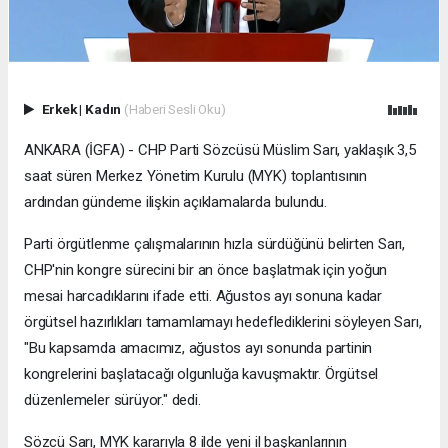
Erkek
|
Kadın
(Haberi Sesli Oku)
ANKARA (İGFA) - CHP Parti Sözcüsü Müslim Sarı, yaklaşık 3,5
saat süren Merkez Yönetim Kurulu (MYK) toplantısının
ardından gündeme ilişkin açıklamalarda bulundu.
Parti örgütlenme çalışmalarının hızla sürdüğünü belirten Sarı,
CHP'nin kongre sürecini bir an önce başlatmak için yoğun
mesai harcadıklarını ifade etti. Ağustos ayı sonuna kadar
örgütsel hazırlıkları tamamlamayı hedeflediklerini söyleyen Sarı,
"Bu kapsamda amacımız, ağustos ayı sonunda partinin
kongrelerini başlatacağı olgunluğa kavuşmaktır. Örgütsel
düzenlemeler sürüyor." dedi.
Sözcü Sarı, MYK kararıyla 8 ilde yeni il başkanlarının