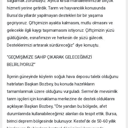
sağlamak zorundayız. Ayrıca kırsal mahallelerimizde birçok
hizmeti yerine getirdik. Tarım ve hayvancılık konusunda
Bursa’da yıllardır yapılmayan destekleri bir bir yaşama
geçiriyoruz. Çiftçimizin ayakta kalmasını, mutlu olmasını ve
gelecekle ilgili kaygı taşımamasını istiyoruz. Çiftçimizin yüzü
güldüğünde, esnafımızın ve herkesin de yüzü gülecek.
Desteklerimizi artırarak sürdüreceğiz” diye konuştu.
“GEÇMİŞİMİZE SAHİP ÇIKARAK GELECEĞİMİZİ
BELİRLİYORUZ”
İlçenin güneyinde köylerin soğuk hava deposu talebi olduğunu
hatırlatan Başkan Bozbey, bu konuda hazırlıkların
tamamlanmak üzere olduğunu vurguladı. Serme’de mevsimlik
tarım işçileri için konaklama merkezine de destek olduklarını
açıklayan Başkan Bozbey, “Öte yandan bu bölgede, afet
durumlarında kullanabileceğimiz alanları da tespit ettik. Bursa,
birinci deprem bölgesinde bulunuyor. Kestel’de de 50-60 yıllık