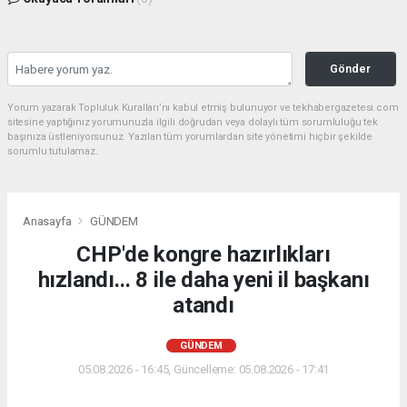
Gönder
Yorum yazarak Topluluk Kuralları’nı kabul etmiş bulunuyor ve tekhabergazetesi.com
sitesine yaptığınız yorumunuzla ilgili doğrudan veya dolaylı tüm sorumluluğu tek
başınıza üstleniyorsunuz. Yazılan tüm yorumlardan site yönetimi hiçbir şekilde
sorumlu tutulamaz.
Anasayfa
GÜNDEM
CHP'de kongre hazırlıkları
hızlandı... 8 ile daha yeni il başkanı
atandı
GÜNDEM
05.08.2026 - 16:45, Güncelleme: 05.08.2026 - 17:41