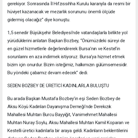
gerekiyor. Sonrasında İl Hıfzıssıhha Kurulu kararıyla da resmi bir
hüviyet kazanacak ve mezarlık sorununu önemli ölçüde
gidermiş olacağız” diye konuştu.
1,5 senedir Büyükşehir Belediyesi’nde vatandaşlarla birlikte yol
yürüdüklerini anlatan Başkan Bozbey, “Önümüzdeki süreyi de
en güzel hizmetlerle değerlendirerek Bursa’nın ve Kestel’in
sorunlarını en aza indirmek istiyoruz. Bursa’ya hizmet etmek
bizim için onurdur. Bizim isteğimiz, halkımızın gülümsemesidir.
Bu yöndeki çabamız devam edecek” dedi.
SEDEN BOZBEY DE ÜRETİCİ KADINLARLA BULUŞTU
Bu arada Başkan Mustafa Bozbey'in eşi Seden Bozbey de
Aksu Köyü Kadınları Dayanışma Derneği’nde Derekızık
Mahallesi Muhtarı Burcu Bayyiğit, Vanimehmet Mahallesi
Muhtarı Nuray Soylu, Aksu Mahallesi Muhtarı Kamil Koparan ve
Kestelli üretici kadınlarla bir araya geldi. Kadınların beklentilerini