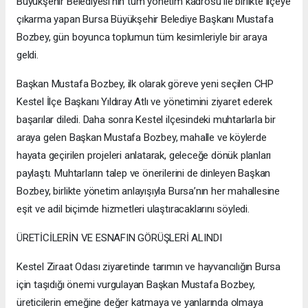
Büyükşehir Belediyesi’nin tüm yönetim kadrosu ile birlikte ilçeye
çıkarma yapan Bursa Büyükşehir Belediye Başkanı Mustafa
Bozbey, gün boyunca toplumun tüm kesimleriyle bir araya
geldi.
Başkan Mustafa Bozbey, ilk olarak göreve yeni seçilen CHP
Kestel İlçe Başkanı Yıldıray Atlı ve yönetimini ziyaret ederek
başarılar diledi. Daha sonra Kestel ilçesindeki muhtarlarla bir
araya gelen Başkan Mustafa Bozbey, mahalle ve köylerde
hayata geçirilen projeleri anlatarak, geleceğe dönük planları
paylaştı. Muhtarların talep ve önerilerini de dinleyen Başkan
Bozbey, birlikte yönetim anlayışıyla Bursa’nın her mahallesine
eşit ve adil biçimde hizmetleri ulaştıracaklarını söyledi.
ÜRETİCİLERİN VE ESNAFIN GÖRÜŞLERİ ALINDI
Kestel Ziraat Odası ziyaretinde tarımın ve hayvancılığın Bursa
için taşıdığı önemi vurgulayan Başkan Mustafa Bozbey,
üreticilerin emeğine değer katmaya ve yanlarında olmaya