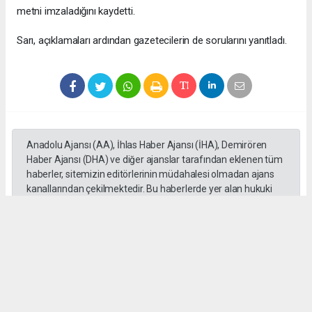
metni imzaladığını kaydetti.
Sarı, açıklamaları ardından gazetecilerin de sorularını yanıtladı.
Anadolu Ajansı (AA), İhlas Haber Ajansı (İHA), Demirören
Haber Ajansı (DHA) ve diğer ajanslar tarafından eklenen tüm
haberler, sitemizin editörlerinin müdahalesi olmadan ajans
kanallarından çekilmektedir. Bu haberlerde yer alan hukuki
muhataplar haberi geçen ajanslar olup sitemizin hiç bir
editörü sorumlu tutulamaz...
Okuyucu Yorumları
(0)