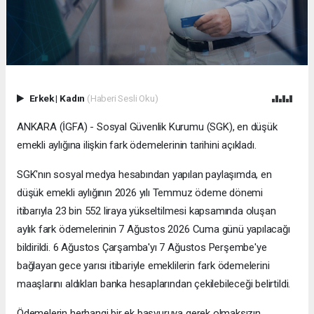
Erkek
|
Kadın
(Haberi Sesli Oku)
ANKARA (İGFA) - Sosyal Güvenlik Kurumu (SGK), en düşük
emekli aylığına ilişkin fark ödemelerinin tarihini açıkladı.
SGK'nın sosyal medya hesabından yapılan paylaşımda, en
düşük emekli aylığının 2026 yılı Temmuz ödeme dönemi
itibarıyla 23 bin 552 liraya yükseltilmesi kapsamında oluşan
aylık fark ödemelerinin 7 Ağustos 2026 Cuma günü yapılacağı
bildirildi. 6 Ağustos Çarşamba'yı 7 Ağustos Perşembe'ye
bağlayan gece yarısı itibariyle emeklilerin fark ödemelerini
maaşlarını aldıkları banka hesaplarından çekilebileceği belirtildi.
Ödemelerin herhangi bir ek başvuruya gerek olmaksızın