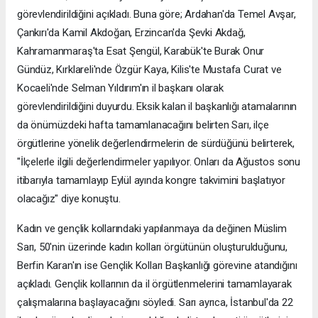
görevlendirildiğini açıkladı. Buna göre; Ardahan'da Temel Avşar,
Çankırı'da Kamil Akdoğan, Erzincan'da Şevki Akdağ,
Kahramanmaraş'ta Esat Şengül, Karabük'te Burak Onur
Gündüz, Kırklareli'nde Özgür Kaya, Kilis'te Mustafa Curat ve
Kocaeli'nde Selman Yıldırım'ın il başkanı olarak
görevlendirildiğini duyurdu. Eksik kalan il başkanlığı atamalarının
da önümüzdeki hafta tamamlanacağını belirten Sarı, ilçe
örgütlerine yönelik değerlendirmelerin de sürdüğünü belirterek,
"İlçelerle ilgili değerlendirmeler yapılıyor. Onları da Ağustos sonu
itibarıyla tamamlayıp Eylül ayında kongre takvimini başlatıyor
olacağız" diye konuştu.
Kadın ve gençlik kollarındaki yapılanmaya da değinen Müslim
Sarı, 50'nin üzerinde kadın kolları örgütünün oluşturulduğunu,
Berfin Karan'ın ise Gençlik Kolları Başkanlığı görevine atandığını
açıkladı. Gençlik kollarının da il örgütlenmelerini tamamlayarak
çalışmalarına başlayacağını söyledi. Sarı ayrıca, İstanbul'da 22