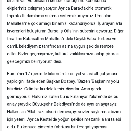
binalar var. Bu binaların kentsel dönüşümü konusunda
ekiplerimiz çalışma yapıyor. Ayrıca Barakfakih’e otomatik
toprak altı damlama sulama sistemi kuruyoruz. Ümitalan
Mahallesi’ne çok amaçlı binamızı kazandırıyoruz. İş arayanlarla
işverenleri buluşturan Bursa İş Ofisi’nin şubesini açıyoruz. Diğer
taraftan Babasultan Mahallesi’ndeki Geyikli Baba Türbesi ve
camii, belediyemiz tarafından aslına uygun şekilde restore
edildi. Bizler geçmişimize, kültürel varlıklarımıza sahip çıkarak
geleceğimizi belirliyoruz” dedi.
Bursa’nın 17 ilçesinde kilometrelerce yol ve asfalt çalışması
yapıldığını ifade eden Başkan Bozbey, “Bazen ‘Başkanım yolu
bitirdiniz. Gelin bir kurdele kesin’ diyorlar. Ama gerek
görmüyoruz. Halkımız zaten bunu kullanıyor. Nilüfer’de de bu
anlayıştaydık. Büyükşehir Belediyesi’nde de aynı anlayıştayız.
Halkımızın ‘Allah razı olsun’ demesi, iyi sözler söylemesi bizim
için yeterli. Ayrıca Kestel’de yoğun şekilde mezarlık alanı talebi
oldu. Bu konuda çimento fabrikası bir feragat yapması