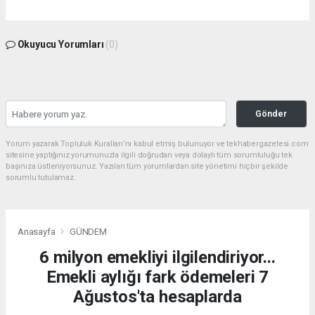
Okuyucu Yorumları
(0)
Gönder
Yorum yazarak Topluluk Kuralları’nı kabul etmiş bulunuyor ve tekhabergazetesi.com
sitesine yaptığınız yorumunuzla ilgili doğrudan veya dolaylı tüm sorumluluğu tek
başınıza üstleniyorsunuz. Yazılan tüm yorumlardan site yönetimi hiçbir şekilde
sorumlu tutulamaz.
Anasayfa
GÜNDEM
6 milyon emekliyi ilgilendiriyor...
Emekli aylığı fark ödemeleri 7
Ağustos'ta hesaplarda