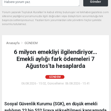
Gönder
Yorum yazarak Topluluk Kuralları’nı kabul etmiş bulunuyor ve tekhabergazetesi.com
sitesine yaptığınız yorumunuzla ilgili doğrudan veya dolaylı tüm sorumluluğu tek
başınıza üstleniyorsunuz. Yazılan tüm yorumlardan site yönetimi hiçbir şekilde
sorumlu tutulamaz.
Anasayfa
GÜNDEM
6 milyon emekliyi ilgilendiriyor...
Emekli aylığı fark ödemeleri 7
Ağustos'ta hesaplarda
GÜNDEM
06.08.2026 - 15:02, Güncelleme: 06.08.2026 - 15:41
Sosyal Güvenlik Kurumu (SGK), en düşük emekli
aylığının 23 bin 552 liraya yükseltilmesi kapsamında