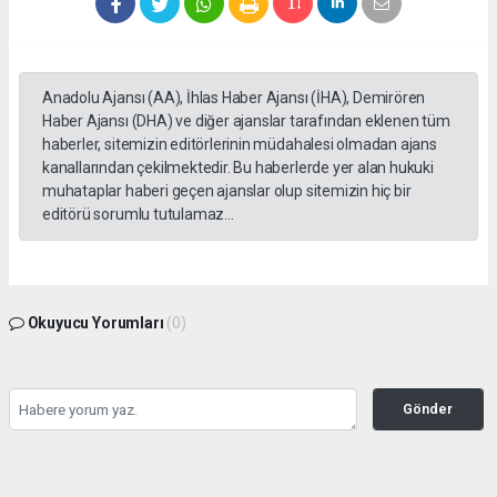
Anadolu Ajansı (AA), İhlas Haber Ajansı (İHA), Demirören
Haber Ajansı (DHA) ve diğer ajanslar tarafından eklenen tüm
haberler, sitemizin editörlerinin müdahalesi olmadan ajans
kanallarından çekilmektedir. Bu haberlerde yer alan hukuki
muhataplar haberi geçen ajanslar olup sitemizin hiç bir
editörü sorumlu tutulamaz...
Okuyucu Yorumları
(0)
Gönder
Yorum yazarak Topluluk Kuralları’nı kabul etmiş bulunuyor ve tekhabergazetesi.com
sitesine yaptığınız yorumunuzla ilgili doğrudan veya dolaylı tüm sorumluluğu tek
başınıza üstleniyorsunuz. Yazılan tüm yorumlardan site yönetimi hiçbir şekilde