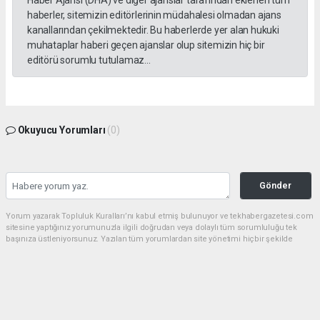
Haber Ajansı (DHA) ve diğer ajanslar tarafından eklenen tüm
haberler, sitemizin editörlerinin müdahalesi olmadan ajans
kanallarından çekilmektedir. Bu haberlerde yer alan hukuki
muhataplar haberi geçen ajanslar olup sitemizin hiç bir
editörü sorumlu tutulamaz...
Okuyucu Yorumları
(0)
Gönder
Yorum yazarak Topluluk Kuralları’nı kabul etmiş bulunuyor ve tekhabergazetesi.com
sitesine yaptığınız yorumunuzla ilgili doğrudan veya dolaylı tüm sorumluluğu tek
başınıza üstleniyorsunuz. Yazılan tüm yorumlardan site yönetimi hiçbir şekilde
sorumlu tutulamaz.
Anasayfa
GÜNDEM