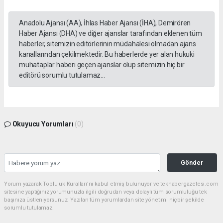
Anadolu Ajansı (AA), İhlas Haber Ajansı (İHA), Demirören
Haber Ajansı (DHA) ve diğer ajanslar tarafından eklenen tüm
haberler, sitemizin editörlerinin müdahalesi olmadan ajans
kanallarından çekilmektedir. Bu haberlerde yer alan hukuki
muhataplar haberi geçen ajanslar olup sitemizin hiç bir
editörü sorumlu tutulamaz...
Okuyucu Yorumları
(0)
Gönder
Yorum yazarak Topluluk Kuralları’nı kabul etmiş bulunuyor ve tekhabergazetesi.com
sitesine yaptığınız yorumunuzla ilgili doğrudan veya dolaylı tüm sorumluluğu tek
başınıza üstleniyorsunuz. Yazılan tüm yorumlardan site yönetimi hiçbir şekilde
sorumlu tutulamaz.