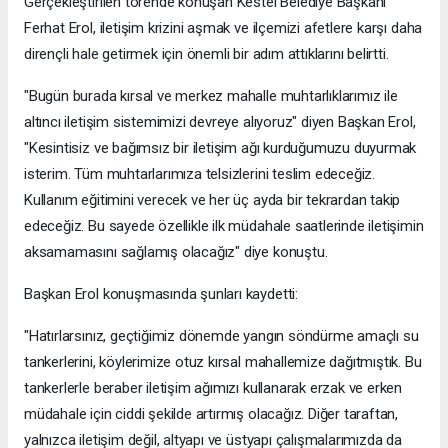
Gerçekleştirilen törende konuşan Kestel Belediye Başkanı
Ferhat Erol, iletişim krizini aşmak ve ilçemizi afetlere karşı daha
dirençli hale getirmek için önemli bir adım attıklarını belirtti.
"Bugün burada kırsal ve merkez mahalle muhtarlıklarımız ile
altıncı iletişim sistemimizi devreye alıyoruz" diyen Başkan Erol,
"Kesintisiz ve bağımsız bir iletişim ağı kurduğumuzu duyurmak
isterim. Tüm muhtarlarımıza telsizlerini teslim edeceğiz.
Kullanım eğitimini verecek ve her üç ayda bir tekrardan takip
edeceğiz. Bu sayede özellikle ilk müdahale saatlerinde iletişimin
aksamamasını sağlamış olacağız" diye konuştu.
Başkan Erol konuşmasında şunları kaydetti:
"Hatırlarsınız, geçtiğimiz dönemde yangın söndürme amaçlı su
tankerlerini, köylerimize otuz kırsal mahallemize dağıtmıştık. Bu
tankerlerle beraber iletişim ağımızı kullanarak erzak ve erken
müdahale için ciddi şekilde artırmış olacağız. Diğer taraftan,
yalnızca iletişim değil, altyapı ve üstyapı çalışmalarımızda da