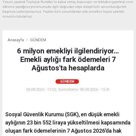
Yorum yazarak Topluluk Kuralları’nı kabul etmiş bulunuyor ve tekhabergazetesi.com
sitesine yaptığınız yorumunuzla ilgili doğrudan veya dolaylı tüm sorumluluğu tek
başınıza üstleniyorsunuz. Yazılan tüm yorumlardan site yönetimi hiçbir şekilde
sorumlu tutulamaz.
Anasayfa
GÜNDEM
6 milyon emekliyi ilgilendiriyor...
Emekli aylığı fark ödemeleri 7
Ağustos'ta hesaplarda
GÜNDEM
06.08.2026 - 15:02, Güncelleme: 06.08.2026 - 15:41
Sosyal Güvenlik Kurumu (SGK), en düşük emekli
aylığının 23 bin 552 liraya yükseltilmesi kapsamında
oluşan fark ödemelerinin 7 Ağustos 2026'da hak