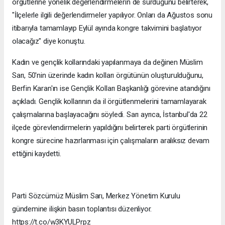
örgütlerine yönelik değerlendirmelerin de sürdüğünü belirterek,
"İlçelerle ilgili değerlendirmeler yapılıyor. Onları da Ağustos sonu
itibarıyla tamamlayıp Eylül ayında kongre takvimini başlatıyor
olacağız" diye konuştu.
Kadın ve gençlik kollarındaki yapılanmaya da değinen Müslim
Sarı, 50'nin üzerinde kadın kolları örgütünün oluşturulduğunu,
Berfin Karan'ın ise Gençlik Kolları Başkanlığı görevine atandığını
açıkladı. Gençlik kollarının da il örgütlenmelerini tamamlayarak
çalışmalarına başlayacağını söyledi. Sarı ayrıca, İstanbul'da 22
ilçede görevlendirmelerin yapıldığını belirterek parti örgütlerinin
kongre sürecine hazırlanması için çalışmaların aralıksız devam
ettiğini kaydetti.
Parti Sözcümüz Müslim Sarı, Merkez Yönetim Kurulu
gündemine ilişkin basın toplantısı düzenliyor.
https://t.co/w3KYULPrpz