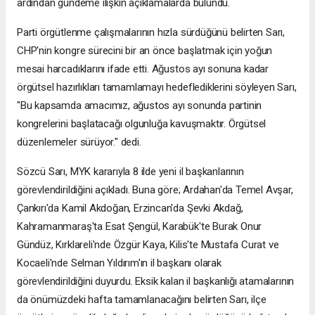
ardından gündeme ilişkin açıklamalarda bulundu.
Parti örgütlenme çalışmalarının hızla sürdüğünü belirten Sarı,
CHP'nin kongre sürecini bir an önce başlatmak için yoğun
mesai harcadıklarını ifade etti. Ağustos ayı sonuna kadar
örgütsel hazırlıkları tamamlamayı hedeflediklerini söyleyen Sarı,
"Bu kapsamda amacımız, ağustos ayı sonunda partinin
kongrelerini başlatacağı olgunluğa kavuşmaktır. Örgütsel
düzenlemeler sürüyor." dedi.
Sözcü Sarı, MYK kararıyla 8 ilde yeni il başkanlarının
görevlendirildiğini açıkladı. Buna göre; Ardahan'da Temel Avşar,
Çankırı'da Kamil Akdoğan, Erzincan'da Şevki Akdağ,
Kahramanmaraş'ta Esat Şengül, Karabük'te Burak Onur
Gündüz, Kırklareli'nde Özgür Kaya, Kilis'te Mustafa Curat ve
Kocaeli'nde Selman Yıldırım'ın il başkanı olarak
görevlendirildiğini duyurdu. Eksik kalan il başkanlığı atamalarının
da önümüzdeki hafta tamamlanacağını belirten Sarı, ilçe