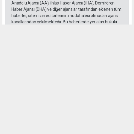
Anadolu Ajansı (AA), İhlas Haber Ajansı (İHA), Demirören
Haber Ajansı (DHA) ve diğer ajanslar tarafından eklenen tüm
haberler, sitemizin editörlerinin müdahalesi olmadan ajans
kanallarından çekilmektedir. Bu haberlerde yer alan hukuki
muhataplar haberi geçen ajanslar olup sitemizin hiç bir
editörü sorumlu tutulamaz...
Okuyucu Yorumları
(0)
Gönder
Yorum yazarak Topluluk Kuralları’nı kabul etmiş bulunuyor ve tekhabergazetesi.com
sitesine yaptığınız yorumunuzla ilgili doğrudan veya dolaylı tüm sorumluluğu tek
başınıza üstleniyorsunuz. Yazılan tüm yorumlardan site yönetimi hiçbir şekilde
sorumlu tutulamaz.