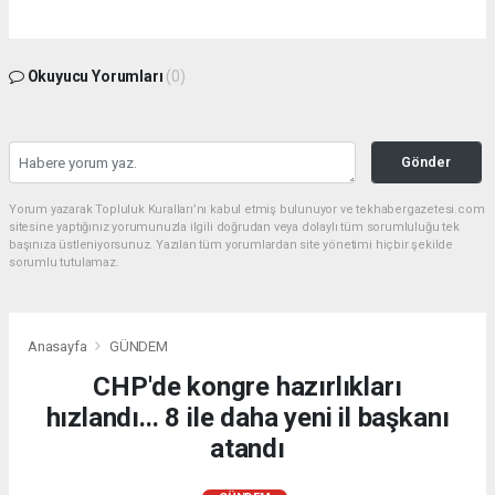
Okuyucu Yorumları
(0)
Gönder
Yorum yazarak Topluluk Kuralları’nı kabul etmiş bulunuyor ve tekhabergazetesi.com
sitesine yaptığınız yorumunuzla ilgili doğrudan veya dolaylı tüm sorumluluğu tek
başınıza üstleniyorsunuz. Yazılan tüm yorumlardan site yönetimi hiçbir şekilde
sorumlu tutulamaz.
Anasayfa
GÜNDEM
CHP'de kongre hazırlıkları
hızlandı... 8 ile daha yeni il başkanı
atandı