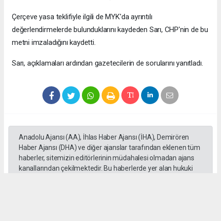
Çerçeve yasa teklifiyle ilgili de MYK'da ayrıntılı
değerlendirmelerde bulunduklarını kaydeden Sarı, CHP'nin de bu
metni imzaladığını kaydetti.
Sarı, açıklamaları ardından gazetecilerin de sorularını yanıtladı.
Anadolu Ajansı (AA), İhlas Haber Ajansı (İHA), Demirören
Haber Ajansı (DHA) ve diğer ajanslar tarafından eklenen tüm
haberler, sitemizin editörlerinin müdahalesi olmadan ajans
kanallarından çekilmektedir. Bu haberlerde yer alan hukuki
muhataplar haberi geçen ajanslar olup sitemizin hiç bir
editörü sorumlu tutulamaz...