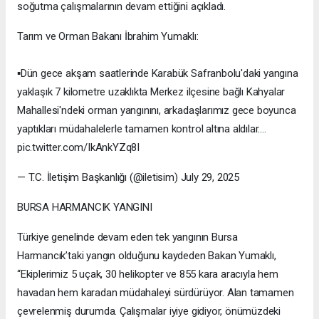
soğutma çalışmalarının devam ettiğini açıkladı.
Tarım ve Orman Bakanı İbrahim Yumaklı:
▪️Dün gece akşam saatlerinde Karabük Safranbolu'daki yangına
yaklaşık 7 kilometre uzaklıkta Merkez ilçesine bağlı Kahyalar
Mahallesi'ndeki orman yangınını, arkadaşlarımız gece boyunca
yaptıkları müdahalelerle tamamen kontrol altına aldılar.…
pic.twitter.com/IkAnkYZq8I
— T.C. İletişim Başkanlığı (@iletisim) July 29, 2025
BURSA HARMANCIK YANGINI
Türkiye genelinde devam eden tek yangının Bursa
Harmancık’taki yangın olduğunu kaydeden Bakan Yumaklı,
“Ekiplerimiz 5 uçak, 30 helikopter ve 855 kara aracıyla hem
havadan hem karadan müdahaleyi sürdürüyor. Alan tamamen
çevrelenmiş durumda. Çalışmalar iyiye gidiyor, önümüzdeki