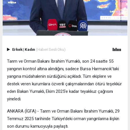
Erkek
|
Kadın
(Haberi Sesli Oku)
Tarım ve Orman Bakanı İbrahim Yumaklı, son 24 saatte 55
yangının kontrol altına alındığını, sadece Bursa Harmancık’taki
yangına müdahalenin sürdüğünü açıkladı. Tüm ekiplere ve
destek veren kurumlara özverili çalışmalarından ötürü teşekkür
eden Bakan Yumaklı, Ekim 2025’e kadar teyakkuz çağrısını
yineledi.
ANKARA (İGFA) - Tarım ve Orman Bakanı İbrahim Yumaklı, 29
Temmuz 2025 tarihinde Türkiye’deki orman yangınlarına ilişkin
son durumu kamuoyuyla paylaştı.