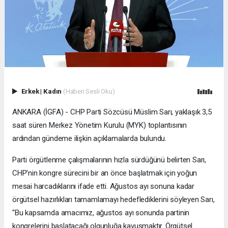
Erkek
|
Kadın
(Haberi Sesli Oku)
ANKARA (İGFA) - CHP Parti Sözcüsü Müslim Sarı, yaklaşık 3,5
saat süren Merkez Yönetim Kurulu (MYK) toplantısının
ardından gündeme ilişkin açıklamalarda bulundu.
Parti örgütlenme çalışmalarının hızla sürdüğünü belirten Sarı,
CHP'nin kongre sürecini bir an önce başlatmak için yoğun
mesai harcadıklarını ifade etti. Ağustos ayı sonuna kadar
örgütsel hazırlıkları tamamlamayı hedeflediklerini söyleyen Sarı,
"Bu kapsamda amacımız, ağustos ayı sonunda partinin
kongrelerini başlatacağı olgunluğa kavuşmaktır. Örgütsel