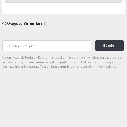
Okuyucu Yorumları
(0)
Gönder
Yorum yazarak Topluluk Kuralları’nı kabul etmiş bulunuyor ve tekhabergazetesi.com
sitesine yaptığınız yorumunuzla ilgili doğrudan veya dolaylı tüm sorumluluğu tek
başınıza üstleniyorsunuz. Yazılan tüm yorumlardan site yönetimi hiçbir şekilde
sorumlu tutulamaz.
Anasayfa
GÜNDEM
CHP'de kongre hazırlıkları
hızlandı... 8 ile daha yeni il başkanı
atandı