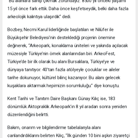
“Bu alanlara sahip çıkmak zorundayız. 8500 yıl önceki yaşamı
15 yıl önce fark ettik. Daha önce keşfetseydik, belki daha fazla
arkeolojik kalıntıya ulaşırdık” dedi.
Bozbey, Necmi Karul liderliğinde başlatılan ve Nilüfer ile
Büyükşehir Belediyesi’nin desteklediği projenin önemine
değinerek, “Arkeopark, konaklama üniteleri ve yakında açılacak
müzesiyle Türkiye’nin örnek alanlarından biri. ArkeoFest,
Türkiye’de bir ilk olarak bu alanı Bursalılara, Türkiye’ye ve
dünyaya tanıtıyor. 40’tan fazla atölyeyle çocuklar ve aileler
tarihe dokunuyor, kültürel bilinç kazanıyor. Bu alanı gelecek
kuşaklara aktarmak hepimizin sorumluluğu.” diye konuştu.
Kent Tarihi ve Tanıtım Daire Başkanı Günay Kılıç ise, 183
dönümlük Aktopraklık Arkeopark’ın 8 yıl aradan sonra yeniden
düzenlendiğini belirtti.
Bakım, onarım ve bilgilendirme tabelalarıyla alanı
canlandırdıklarını belirten Kılıç, "İlk günden 10 bini aşkın ziyaretçi