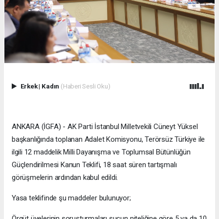
Erkek
|
Kadın
(Haberi Sesli Oku)
ANKARA (İGFA) - AK Parti İstanbul Milletvekili Cüneyt Yüksel
başkanlığında toplanan Adalet Komisyonu, Terörsüz Türkiye ile
ilgili 12 maddelik Milli Dayanışma ve Toplumsal Bütünlüğün
Güçlendirilmesi Kanun Teklifi, 18 saat süren tartışmalı
görüşmelerin ardından kabul edildi.
Yasa teklifinde şu maddeler bulunuyor;
Örgüt üyelerinin soruşturmaları suçun niteliğine göre 5 ya da 10