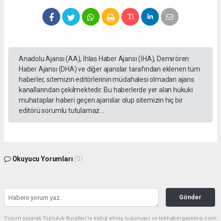
Anadolu Ajansı (AA), İhlas Haber Ajansı (İHA), Demirören
Haber Ajansı (DHA) ve diğer ajanslar tarafından eklenen tüm
haberler, sitemizin editörlerinin müdahalesi olmadan ajans
kanallarından çekilmektedir. Bu haberlerde yer alan hukuki
muhataplar haberi geçen ajanslar olup sitemizin hiç bir
editörü sorumlu tutulamaz...
Okuyucu Yorumları
(0)
Gönder
Yorum yazarak Topluluk Kuralları’nı kabul etmiş bulunuyor ve tekhabergazetesi.com