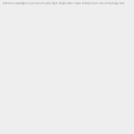
sitesine yaptığınız yorumunuzla ilgili doğrudan veya dolaylı tüm sorumluluğu tek
başınıza üstleniyorsunuz. Yazılan tüm yorumlardan site yönetimi hiçbir şekilde
sorumlu tutulamaz.
Anasayfa
GÜNDEM
Akın Gürlek: Örgüt silahları
bırakacak, mağaraları boşaltacak
GÜNDEM
08.08.2026 - 08:35, Güncelleme: 08.08.2026 - 12:18
Terörsüz Türkiye süreci içinde örgütün tamamen
kendini feshetmesi ve silahlarını bırakması
gerektiğinin altını çizen Adalet Bakanı Akın Gürlek,
“Örgüt tamamen kendini feshedecek. Silahları
bırakacak, mağaraların boşaltıldığı, sığınaklarda