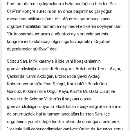
Parti örgütlenme çalışmalarının hızla sürdüğünü belirten Sarı,
CHP'nin kongre sürecini bir an önce başlatmak için yoğun
mesai harcadıklarını ifade etti. Ağustos ayı sonuna kadar
örgütsel hazırlıkları tamamlamayı hedeflediklerini söyleyen Sarı,
"Bu kapsamda amacımız, ağustos ayı sonunda partinin
kongrelerini başlatacağı olgunluğa kavuşmaktır. Örgütsel
düzenlemeler sürüyor." dedi.
Sözcü Sarı, MYK kararıyla 8 ilde yeni il başkanlarının
görevlendirildiğini açıkladı. Buna göre; Ardahan'da Temel Avşar,
Çankırı'da Kamil Akdoğan, Erzincan'da Şevki Akdağ,
Kahramanmaraş'ta Esat Şengül, Karabük'te Burak Onur
Gündüz, Kırklareli'nde Özgür Kaya, Kilis'te Mustafa Curat ve
Kocaeli'nde Selman Yıldırım'ın il başkanı olarak
görevlendirildiğini duyurdu. Eksik kalan il başkanlığı atamalarının
da önümüzdeki hafta tamamlanacağını belirten Sarı, ilçe
örgütlerine yönelik değerlendirmelerin de sürdüğünü belirterek,
"İlçelerle ilgili değerlendirmeler yapılıyor. Onları da Ağustos sonu