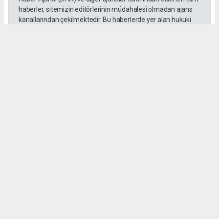
haberler, sitemizin editörlerinin müdahalesi olmadan ajans
kanallarından çekilmektedir. Bu haberlerde yer alan hukuki
muhataplar haberi geçen ajanslar olup sitemizin hiç bir
editörü sorumlu tutulamaz...
Okuyucu Yorumları
(0)
Gönder
Yorum yazarak Topluluk Kuralları’nı kabul etmiş bulunuyor ve tekhabergazetesi.com
sitesine yaptığınız yorumunuzla ilgili doğrudan veya dolaylı tüm sorumluluğu tek
başınıza üstleniyorsunuz. Yazılan tüm yorumlardan site yönetimi hiçbir şekilde
sorumlu tutulamaz.