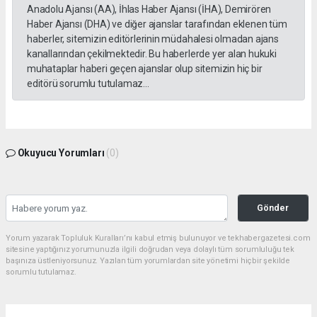
Anadolu Ajansı (AA), İhlas Haber Ajansı (İHA), Demirören
Haber Ajansı (DHA) ve diğer ajanslar tarafından eklenen tüm
haberler, sitemizin editörlerinin müdahalesi olmadan ajans
kanallarından çekilmektedir. Bu haberlerde yer alan hukuki
muhataplar haberi geçen ajanslar olup sitemizin hiç bir
editörü sorumlu tutulamaz...
Okuyucu Yorumları
(0)
Gönder
Yorum yazarak Topluluk Kuralları’nı kabul etmiş bulunuyor ve tekhabergazetesi.com
sitesine yaptığınız yorumunuzla ilgili doğrudan veya dolaylı tüm sorumluluğu tek
başınıza üstleniyorsunuz. Yazılan tüm yorumlardan site yönetimi hiçbir şekilde
sorumlu tutulamaz.