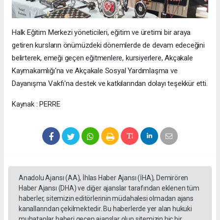
Halk Eğitim Merkezi yöneticileri, eğitim ve üretimi bir araya
getiren kursların önümüzdeki dönemlerde de devam edeceğini
belirterek, emeği geçen eğitmenlere, kursiyerlere, Akçakale
Kaymakamlığı'na ve Akçakale Sosyal Yardımlaşma ve
Dayanışma Vakfı'na destek ve katkılarından dolayı teşekkür etti.
Kaynak : PERRE
Anadolu Ajansı (AA), İhlas Haber Ajansı (İHA), Demirören
Haber Ajansı (DHA) ve diğer ajanslar tarafından eklenen tüm
haberler, sitemizin editörlerinin müdahalesi olmadan ajans
kanallarından çekilmektedir. Bu haberlerde yer alan hukuki
muhataplar haberi geçen ajanslar olup sitemizin hiç bir