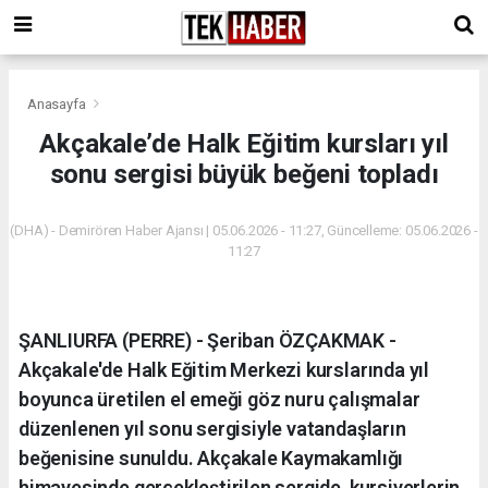
Anasayfa
Akçakale’de Halk Eğitim kursları yıl
sonu sergisi büyük beğeni topladı
(DHA) - Demirören Haber Ajansı | 05.06.2026 - 11:27, Güncelleme: 05.06.2026 -
11:27
ŞANLIURFA (PERRE) - Şeriban ÖZÇAKMAK -
Akçakale'de Halk Eğitim Merkezi kurslarında yıl
boyunca üretilen el emeği göz nuru çalışmalar
düzenlenen yıl sonu sergisiyle vatandaşların
beğenisine sunuldu. Akçakale Kaymakamlığı
himayesinde gerçekleştirilen sergide, kursiyerlerin