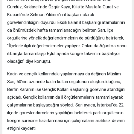
Gündüz, Kırklareli'nde Özgür Kaya, Kilis'te Mustafa Curat ve
Kocaeli'nde Selman Yıldırım'ın il başkanı olarak
görevlendirildiğini duyurdu. Eksik kalan il başkanlığı atamalarının
da önümüzdeki hafta tamamlanacağını belirten Sarı, ilçe
örgütlerine yönelik değerlendirmelerin de sürdüğünü belirterek,
"İlçelerle ilgili değerlendirmeler yapılıyor. Onları da Ağustos sonu
itibarıyla tamamlayıp Eylül ayında kongre takvimini başlatıyor
olacağız" diye konuştu.
Kadın ve gençlik kollarındaki yapılanmaya da değinen Müslim
Sarı, 50'nin üzerinde kadın kolları örgütünün oluşturulduğunu,
Berfin Karan'ın ise Gençlik Kolları Başkanlığı görevine atandığını
açıkladı. Gençlik kollarının da il örgütlenmelerini tamamlayarak
çalışmalarına başlayacağını söyledi. Sarı ayrıca, İstanbul'da 22
ilçede görevlendirmelerin yapıldığını belirterek parti örgütlerinin
kongre sürecine hazırlanması için çalışmaların aralıksız devam
ettiğini kaydetti.