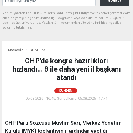
Gönder
Yorum yazarak Topluluk Kuralları’nı kabul etmiş bulunuyor ve tekhabergazetesi.com
sitesine yaptığınız yorumunuzla ilgili doğrudan veya dolaylı tüm sorumluluğu tek
başınıza üstleniyorsunuz. Yazılan tüm yorumlardan site yönetimi hiçbir şekilde
sorumlu tutulamaz.
Anasayfa
GÜNDEM
CHP'de kongre hazırlıkları
hızlandı... 8 ile daha yeni il başkanı
atandı
GÜNDEM
05.08.2026 - 16:45, Güncelleme: 05.08.2026 - 17:41
CHP Parti Sözcüsü Müslim Sarı, Merkez Yönetim
Kurulu (MYK) toplantısının ardından yaptığı