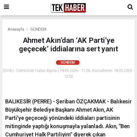
Anasayfa
GÜNDEM
Ahmet Akın’dan ‘AK Parti’ye
geçecek’ iddialarına sert yanıt
GÜNDEM
(DHA) - Demirören Haber Ajansı | 18.05.2026 - 11:06, Güncelleme: 18.05.2026 -
12:02
BALIKESİR (PERRE) - Şeriban ÖZÇAKMAK - Balıkesir
Büyükşehir Belediye Başkanı Ahmet Akın, AK
Parti'ye geçeceği yönündeki iddiaları partisinin
mitinginde yaptığı konuşmayla yalanladı. Akın, "Ben
Cumhuriyet Halk Partiliyim" diyerek çıkan