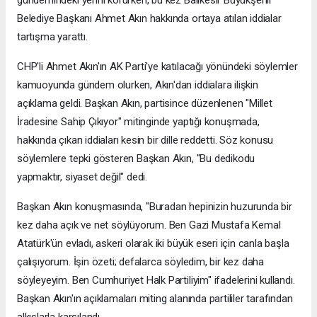
Belediye Başkanı Ahmet Akın hakkında ortaya atılan iddialar
tartışma yarattı.
CHP'li Ahmet Akın'ın AK Parti'ye katılacağı yönündeki söylemler
kamuoyunda gündem olurken, Akın'dan iddialara ilişkin
açıklama geldi. Başkan Akın, partisince düzenlenen "Millet
İradesine Sahip Çıkıyor" mitinginde yaptığı konuşmada,
hakkında çıkan iddiaları kesin bir dille reddetti. Söz konusu
söylemlere tepki gösteren Başkan Akın, "Bu dedikodu
yapmaktır, siyaset değil" dedi.
Başkan Akın konuşmasında, "Buradan hepinizin huzurunda bir
kez daha açık ve net söylüyorum. Ben Gazi Mustafa Kemal
Atatürk'ün evladı, askeri olarak iki büyük eseri için canla başla
çalışıyorum. İşin özeti; defalarca söyledim, bir kez daha
söyleyeyim. Ben Cumhuriyet Halk Partiliyim" ifadelerini kullandı.
Başkan Akın'ın açıklamaları miting alanında partililer tarafından
alkışlarla karşılandı.