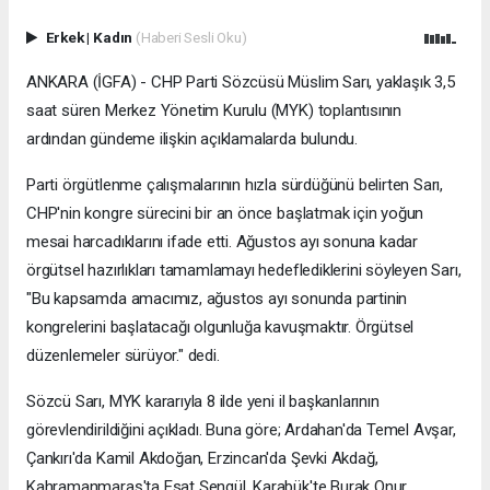
Erkek
|
Kadın
(Haberi Sesli Oku)
ANKARA (İGFA) - CHP Parti Sözcüsü Müslim Sarı, yaklaşık 3,5
saat süren Merkez Yönetim Kurulu (MYK) toplantısının
ardından gündeme ilişkin açıklamalarda bulundu.
Parti örgütlenme çalışmalarının hızla sürdüğünü belirten Sarı,
CHP'nin kongre sürecini bir an önce başlatmak için yoğun
mesai harcadıklarını ifade etti. Ağustos ayı sonuna kadar
örgütsel hazırlıkları tamamlamayı hedeflediklerini söyleyen Sarı,
"Bu kapsamda amacımız, ağustos ayı sonunda partinin
kongrelerini başlatacağı olgunluğa kavuşmaktır. Örgütsel
düzenlemeler sürüyor." dedi.
Sözcü Sarı, MYK kararıyla 8 ilde yeni il başkanlarının
görevlendirildiğini açıkladı. Buna göre; Ardahan'da Temel Avşar,
Çankırı'da Kamil Akdoğan, Erzincan'da Şevki Akdağ,
Kahramanmaraş'ta Esat Şengül, Karabük'te Burak Onur