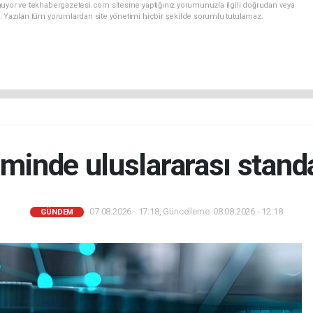
nuyor ve tekhabergazetesi.com sitesine yaptığınız yorumunuzla ilgili doğrudan veya
. Yazılan tüm yorumlardan site yönetimi hiçbir şekilde sorumlu tutulamaz.
iminde uluslararası stan
07.08.2026 - 17:18, Güncelleme: 08.08.2026 - 12:18
GÜNDEM