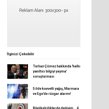
İlginizi Çekebilir
Turhan Çömez hakkında 'halkı
yanıltıcı bilgiyi yayma'
soruşturması
5 ilde kuvvetli yağış, Marmara
ve Ege’de rüzgar alarmı!
Büyükelçiliklerde değişim... 4