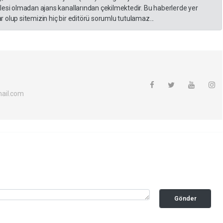
lesi olmadan ajans kanallarından çekilmektedir. Bu haberlerde yer
 olup sitemizin hiç bir editörü sorumlu tutulamaz...
ail.com
Gönder