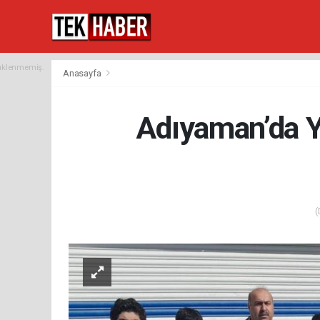
yüklenmemiş.
Anasayfa
Adıyaman’da Ya
(