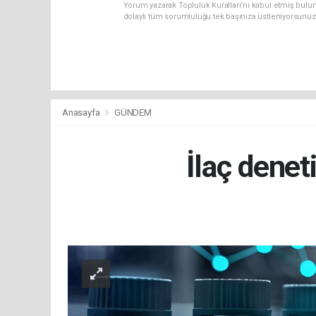
Yorum yazarak Topluluk Kuralları’nı kabul etmiş bulu
dolaylı tüm sorumluluğu tek başınıza üstleniyorsunuz
Anasayfa
GÜNDEM
İlaç denet