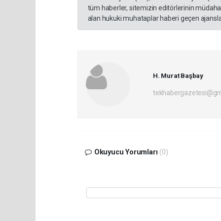
tüm haberler, sitemizin editörlerinin müdaha
alan hukuki muhataplar haberi geçen ajanslar
H. Murat Başbay
tekhabergazetesi@gm
Okuyucu Yorumları
(0)