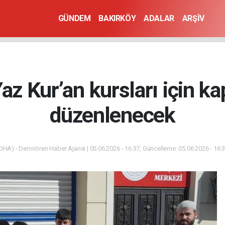
GÜNDEM
BAKIRKÖY
ADALAR
ARŞİV
z Kur’an kursları için k
düzenlenecek
DHA) - Demirören Haber Ajansı | 05.06.2026 - 16:37, Güncelleme: 05.06.2026 - 16: