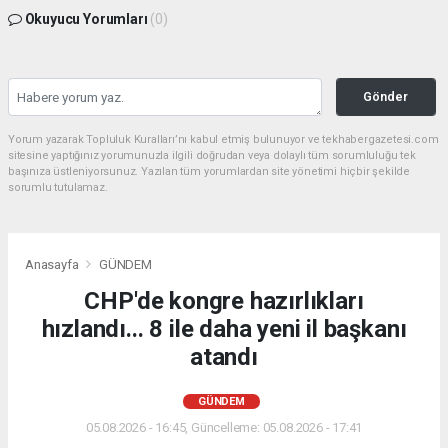
Okuyucu Yorumları
(0)
Gönder
Yorum yazarak Topluluk Kuralları’nı kabul etmiş bulunuyor ve tekhabergazetesi.com
sitesine yaptığınız yorumunuzla ilgili doğrudan veya dolaylı tüm sorumluluğu tek
başınıza üstleniyorsunuz. Yazılan tüm yorumlardan site yönetimi hiçbir şekilde
sorumlu tutulamaz.
Anasayfa
GÜNDEM
CHP'de kongre hazırlıkları
hızlandı... 8 ile daha yeni il başkanı
atandı
GÜNDEM
05.08.2026 - 16:45, Güncelleme: 05.08.2026 - 17:41