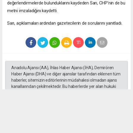
değerlendirmelerde bulunduklarını kaydeden Sarı, CHP'nin de bu
metni imzaladığını kaydetti.
Sarı, açıklamaları ardından gazetecilerin de sorularını yanıtladı.
Anadolu Ajansı (AA), İhlas Haber Ajansı (İHA), Demirören
Haber Ajansı (DHA) ve diğer ajanslar tarafından eklenen tüm
haberler, sitemizin editörlerinin müdahalesi olmadan ajans
kanallarından çekilmektedir. Bu haberlerde yer alan hukuki
muhataplar haberi geçen ajanslar olup sitemizin hiç bir
editörü sorumlu tutulamaz...
Okuyucu Yorumları
(0)