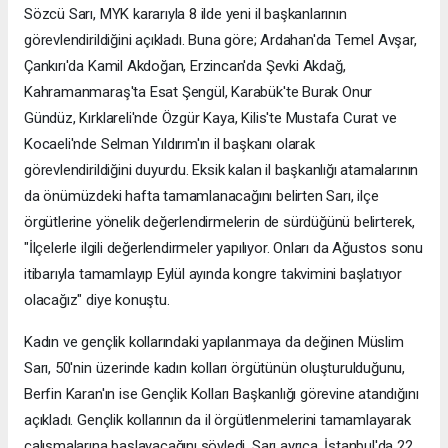
Sözcü Sarı, MYK kararıyla 8 ilde yeni il başkanlarının
görevlendirildiğini açıkladı. Buna göre; Ardahan'da Temel Avşar,
Çankırı'da Kamil Akdoğan, Erzincan'da Şevki Akdağ,
Kahramanmaraş'ta Esat Şengül, Karabük'te Burak Onur
Gündüz, Kırklareli'nde Özgür Kaya, Kilis'te Mustafa Curat ve
Kocaeli'nde Selman Yıldırım'ın il başkanı olarak
görevlendirildiğini duyurdu. Eksik kalan il başkanlığı atamalarının
da önümüzdeki hafta tamamlanacağını belirten Sarı, ilçe
örgütlerine yönelik değerlendirmelerin de sürdüğünü belirterek,
"İlçelerle ilgili değerlendirmeler yapılıyor. Onları da Ağustos sonu
itibarıyla tamamlayıp Eylül ayında kongre takvimini başlatıyor
olacağız" diye konuştu.
Kadın ve gençlik kollarındaki yapılanmaya da değinen Müslim
Sarı, 50'nin üzerinde kadın kolları örgütünün oluşturulduğunu,
Berfin Karan'ın ise Gençlik Kolları Başkanlığı görevine atandığını
açıkladı. Gençlik kollarının da il örgütlenmelerini tamamlayarak
çalışmalarına başlayacağını söyledi. Sarı ayrıca, İstanbul'da 22