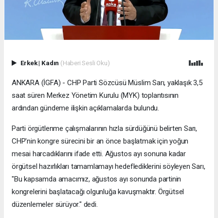
Erkek
|
Kadın
(Haberi Sesli Oku)
ANKARA (İGFA) - CHP Parti Sözcüsü Müslim Sarı, yaklaşık 3,5
saat süren Merkez Yönetim Kurulu (MYK) toplantısının
ardından gündeme ilişkin açıklamalarda bulundu.
Parti örgütlenme çalışmalarının hızla sürdüğünü belirten Sarı,
CHP'nin kongre sürecini bir an önce başlatmak için yoğun
mesai harcadıklarını ifade etti. Ağustos ayı sonuna kadar
örgütsel hazırlıkları tamamlamayı hedeflediklerini söyleyen Sarı,
"Bu kapsamda amacımız, ağustos ayı sonunda partinin
kongrelerini başlatacağı olgunluğa kavuşmaktır. Örgütsel
düzenlemeler sürüyor." dedi.