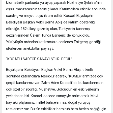
kilometrelik parkurda yürüyüş yaparak Nüzhetiye Şelalesi’nin
eşsiz manzarasının tadını çıkardı. Katılımcılara etkinlik sonunda
sandviç ve meyve suyu ikram edildi. Kocaeli Büyükşehir
Belediyesi Başkan Vekili Berna Abiş de katılım gösterdiği
etkinliğe, 182 ülkeyi gezmiş olan, Türkiye’nin tanınmış
gezginlerinden Özlem Tunca Esirgenç de konuk oldu.
Yürüyüşün ardından katılımcılara seslenen Esirgenç, gezdiği
ülkelerden anekdotlar paylaştı.
“KOCAELİ SADECE SANAYİ ŞEHRİ DEĞİL”
Büyükşehir Belediyesi Başkan Vekili Berna Abiş, etkinlik
sonunda katılımcılara teşekkür ederek, “KOMEK’lerimizde çok
çeşitli kurslarımız var. ‘Adım Adım Kocaeli’ de bu kurslarımızın
çok özel bir etkinliği. Nüzhetiye, Gölcük’ün en eski yerleşim
yerlerinden biri. Kocaeli sadece sanayiyle anılmamalı. Mavi
bayraklı plajlarımız, millet bahçelerimiz, doğal yürüyüş
rotalarımız var. Bu tür etkinlikler hem ruh hem beden sağlığı için