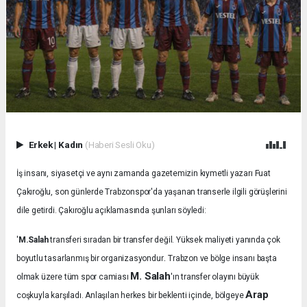
Erkek
|
Kadın
(Haberi Sesli Oku)
İş insanı, siyasetçi ve aynı zamanda gazetemizin kıymetli yazarı Fuat
Çakıroğlu, son günlerde Trabzonspor'da yaşanan transerle ilgili görüşlerini
dile getirdi. Çakıroğlu açıklamasında şunları söyledi:
'
M.Salah
transferi sıradan bir transfer değil. Yüksek maliyeti yanında çok
.
boyutlu tasarlanmış bir organizasyondur
Trabzon ve bölge insanı başta
M. Salah
olmak üzere tüm spor camiası
'ın transfer olayını büyük
Arap
coşkuyla karşıladı.
Anlaşılan herkes bir beklenti içinde, bölgeye