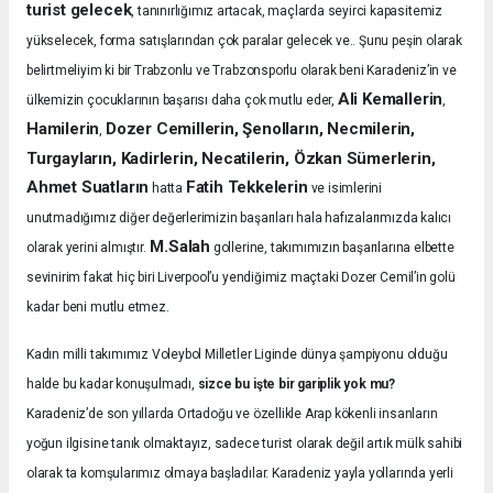
turist gelecek
, tanınırlığımız artacak, maçlarda seyirci kapasitemiz
yükselecek, forma satışlarından çok paralar gelecek ve.. Şunu peşin olarak
belirtmeliyim ki bir Trabzonlu ve Trabzonsporlu olarak beni Karadeniz’in ve
Ali Kemallerin
ülkemizin çocuklarının başarısı daha çok mutlu eder,
,
Hamilerin
Dozer Cemillerin, Şenolların, Necmilerin,
,
Turgayların, Kadirlerin, Necatilerin, Özkan Sümerlerin,
Ahmet Suatların
Fatih Tekkelerin
hatta
ve isimlerini
unutmadığımız diğer değerlerimizin başarıları hala hafızalarımızda kalıcı
M.Salah
olarak yerini almıştır.
gollerine, takımımızın başarılarına elbette
sevinirim fakat hiç biri Liverpool’u yendiğimiz maçtaki Dozer Cemil’in golü
kadar beni mutlu etmez.
Kadın milli takımımız Voleybol Milletler Liginde dünya şampiyonu olduğu
halde bu kadar konuşulmadı,
sizce bu işte bir gariplik yok mu?
Karadeniz’de son yıllarda Ortadoğu ve özellikle Arap kökenli insanların
yoğun ilgisine tanık olmaktayız, sadece turist olarak değil artık mülk sahibi
olarak ta komşularımız olmaya başladılar. Karadeniz yayla yollarında yerli