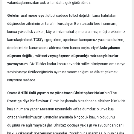
vatandaşlarımızdan çok onları daha çok görürsünüz.
Gelelim asıl meseleye,
futbol sadece futbol değildiri bana hatırlatan
düşünceler zihnimin bir tarafını kurcalıyor. Ben tesadüflere inanmam,
bunca yoksulluk varken, köylerimiz mahalle, meralarımız, müştereklerimiz
kamulaştırılarak TOKİ’ye geçerken, apartman komşumuz yabancı olurken,
derelerimizin kurumasına aldırmazken bunca coşku niye!
Asla yabancı
düşmanı değiliz, mülteci veya göçmen düşmanlığı maksadıyla bunları
yazmıyorum.
Biz Türkler kadar konuksever bir millet bilmiyorum ama neye
sevinip neye üzüleceğimizin ayırdına varamadığımıza dikkat çekmek
istiyorum sadece.
Oscar ödüllü ünlü yapımcı ve yönetmen Christopher Nolan’nın The
Prestige diye bir filmi var.
Filmin başlarında bir sahnede sihirbaz küçük bir
kuşla numara yapar: Masanın üzerindeki kafes dümdüz olur ve kuş
ortadan kaybolmuştur. Seyirciler arasında bir çocuk kuşun öldüğünü
düşünür ve ağlamaya başlar. Sihirbaz çocuğa yaklaşır ve avucundan canlı
bir kuş çıkararak gösterisini tamamlar. Çocuk buna inanmaz; bunun başka