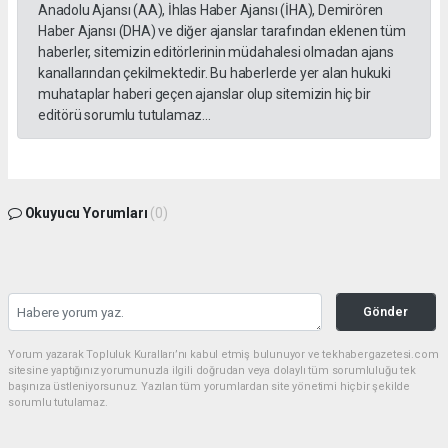
Anadolu Ajansı (AA), İhlas Haber Ajansı (İHA), Demirören
Haber Ajansı (DHA) ve diğer ajanslar tarafından eklenen tüm
haberler, sitemizin editörlerinin müdahalesi olmadan ajans
kanallarından çekilmektedir. Bu haberlerde yer alan hukuki
muhataplar haberi geçen ajanslar olup sitemizin hiç bir
editörü sorumlu tutulamaz...
Okuyucu Yorumları
(0)
Gönder
Yorum yazarak Topluluk Kuralları’nı kabul etmiş bulunuyor ve tekhabergazetesi.com
sitesine yaptığınız yorumunuzla ilgili doğrudan veya dolaylı tüm sorumluluğu tek
başınıza üstleniyorsunuz. Yazılan tüm yorumlardan site yönetimi hiçbir şekilde
sorumlu tutulamaz.