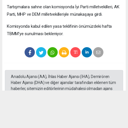
Tartışmalara sahne olan komisyonda İyi Parti milletvekilleri, AK
Parti, MHP ve DEM milletvekilleriyle münakaşaya girdi.
Komisyonda kabul edilen yasa teklifinin önümüzdeki hafta
TBMM’ye sunulması bekleniyor.
Anadolu Ajansı (AA), İhlas Haber Ajansı (İHA), Demirören
Haber Ajansı (DHA) ve diğer ajanslar tarafından eklenen tüm
haberler, sitemizin editörlerinin müdahalesi olmadan ajans
kanallarından çekilmektedir. Bu haberlerde yer alan hukuki
muhataplar haberi geçen ajanslar olup sitemizin hiç bir
editörü sorumlu tutulamaz...