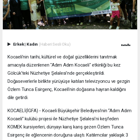
Erkek
|
Kadın
(Haberi Sesli Oku)
Kocaeli’nin tarihi, kültürel ve doğal güzelliklerini tanıtmak
amacıyla düzenlenen "Adım Adım Kocaeli" etkinliği bu kez
Gölcük’teki Nüzhetiye Şelalesi’nde gerçekleştirildi.
Doğaseverlerle birlikte yürüyüşe katılan televizyoncu ve gezgin
Özlem Tunca Esirgenç, Kocaeli’nin doğasına hayran kaldığını
dile getirdi.
KOCAELİ(İGFA) - Kocaeli Büyükşehir Belediyesi’nin “Adım Adım
Kocaeli” kulübü projesi ile Nüzhetiye Şelalesi’ni keşfeden
KOMEK kursiyerleri, dünyayı karış karış gezen Özlem Tunca
Esirgenç ile eğlencenin doruğuna ulaştı. Katılımcılar yaklaşık 3