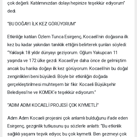
çok değerli. Katılımınızdan dolayı hepinize teşekkür ediyorum”
dedi.
“BU DOĞAYI İLK KEZ GÖRÜYORUM”
Etkinliğe katılan Özlem Tunca Esirgenç, Kocaeli’nin doğasına ilk
kez bu kadar yakından tanıklık ettiğini belirterek şunları söyledi:
“Yaklaşık 18 yıldır dünyayı geziyorum. Oğlum Yakupcan 11
yaşında ve 172 ülke gezdi. Kocaeli’ye daha önce de gelmiştim
ancak bu harika doğayı ilk kez görüyorum. Kocaeli’nin bu doğal
zenginlikleri beni büyüledi. Böyle bir etkinliğin doğada
gerçekleştirilmesi muhteşem bir fikir. Kocaeli Büyükşehir
Belediyesi’ne ve KOMEK’e teşekkür ediyorum.”
“ADIM ADIM KOCAELİ PROJESİ ÇOK KIYMETLİ”
Adım Adım Kocaeli projesini çok anlamlı bulduğunu ifade eden
Esirgenç, gezginlik tutkusunu şu sözlerle anlattı: “Bu etkinlik
sağlıklı yaşamı teşvik ediyor, bu çok kıymetli. Ben gezmeyi çok