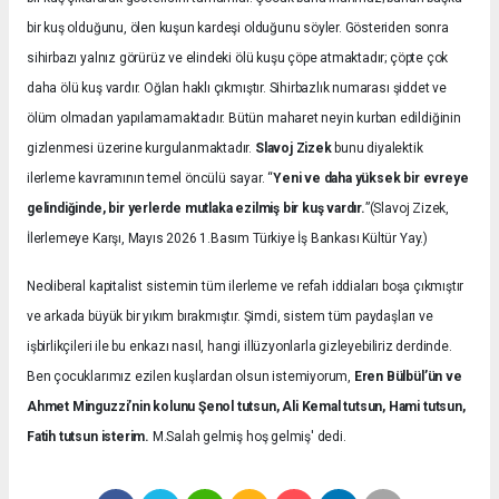
bir kuş olduğunu, ölen kuşun kardeşi olduğunu söyler. Gösteriden sonra
sihirbazı yalnız görürüz ve elindeki ölü kuşu çöpe atmaktadır; çöpte çok
daha ölü kuş vardır. Oğlan haklı çıkmıştır. Sihirbazlık numarası şiddet ve
ölüm olmadan yapılamamaktadır. Bütün maharet neyin kurban edildiğinin
gizlenmesi üzerine kurgulanmaktadır.
Slavoj Zizek
bunu diyalektik
ilerleme kavramının temel öncülü sayar. “
Yeni ve daha yüksek bir evreye
gelindiğinde, bir yerlerde mutlaka ezilmiş bir kuş vardır.
”(Slavoj Zizek,
İlerlemeye Karşı, Mayıs 2026 1.Basım Türkiye İş Bankası Kültür Yay.)
Neoliberal kapitalist sistemin tüm ilerleme ve refah iddiaları boşa çıkmıştır
ve arkada büyük bir yıkım bırakmıştır. Şimdi, sistem tüm paydaşları ve
işbirlikçileri ile bu enkazı nasıl, hangi illüzyonlarla gizleyebiliriz derdinde.
Ben çocuklarımız ezilen kuşlardan olsun istemiyorum,
Eren Bülbül’ün ve
Ahmet Minguzzi’nin kolunu Şenol tutsun, Ali Kemal tutsun, Hami tutsun,
Fatih tutsun isterim.
M.Salah gelmiş hoş gelmiş' dedi.