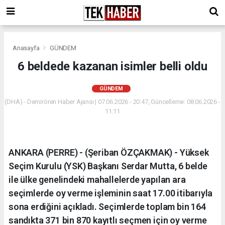
Anasayfa
GÜNDEM
6 beldede kazanan isimler belli oldu
GÜNDEM
(DHA) - Demirören Haber Ajansı | 07.06.2026 - 20:47, Güncelleme: 08.06.2026 -
11:11
ANKARA (PERRE) - (Şeriban ÖZÇAKMAK) - Yüksek
Seçim Kurulu (YSK) Başkanı Serdar Mutta, 6 belde
ile ülke genelindeki mahallelerde yapılan ara
seçimlerde oy verme işleminin saat 17.00 itibarıyla
sona erdiğini açıkladı. Seçimlerde toplam bin 164
sandıkta 371 bin 870 kayıtlı seçmen için oy verme