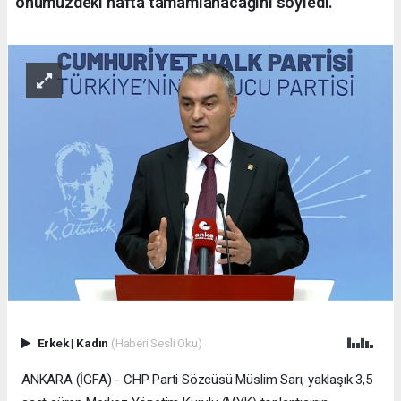
önümüzdeki hafta tamamlanacağını söyledi.
Erkek
|
Kadın
(Haberi Sesli Oku)
ANKARA (İGFA) - CHP Parti Sözcüsü Müslim Sarı, yaklaşık 3,5