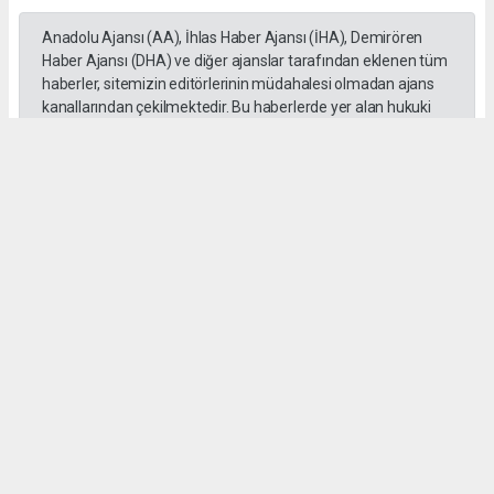
Anadolu Ajansı (AA), İhlas Haber Ajansı (İHA), Demirören
Haber Ajansı (DHA) ve diğer ajanslar tarafından eklenen tüm
haberler, sitemizin editörlerinin müdahalesi olmadan ajans
kanallarından çekilmektedir. Bu haberlerde yer alan hukuki
muhataplar haberi geçen ajanslar olup sitemizin hiç bir
editörü sorumlu tutulamaz...
Okuyucu Yorumları
(0)
Gönder
Yorum yazarak Topluluk Kuralları’nı kabul etmiş bulunuyor ve tekhabergazetesi.com
sitesine yaptığınız yorumunuzla ilgili doğrudan veya dolaylı tüm sorumluluğu tek
başınıza üstleniyorsunuz. Yazılan tüm yorumlardan site yönetimi hiçbir şekilde
sorumlu tutulamaz.