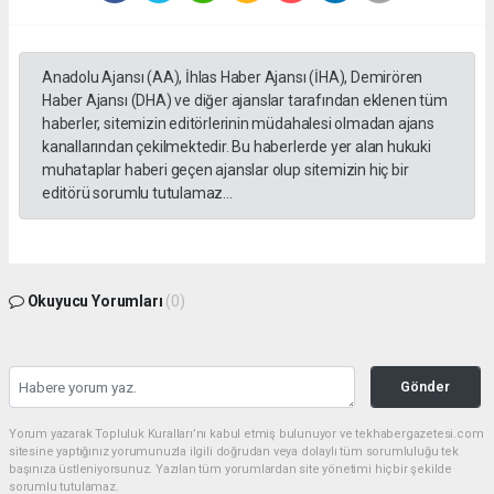
Anadolu Ajansı (AA), İhlas Haber Ajansı (İHA), Demirören
Haber Ajansı (DHA) ve diğer ajanslar tarafından eklenen tüm
haberler, sitemizin editörlerinin müdahalesi olmadan ajans
kanallarından çekilmektedir. Bu haberlerde yer alan hukuki
muhataplar haberi geçen ajanslar olup sitemizin hiç bir
editörü sorumlu tutulamaz...
Okuyucu Yorumları
(0)
Gönder
Yorum yazarak Topluluk Kuralları’nı kabul etmiş bulunuyor ve tekhabergazetesi.com
sitesine yaptığınız yorumunuzla ilgili doğrudan veya dolaylı tüm sorumluluğu tek
başınıza üstleniyorsunuz. Yazılan tüm yorumlardan site yönetimi hiçbir şekilde
sorumlu tutulamaz.