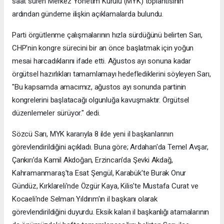
saat süren Merkez Yönetim Kurulu (MYK) toplantısının
ardından gündeme ilişkin açıklamalarda bulundu.
Parti örgütlenme çalışmalarının hızla sürdüğünü belirten Sarı,
CHP'nin kongre sürecini bir an önce başlatmak için yoğun
mesai harcadıklarını ifade etti. Ağustos ayı sonuna kadar
örgütsel hazırlıkları tamamlamayı hedeflediklerini söyleyen Sarı,
"Bu kapsamda amacımız, ağustos ayı sonunda partinin
kongrelerini başlatacağı olgunluğa kavuşmaktır. Örgütsel
düzenlemeler sürüyor." dedi.
Sözcü Sarı, MYK kararıyla 8 ilde yeni il başkanlarının
görevlendirildiğini açıkladı. Buna göre; Ardahan'da Temel Avşar,
Çankırı'da Kamil Akdoğan, Erzincan'da Şevki Akdağ,
Kahramanmaraş'ta Esat Şengül, Karabük'te Burak Onur
Gündüz, Kırklareli'nde Özgür Kaya, Kilis'te Mustafa Curat ve
Kocaeli'nde Selman Yıldırım'ın il başkanı olarak
görevlendirildiğini duyurdu. Eksik kalan il başkanlığı atamalarının