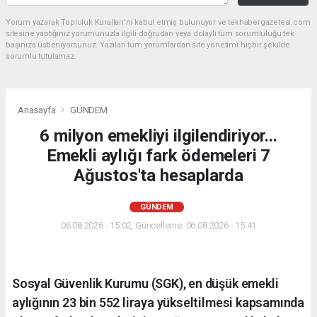
Yorum yazarak Topluluk Kuralları’nı kabul etmiş bulunuyor ve tekhabergazetesi.com
sitesine yaptığınız yorumunuzla ilgili doğrudan veya dolaylı tüm sorumluluğu tek
başınıza üstleniyorsunuz. Yazılan tüm yorumlardan site yönetimi hiçbir şekilde
sorumlu tutulamaz.
Anasayfa
GÜNDEM
6 milyon emekliyi ilgilendiriyor...
Emekli aylığı fark ödemeleri 7
Ağustos'ta hesaplarda
GÜNDEM
06.08.2026 - 15:02, Güncelleme: 06.08.2026 - 15:41
Sosyal Güvenlik Kurumu (SGK), en düşük emekli
aylığının 23 bin 552 liraya yükseltilmesi kapsamında