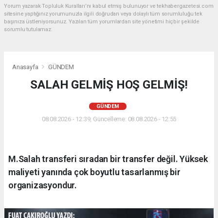
Yorum yazarak Topluluk Kuralları’nı kabul etmiş bulunuyor ve tekhabergazetesi.com
sitesine yaptığınız yorumunuzla ilgili doğrudan veya dolaylı tüm sorumluluğu tek
başınıza üstleniyorsunuz. Yazılan tüm yorumlardan site yönetimi hiçbir şekilde
sorumlu tutulamaz.
Anasayfa
GÜNDEM
SALAH GELMİŞ HOŞ GELMİŞ!
GÜNDEM
08.08.2026 - 12:39, Güncelleme: 08.08.2026 - 12:55
M.Salah transferi sıradan bir transfer değil. Yüksek
maliyeti yanında çok boyutlu tasarlanmış bir
organizasyondur.