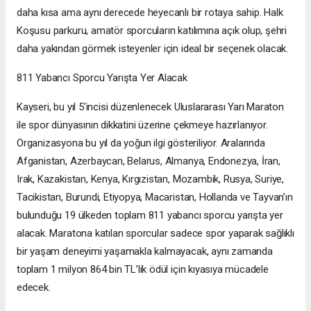
daha kısa ama aynı derecede heyecanlı bir rotaya sahip. Halk
Koşusu parkuru, amatör sporcuların katılımına açık olup, şehri
daha yakından görmek isteyenler için ideal bir seçenek olacak.
811 Yabancı Sporcu Yarışta Yer Alacak
Kayseri, bu yıl 5’incisi düzenlenecek Uluslararası Yarı Maraton
ile spor dünyasının dikkatini üzerine çekmeye hazırlanıyor.
Organizasyona bu yıl da yoğun ilgi gösteriliyor. Aralarında
Afganistan, Azerbaycan, Belarus, Almanya, Endonezya, İran,
Irak, Kazakistan, Kenya, Kırgızistan, Mozambik, Rusya, Suriye,
Tacikistan, Burundi, Etiyopya, Macaristan, Hollanda ve Tayvan’ın
bulunduğu 19 ülkeden toplam 811 yabancı sporcu yarışta yer
alacak. Maratona katılan sporcular sadece spor yaparak sağlıklı
bir yaşam deneyimi yaşamakla kalmayacak, aynı zamanda
toplam 1 milyon 864 bin TL’lik ödül için kıyasıya mücadele
edecek.