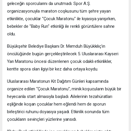
geleceğin sporcularını da unutmadı. Spor A.Ş.
organizasyonuyla maraton coşkusunu tüm şehre yayan
etkinlikte, çocuklar "Çocuk Maratonu" ile kıyasıya yarışırken,
bebekler de "Baby Run" etkinliği ile renkli görüntülere sahne
oldu.
Büyükşehir Belediye Başkanı Dr. Memduh Büyükkılıç’ın
öncülüğünde bugün gerçekleştirilecek 5. Uluslararası Kayseri
Yarı Maratonu öncesi düzenlenen çocuk odaklı etkinlikler,
kentte spora olan ilgiyi bir kez daha ortaya koydu.
Uluslararası Maratonun Kit Dağıtım Günleri kapsamında
organize edilen “Çocuk Maratonu”, minik koşucuların büyük bir
heyecanla start almasıyla başladı. Ailelerinin tezahüratları
eşliğinde koşan çocuklar hem eğlendi hem de sporun
birleştirici ruhunu doyasıya yaşadı. Etkinlik sonunda tüm
çocukların sevinçleri yüzlerine yansıdı.