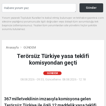
Gönder
Yorum yazarak Topluluk Kuralları’nı kabul etmiş bulunuyor ve tekhabergazetesi.com
sitesine yaptığınız yorumunuzla ilgili doğrudan veya dolaylı tüm sorumluluğu tek
başınıza üstleniyorsunuz. Yazılan tüm yorumlardan site yönetimi hiçbir şekilde
sorumlu tutulamaz.
Anasayfa
GÜNDEM
Terörsüz Türkiye yasa teklifi
komisyondan geçti
GÜNDEM
08.08.2026 - 09:33, Güncelleme: 08.08.2026 - 12:18
367 milletvekilinin imzasıyla komisyona gelen
Terörsüz Türkiye ile ilgili 12 maddelik yasa teklifi