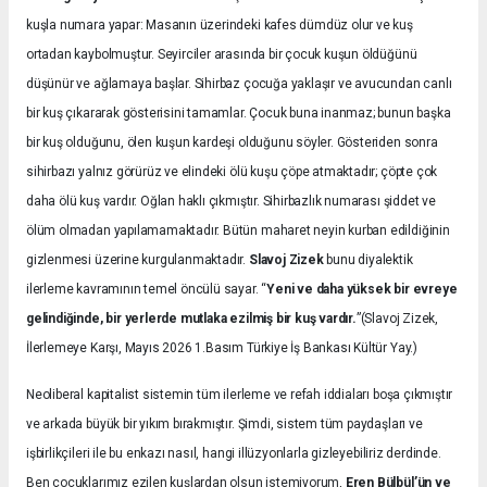
kuşla numara yapar: Masanın üzerindeki kafes dümdüz olur ve kuş
ortadan kaybolmuştur. Seyirciler arasında bir çocuk kuşun öldüğünü
düşünür ve ağlamaya başlar. Sihirbaz çocuğa yaklaşır ve avucundan canlı
bir kuş çıkararak gösterisini tamamlar. Çocuk buna inanmaz; bunun başka
bir kuş olduğunu, ölen kuşun kardeşi olduğunu söyler. Gösteriden sonra
sihirbazı yalnız görürüz ve elindeki ölü kuşu çöpe atmaktadır; çöpte çok
daha ölü kuş vardır. Oğlan haklı çıkmıştır. Sihirbazlık numarası şiddet ve
ölüm olmadan yapılamamaktadır. Bütün maharet neyin kurban edildiğinin
gizlenmesi üzerine kurgulanmaktadır.
Slavoj Zizek
bunu diyalektik
ilerleme kavramının temel öncülü sayar. “
Yeni ve daha yüksek bir evreye
gelindiğinde, bir yerlerde mutlaka ezilmiş bir kuş vardır.
”(Slavoj Zizek,
İlerlemeye Karşı, Mayıs 2026 1.Basım Türkiye İş Bankası Kültür Yay.)
Neoliberal kapitalist sistemin tüm ilerleme ve refah iddiaları boşa çıkmıştır
ve arkada büyük bir yıkım bırakmıştır. Şimdi, sistem tüm paydaşları ve
işbirlikçileri ile bu enkazı nasıl, hangi illüzyonlarla gizleyebiliriz derdinde.
Ben çocuklarımız ezilen kuşlardan olsun istemiyorum,
Eren Bülbül’ün ve