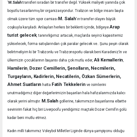
'
M.Salah
transferi sıradan bir transfer değil. Yüksek maliyeti yanında çok
.
boyutlu tasarlanmış bir organizasyondur
Trabzon ve bölge insanı başta
M. Salah
olmak üzere tüm spor camiası
'ın transfer olayını büyük
Arap
coşkuyla karşıladı.
Anlaşılan herkes bir beklenti içinde, bölgeye
turist gelecek
, tanınırlığımız artacak, maçlarda seyirci kapasitemiz
yükselecek, forma satışlarından çok paralar gelecek ve.. Şunu peşin olarak
belirtmeliyim ki bir Trabzonlu ve Trabzonsporlu olarak beni Karadeniz’in ve
Ali Kemallerin
ülkemizin çocuklarının başarısı daha çok mutlu eder,
,
Hamilerin
Dozer Cemillerin, Şenolların, Necmilerin,
,
Turgayların, Kadirlerin, Necatilerin, Özkan Sümerlerin,
Ahmet Suatların
Fatih Tekkelerin
hatta
ve isimlerini
unutmadığımız diğer değerlerimizin başarıları hala hafızalarımızda kalıcı
M.Salah
olarak yerini almıştır.
gollerine, takımımızın başarılarına elbette
sevinirim fakat hiç biri Liverpool’u yendiğimiz maçtaki Dozer Cemil’in golü
kadar beni mutlu etmez.
Kadın milli takımımız Voleybol Milletler Liginde dünya şampiyonu olduğu