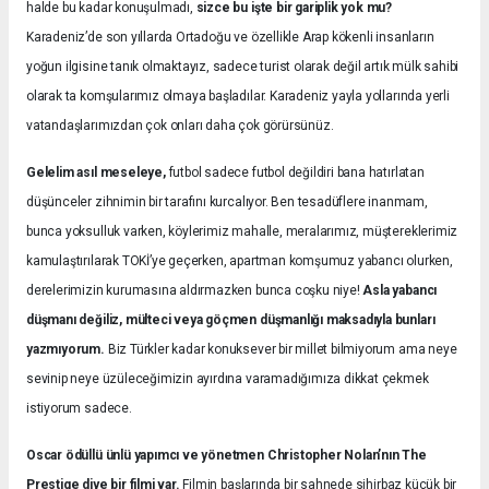
halde bu kadar konuşulmadı,
sizce bu işte bir gariplik yok mu?
Karadeniz’de son yıllarda Ortadoğu ve özellikle Arap kökenli insanların
yoğun ilgisine tanık olmaktayız, sadece turist olarak değil artık mülk sahibi
olarak ta komşularımız olmaya başladılar. Karadeniz yayla yollarında yerli
vatandaşlarımızdan çok onları daha çok görürsünüz.
Gelelim asıl meseleye,
futbol sadece futbol değildiri bana hatırlatan
düşünceler zihnimin bir tarafını kurcalıyor. Ben tesadüflere inanmam,
bunca yoksulluk varken, köylerimiz mahalle, meralarımız, müştereklerimiz
kamulaştırılarak TOKİ’ye geçerken, apartman komşumuz yabancı olurken,
derelerimizin kurumasına aldırmazken bunca coşku niye!
Asla yabancı
düşmanı değiliz, mülteci veya göçmen düşmanlığı maksadıyla bunları
yazmıyorum.
Biz Türkler kadar konuksever bir millet bilmiyorum ama neye
sevinip neye üzüleceğimizin ayırdına varamadığımıza dikkat çekmek
istiyorum sadece.
Oscar ödüllü ünlü yapımcı ve yönetmen Christopher Nolan’nın The
Prestige diye bir filmi var.
Filmin başlarında bir sahnede sihirbaz küçük bir