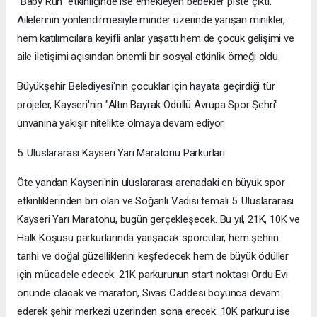
"Baby Run" etkinliğinde ise emekleyen bebekler piste çıktı.
Ailelerinin yönlendirmesiyle minder üzerinde yarışan minikler,
hem katılımcılara keyifli anlar yaşattı hem de çocuk gelişimi ve
aile iletişimi açısından önemli bir sosyal etkinlik örneği oldu.
Büyükşehir Belediyesi'nin çocuklar için hayata geçirdiği tür
projeler, Kayseri'nin "Altın Bayrak Ödüllü Avrupa Spor Şehri"
unvanına yakışır nitelikte olmaya devam ediyor.
5. Uluslararası Kayseri Yarı Maratonu Parkurları
Öte yandan Kayseri'nin uluslararası arenadaki en büyük spor
etkinliklerinden biri olan ve Soğanlı Vadisi temalı 5. Uluslararası
Kayseri Yarı Maratonu, bugün gerçekleşecek. Bu yıl, 21K, 10K ve
Halk Koşusu parkurlarında yarışacak sporcular, hem şehrin
tarihi ve doğal güzelliklerini keşfedecek hem de büyük ödüller
için mücadele edecek. 21K parkurunun start noktası Ordu Evi
önünde olacak ve maraton, Sivas Caddesi boyunca devam
ederek şehir merkezi üzerinden sona erecek. 10K parkuru ise