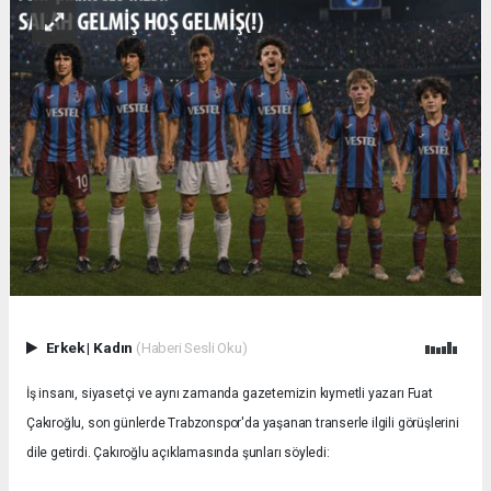
Erkek
|
Kadın
(Haberi Sesli Oku)
İş insanı, siyasetçi ve aynı zamanda gazetemizin kıymetli yazarı Fuat
Çakıroğlu, son günlerde Trabzonspor'da yaşanan transerle ilgili görüşlerini
dile getirdi. Çakıroğlu açıklamasında şunları söyledi: