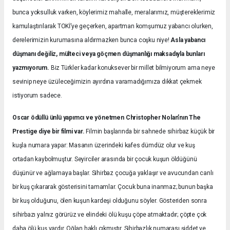
bunca yoksulluk varken, köylerimiz mahalle, meralarımız, müştereklerimiz
kamulaştırılarak TOKİ’ye geçerken, apartman komşumuz yabancı olurken,
derelerimizin kurumasına aldırmazken bunca coşku niye!
Asla yabancı
düşmanı değiliz, mülteci veya göçmen düşmanlığı maksadıyla bunları
yazmıyorum.
Biz Türkler kadar konuksever bir millet bilmiyorum ama neye
sevinip neye üzüleceğimizin ayırdına varamadığımıza dikkat çekmek
istiyorum sadece.
Oscar ödüllü ünlü yapımcı ve yönetmen Christopher Nolan’nın The
Prestige diye bir filmi var.
Filmin başlarında bir sahnede sihirbaz küçük bir
kuşla numara yapar: Masanın üzerindeki kafes dümdüz olur ve kuş
ortadan kaybolmuştur. Seyirciler arasında bir çocuk kuşun öldüğünü
düşünür ve ağlamaya başlar. Sihirbaz çocuğa yaklaşır ve avucundan canlı
bir kuş çıkararak gösterisini tamamlar. Çocuk buna inanmaz; bunun başka
bir kuş olduğunu, ölen kuşun kardeşi olduğunu söyler. Gösteriden sonra
sihirbazı yalnız görürüz ve elindeki ölü kuşu çöpe atmaktadır; çöpte çok
daha ölü kuş vardır. Oğlan haklı çıkmıştır. Sihirbazlık numarası şiddet ve