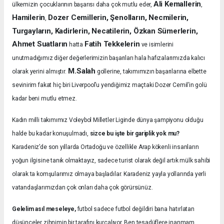
Ali Kemallerin
ülkemizin çocuklarının başarısı daha çok mutlu eder,
,
Hamilerin
Dozer Cemillerin, Şenolların, Necmilerin,
,
Turgayların, Kadirlerin, Necatilerin, Özkan Sümerlerin,
Ahmet Suatların
Fatih Tekkelerin
hatta
ve isimlerini
unutmadığımız diğer değerlerimizin başarıları hala hafızalarımızda kalıcı
M.Salah
olarak yerini almıştır.
gollerine, takımımızın başarılarına elbette
sevinirim fakat hiç biri Liverpool’u yendiğimiz maçtaki Dozer Cemil’in golü
kadar beni mutlu etmez.
Kadın milli takımımız Voleybol Milletler Liginde dünya şampiyonu olduğu
halde bu kadar konuşulmadı,
sizce bu işte bir gariplik yok mu?
Karadeniz’de son yıllarda Ortadoğu ve özellikle Arap kökenli insanların
yoğun ilgisine tanık olmaktayız, sadece turist olarak değil artık mülk sahibi
olarak ta komşularımız olmaya başladılar. Karadeniz yayla yollarında yerli
vatandaşlarımızdan çok onları daha çok görürsünüz.
Gelelim asıl meseleye,
futbol sadece futbol değildiri bana hatırlatan
düşünceler zihnimin bir tarafını kurcalıyor. Ben tesadüflere inanmam,