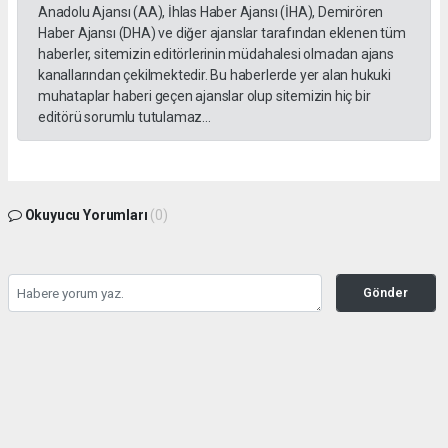
Anadolu Ajansı (AA), İhlas Haber Ajansı (İHA), Demirören
Haber Ajansı (DHA) ve diğer ajanslar tarafından eklenen tüm
haberler, sitemizin editörlerinin müdahalesi olmadan ajans
kanallarından çekilmektedir. Bu haberlerde yer alan hukuki
muhataplar haberi geçen ajanslar olup sitemizin hiç bir
editörü sorumlu tutulamaz...
Okuyucu Yorumları
(0)
Gönder
Yorum yazarak Topluluk Kuralları’nı kabul etmiş bulunuyor ve tekhabergazetesi.com
sitesine yaptığınız yorumunuzla ilgili doğrudan veya dolaylı tüm sorumluluğu tek
başınıza üstleniyorsunuz. Yazılan tüm yorumlardan site yönetimi hiçbir şekilde
sorumlu tutulamaz.