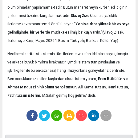
ölüm olmadan yapılamamaktadır. Bütün maharet neyin kurban edildiğinin
gizlenmesi üzerine kurgulanmaktadır.
Slavoj Zizek
bunu diyalektik
ilerleme kavramının temel öncülü sayar. “
Yeni ve daha yüksek bir evreye
gelindiğinde, bir yerlerde mutlaka ezilmiş bir kuş vardır.
”(Slavoj Zizek,
İlerlemeye Karşı, Mayıs 2026 1.Basım Türkiye İş Bankası Kültür Yay.)
Neoliberal kapitalist sistemin tüm ilerleme ve refah iddiaları boşa çıkmıştır
ve arkada büyük bir yıkım bırakmıştır. Şimdi, sistem tüm paydaşları ve
işbirlikçileri ile bu enkazı nasıl, hangi illüzyonlarla gizleyebiliriz derdinde.
Ben çocuklarımız ezilen kuşlardan olsun istemiyorum,
Eren Bülbül’ün ve
Ahmet Minguzzi’nin kolunu Şenol tutsun, Ali Kemal tutsun, Hami tutsun,
Fatih tutsun isterim.
M.Salah gelmiş hoş gelmiş' dedi.