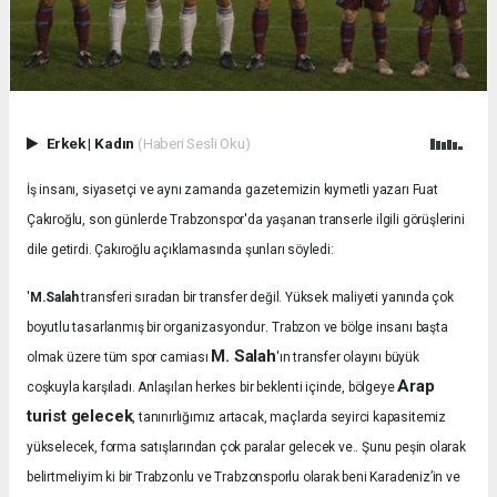
Erkek
|
Kadın
(Haberi Sesli Oku)
İş insanı, siyasetçi ve aynı zamanda gazetemizin kıymetli yazarı Fuat
Çakıroğlu, son günlerde Trabzonspor'da yaşanan transerle ilgili görüşlerini
dile getirdi. Çakıroğlu açıklamasında şunları söyledi:
'
M.Salah
transferi sıradan bir transfer değil. Yüksek maliyeti yanında çok
.
boyutlu tasarlanmış bir organizasyondur
Trabzon ve bölge insanı başta
M. Salah
olmak üzere tüm spor camiası
'ın transfer olayını büyük
Arap
coşkuyla karşıladı.
Anlaşılan herkes bir beklenti içinde, bölgeye
turist gelecek
, tanınırlığımız artacak, maçlarda seyirci kapasitemiz
yükselecek, forma satışlarından çok paralar gelecek ve.. Şunu peşin olarak
belirtmeliyim ki bir Trabzonlu ve Trabzonsporlu olarak beni Karadeniz’in ve