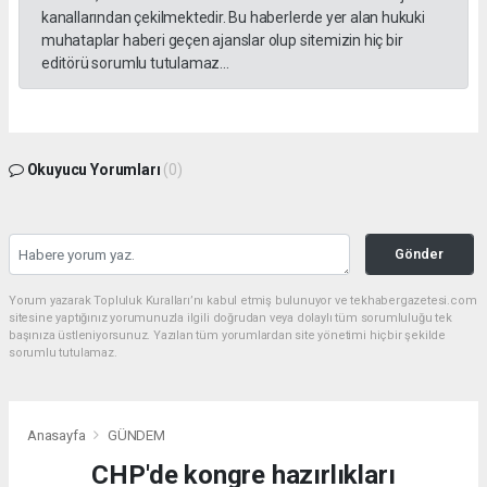
kanallarından çekilmektedir. Bu haberlerde yer alan hukuki
muhataplar haberi geçen ajanslar olup sitemizin hiç bir
editörü sorumlu tutulamaz...
Okuyucu Yorumları
(0)
Gönder
Yorum yazarak Topluluk Kuralları’nı kabul etmiş bulunuyor ve tekhabergazetesi.com
sitesine yaptığınız yorumunuzla ilgili doğrudan veya dolaylı tüm sorumluluğu tek
başınıza üstleniyorsunuz. Yazılan tüm yorumlardan site yönetimi hiçbir şekilde
sorumlu tutulamaz.
Anasayfa
GÜNDEM
CHP'de kongre hazırlıkları