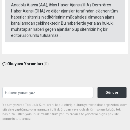
Anadolu Ajansı (AA), İhlas Haber Ajansı (İHA), Demirören
Haber Ajansı (DHA) ve diğer ajanslar tarafından eklenen tüm
haberler, sitemizin editörlerinin müdahalesi olmadan ajans
kanallarından çekilmektedir. Bu haberlerde yer alan hukuki
muhataplar haberi geçen ajanslar olup sitemizin hiç bir
editörü sorumlu tutulamaz...
Okuyucu Yorumları
(0)
Gönder
Yorum yazarak Topluluk Kuralları’nı kabul etmiş bulunuyor ve tekhabergazetesi.com
sitesine yaptığınız yorumunuzla ilgili doğrudan veya dolaylı tüm sorumluluğu tek
başınıza üstleniyorsunuz. Yazılan tüm yorumlardan site yönetimi hiçbir şekilde
sorumlu tutulamaz.