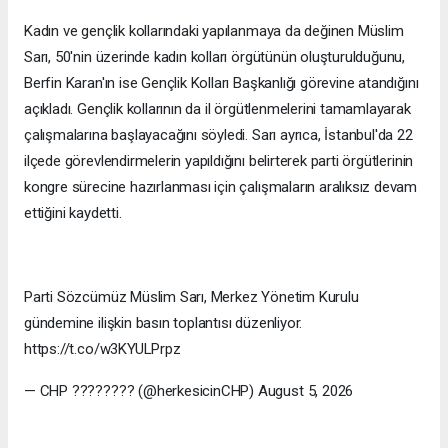
Kadın ve gençlik kollarındaki yapılanmaya da değinen Müslim
Sarı, 50'nin üzerinde kadın kolları örgütünün oluşturulduğunu,
Berfin Karan'ın ise Gençlik Kolları Başkanlığı görevine atandığını
açıkladı. Gençlik kollarının da il örgütlenmelerini tamamlayarak
çalışmalarına başlayacağını söyledi. Sarı ayrıca, İstanbul'da 22
ilçede görevlendirmelerin yapıldığını belirterek parti örgütlerinin
kongre sürecine hazırlanması için çalışmaların aralıksız devam
ettiğini kaydetti.
Parti Sözcümüz Müslim Sarı, Merkez Yönetim Kurulu
gündemine ilişkin basın toplantısı düzenliyor.
https://t.co/w3KYULPrpz
— CHP ???????? (@herkesicinCHP) August 5, 2026