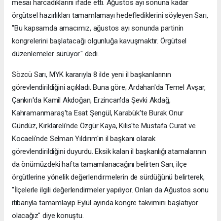
mesai harcadıklarını ifade etti. Ağustos ayı sonuna kadar
örgütsel hazırlıkları tamamlamayı hedeflediklerini söyleyen Sarı,
"Bu kapsamda amacımız, ağustos ayı sonunda partinin
kongrelerini başlatacağı olgunluğa kavuşmaktır. Örgütsel
düzenlemeler sürüyor." dedi.
Sözcü Sarı, MYK kararıyla 8 ilde yeni il başkanlarının
görevlendirildiğini açıkladı. Buna göre; Ardahan'da Temel Avşar,
Çankırı'da Kamil Akdoğan, Erzincan'da Şevki Akdağ,
Kahramanmaraş'ta Esat Şengül, Karabük'te Burak Onur
Gündüz, Kırklareli'nde Özgür Kaya, Kilis'te Mustafa Curat ve
Kocaeli'nde Selman Yıldırım'ın il başkanı olarak
görevlendirildiğini duyurdu. Eksik kalan il başkanlığı atamalarının
da önümüzdeki hafta tamamlanacağını belirten Sarı, ilçe
örgütlerine yönelik değerlendirmelerin de sürdüğünü belirterek,
"İlçelerle ilgili değerlendirmeler yapılıyor. Onları da Ağustos sonu
itibarıyla tamamlayıp Eylül ayında kongre takvimini başlatıyor
olacağız" diye konuştu.