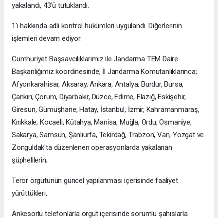
yakalandı, 43'ü tutuklandı.
1'i hakkında adli kontrol hükümleri uygulandı. Diğerlerinin
işlemleri devam ediyor.
Cumhuriyet Başsavcılıklarımız ile Jandarma TEM Daire
Başkanlığımız koordinesinde, İl Jandarma Komutanlıklarınca;
Afyonkarahisar, Aksaray, Ankara, Antalya, Burdur, Bursa,
Çankırı, Çorum, Diyarbakır, Düzce, Edirne, Elazığ, Eskişehir,
Giresun, Gümüşhane, Hatay, İstanbul, İzmir, Kahramanmaraş,
Kırıkkale, Kocaeli, Kütahya, Manisa, Muğla, Ordu, Osmaniye,
Sakarya, Samsun, Şanlıurfa, Tekirdağ, Trabzon, Van, Yozgat ve
Zonguldak'ta düzenlenen operasyonlarda yakalanan
şüphelilerin;
Terör örgütünün güncel yapılanması içerisinde faaliyet
yürüttükleri,
Ankesörlü telefonlarla örgüt içerisinde sorumlu şahıslarla