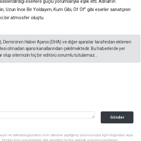
slendirdiği eserlere güçlü yorumlarıyla eşlik etti. Adrian’ın
gelin, Uzun İnce Bir Yoldayım, Kum Gibi, Öf Öf” gibi eserler sanatçının
ci bir atmosfer oluştu.
), Demirören Haber Ajansı (DHA) ve diğer ajanslar tarafından eklenen
lesi olmadan ajans kanallarından çekilmektedir. Bu haberlerde yer
 olup sitemizin hiç bir editörü sorumlu tutulamaz...
Gönder
nuyor ve tekhabergazetesi.com sitesine yaptığınız yorumunuzla ilgili doğrudan veya
. Yazılan tüm yorumlardan site yönetimi hiçbir şekilde sorumlu tutulamaz.