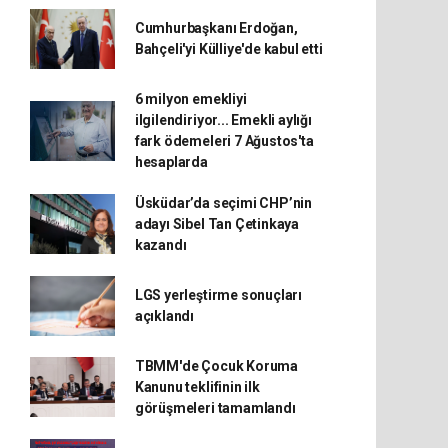
Cumhurbaşkanı Erdoğan,
Bahçeli'yi Külliye'de kabul etti
6 milyon emekliyi
ilgilendiriyor... Emekli aylığı
fark ödemeleri 7 Ağustos'ta
hesaplarda
Üsküdar’da seçimi CHP’nin
adayı Sibel Tan Çetinkaya
kazandı
LGS yerleştirme sonuçları
açıklandı
TBMM'de Çocuk Koruma
Kanunu teklifinin ilk
görüşmeleri tamamlandı