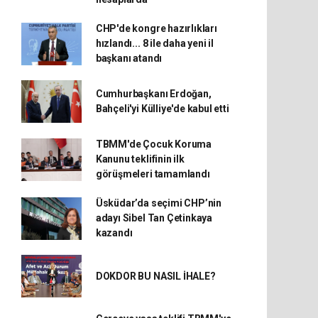
CHP'de kongre hazırlıkları
hızlandı... 8 ile daha yeni il
başkanı atandı
Cumhurbaşkanı Erdoğan,
Bahçeli'yi Külliye'de kabul etti
TBMM'de Çocuk Koruma
Kanunu teklifinin ilk
görüşmeleri tamamlandı
Üsküdar’da seçimi CHP’nin
adayı Sibel Tan Çetinkaya
kazandı
DOKDOR BU NASIL İHALE?