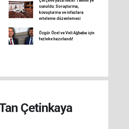
Çerçeve yasa teklifi TBMM'ye
sunuldu: Soruşturma,
kovuşturma ve infazlara
erteleme düzenlemesi
Özgür Özel ve Veli Ağbaba için
fezleke hazırlandı!
 Tan Çetinkaya