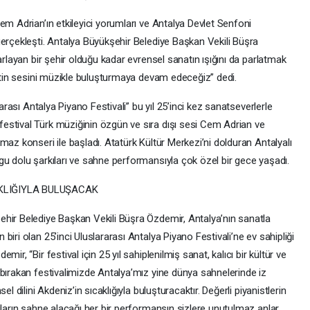
em Adrian’ın etkileyici yorumları ve Antalya Devlet Senfoni
gerçekleşti. Antalya Büyükşehir Belediye Başkan Vekili Büşra
arlayan bir şehir olduğu kadar evrensel sanatın ışığını da parlatmak
letin sesini müzikle buluşturmaya devam edeceğiz” dedi.
rarası Antalya Piyano Festivali” bu yıl 25’inci kez sanatseverlerle
estival Türk müziğinin özgün ve sıra dışı sesi Cem Adrian ve
maz konseri ile başladı. Atatürk Kültür Merkezi’ni dolduran Antalyalı
gu dolu şarkıları ve sahne performansıyla çok özel bir gece yaşadı.
AKLIĞIYLA BULUŞACAK
hir Belediye Başkan Vekili Büşra Özdemir, Antalya’nın sanatla
iri olan 25’inci Uluslararası Antalya Piyano Festivali’ne ev sahipliği
ir, “Bir festival için 25 yıl sahiplenilmiş sanat, kalıcı bir kültür ve
 bırakan festivalimizde Antalya’mız yine dünya sahnelerinde iz
l dilini Akdeniz’in sıcaklığıyla buluşturacaktır. Değerli piyanistlerin
ıların sahne alacağı her bir performansın sizlere unutulmaz anlar