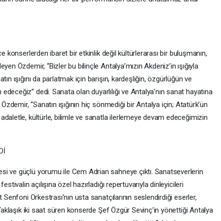
e konserlerden ibaret bir etkinlik değil kültürlerarası bir buluşmanın,
yen Özdemir, “Bizler bu bilinçle Antalya’mızın Akdeniz’in ışığıyla
tın ışığını da parlatmak için barışın, kardeşliğin, özgürlüğün ve
edeceğiz” dedi. Sanata olan duyarlılığı ve Antalya’nın sanat hayatına
 Özdemir, “Sanatın ışığının hiç sönmediği bir Antalya için; Atatürk’ün
daletle, kültürle, bilimle ve sanatla ilerlemeye devam edeceğimizin
Dİ
si ve güçlü yorumu ile Cem Adrian sahneye çıktı. Sanatseverlerin
stivalin açılışına özel hazırladığı repertuvarıyla dinleyicileri
t Senfoni Orkestrası’nın usta sanatçılarının seslendirdiği eserler,
 Yaklaşık iki saat süren konserde Şef Özgür Sevinç’in yönettiği Antalya