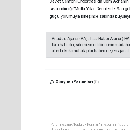
Devlet Senfoni Orkestrası da Cem Adrian’ın se
seslendirdiği “Mutlu Yıllar, Derinlerde, Sarı 
güçlü yorumuyla birleşince salonda büyüleyi
Anadolu Ajansı (AA), İhlas Haber Ajansı (İHA
tüm haberler, sitemizin editörlerinin müdaha
alan hukuki muhataplar haberi geçen ajanslar
Okuyucu Yorumları
(0)
Yorum yazarak Topluluk Kuralları’nı kabul etmiş bulu
dolaylı tüm sorumluluğu tek başınıza üstleniyorsunuz