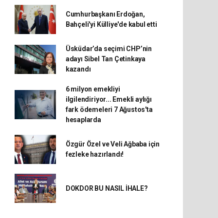
Cumhurbaşkanı Erdoğan,
Bahçeli'yi Külliye'de kabul etti
Üsküdar’da seçimi CHP’nin
adayı Sibel Tan Çetinkaya
kazandı
6 milyon emekliyi
ilgilendiriyor... Emekli aylığı
fark ödemeleri 7 Ağustos'ta
hesaplarda
Özgür Özel ve Veli Ağbaba için
fezleke hazırlandı!
DOKDOR BU NASIL İHALE?