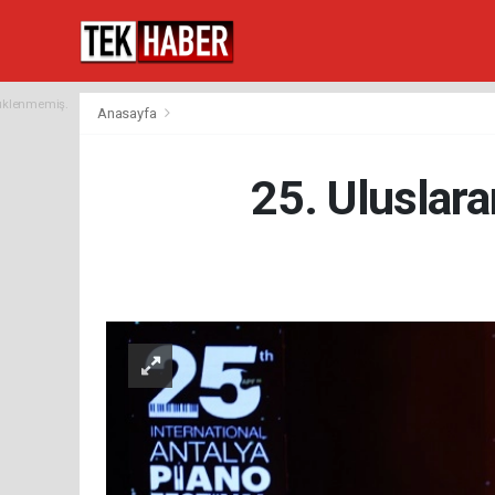
yüklenmemiş.
Anasayfa
25. Uluslara