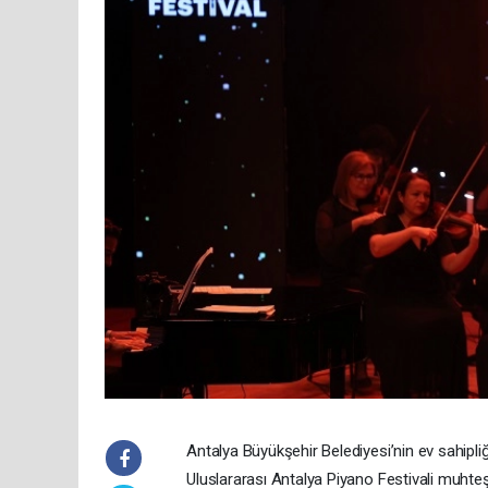
Antalya Büyükşehir Belediyesi’nin ev sahipliğ
Uluslararası Antalya Piyano Festivali muhte