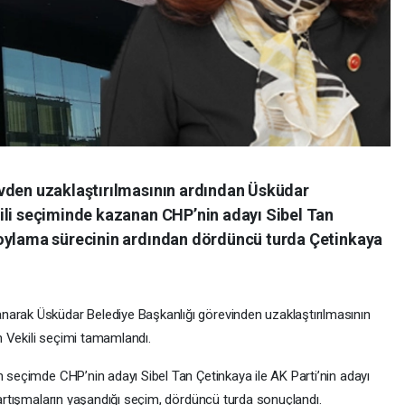
vden uzaklaştırılmasının ardından Üsküdar
ili seçiminde kazanan CHP’nin adayı Sibel Tan
 oylama sürecinin ardından dördüncü turda Çetinkaya
narak Üsküdar Belediye Başkanlığı görevinden uzaklaştırılmasının
 Vekili seçimi tamamlandı.
n seçimde CHP’nin adayı Sibel Tan Çetinkaya ile AK Parti’nin adayı
 tartışmaların yaşandığı seçim, dördüncü turda sonuçlandı.