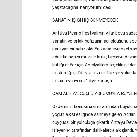
yaşatacağına inanıyorum” dedi.
SANATIN IŞIĞI HİÇ SÖNMEYECEK
Antalya Piyano Festivali’nin yıllar boyu sadec
sanatın ve ortak hafızanın adı olduğunu söyle
parlayan bir şehir olduğu kadar evrensel sana
adaletin sesini müzikle buluşturmaya devam 
kattığı değer için Antalyalılara teşekkür eden
gösterdiği çağdaş ve özgür Türkiye yolunda a
sözünü veriyoruz” diye konuştu.
CAM ADRİAN GÜÇLÜ YORUMUYLA BÜYÜLE
Özdemir’in konuşmasının ardından büyülü se
yoğun alkışı eşliğinde sahneye gelen Adrian, fe
duygusal bir yolculuğa çıkardı. Antalya Devle
izleyenler tarafından dakikalarca alkışlandı.