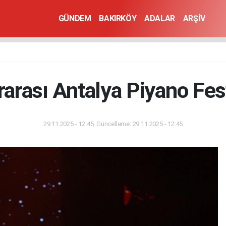
GÜNDEM
BAKIRKÖY
ADALAR
ARŞİV
rarası Antalya Piyano Fest
29.11.2025 - 12:45, Güncelleme: 29.11.2025 - 12:45