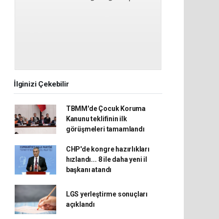
İlginizi Çekebilir
TBMM'de Çocuk Koruma
Kanunu teklifinin ilk
görüşmeleri tamamlandı
CHP'de kongre hazırlıkları
hızlandı... 8 ile daha yeni il
başkanı atandı
LGS yerleştirme sonuçları
açıklandı