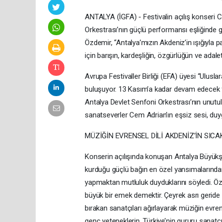
ANTALYA (İGFA) - Festivalin açılış konseri C
Orkestrası’nın güçlü performansı eşliğinde 
Özdemir, “Antalya’mızın Akdeniz’in ışığıyla p
için barışın, kardeşliğin, özgürlüğün ve ada
Avrupa Festivaller Birliği (EFA) üyesi “Ulusla
buluşuyor. 13 Kasım’a kadar devam edecek f
Antalya Devlet Senfoni Orkestrası’nın unutul
sanatseverler Cem Adrian’ın eşsiz sesi, duy
MÜZİĞİN EVRENSEL DİLİ AKDENİZ’İN SIC
Konserin açılışında konuşan Antalya Büyükşe
kurduğu güçlü bağın en özel yansımalarından b
yapmaktan mutluluk duyduklarını söyledi. Özdem
büyük bir emek demektir. Çeyrek asrı geride
bırakan sanatçıları ağırlayarak müziğin evrense
genç yeteneklerin, Türkiye’nin gururu sanatç