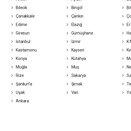
Bilecik
Bingöl
Bit
Çanakkale
Çankırı
Ç
Edirne
Elazığ
Er
Giresun
Gümüşhane
Ha
İstanbul
İzmir
K.
Kastamonu
Kayseri
Kı
Konya
Kütahya
Ma
Muğla
Muş
Ne
Rize
Sakarya
S
Şanlıurfa
Şırnak
Te
Uşak
Van
Ya
Ankara