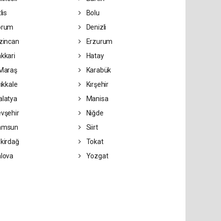
lis
Bolu
orum
Denizli
zincan
Erzurum
kkari
Hatay
Maraş
Karabük
rıkkale
Kırşehir
latya
Manisa
vşehir
Niğde
amsun
Siirt
kirdağ
Tokat
lova
Yozgat