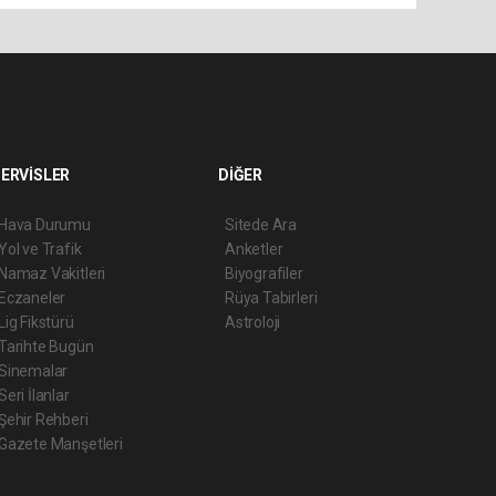
ERVİSLER
DİĞER
Hava Durumu
Sitede Ara
Yol ve Trafik
Anketler
Namaz Vakitleri
Biyografiler
Eczaneler
Rüya Tabirleri
Lig Fikstürü
Astroloji
Tarihte Bugün
Sinemalar
Seri İlanlar
Şehir Rehberi
Gazete Manşetleri