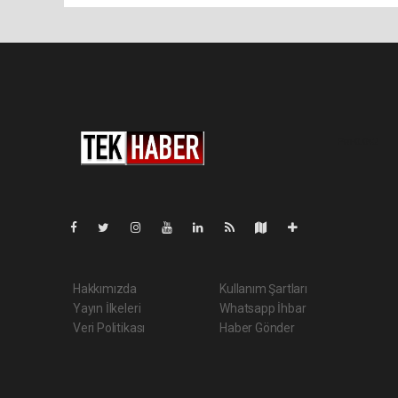
Pro-0.042
Hakkımızda
Kullanım Şartları
Yayın İlkeleri
Whatsapp İhbar
Veri Politikası
Haber Gönder