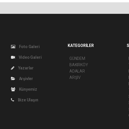
KATEGORİLER
S
Foto Galeri
Video Galeri
GÜNDEM
BAKIRKÖY
Yazarlar
ADALAR
ARŞİV
Arşivler
Künyemiz
Bize Ulaşın