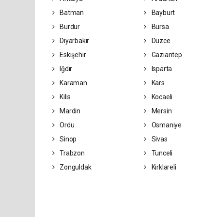
Batman
Bayburt
Burdur
Bursa
Diyarbakır
Düzce
Eskişehir
Gaziantep
Iğdır
Isparta
Karaman
Kars
Kilis
Kocaeli
Mardin
Mersin
Ordu
Osmaniye
Sinop
Sivas
Trabzon
Tunceli
Zonguldak
Kırklareli