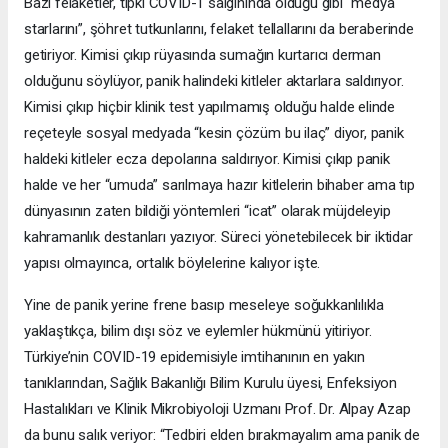
Bazı felaketler, tıpkı COVID-1 salgınında olduğu gibi “medya
starlarını”, şöhret tutkunlarını, felaket tellallarını da beraberinde
getiriyor. Kimisi çıkıp rüyasında sumağın kurtarıcı derman
olduğunu söylüyor, panik halindeki kitleler aktarlara saldırıyor.
Kimisi çıkıp hiçbir klinik test yapılmamış olduğu halde elinde
reçeteyle sosyal medyada “kesin çözüm bu ilaç” diyor, panik
haldeki kitleler ecza depolarına saldırıyor. Kimisi çıkıp panik
halde ve her “umuda” sarılmaya hazır kitlelerin bihaber ama tıp
dünyasının zaten bildiği yöntemleri “icat” olarak müjdeleyip
kahramanlık destanları yazıyor. Süreci yönetebilecek bir iktidar
yapısı olmayınca, ortalık böylelerine kalıyor işte.
Yine de panik yerine frene basıp meseleye soğukkanlılıkla
yaklaştıkça, bilim dışı söz ve eylemler hükmünü yitiriyor.
Türkiye’nin COVID-19 epidemisiyle imtihanının en yakın
tanıklarından, Sağlık Bakanlığı Bilim Kurulu üyesi, Enfeksiyon
Hastalıkları ve Klinik Mikrobiyoloji Uzmanı Prof. Dr. Alpay Azap
da bunu salık veriyor: “Tedbiri elden bırakmayalım ama panik de