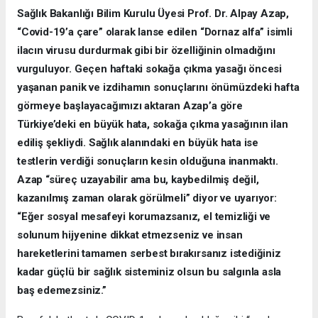
Sağlık Bakanlığı Bilim Kurulu Üyesi Prof. Dr. Alpay Azap,
“Covid-19’a çare” olarak lanse edilen “Dornaz alfa” isimli
ilacın virusu durdurmak gibi bir özelliğinin olmadığını
vurguluyor. Geçen haftaki sokağa çıkma yasağı öncesi
yaşanan panik ve izdihamın sonuçlarını önümüzdeki hafta
görmeye başlayacağımızı aktaran Azap’a göre
Türkiye’deki en büyük hata, sokağa çıkma yasağının ilan
ediliş şekliydi. Sağlık alanındaki en büyük hata ise
testlerin verdiği sonuçların kesin olduğuna inanmaktı.
Azap “süreç uzayabilir ama bu, kaybedilmiş değil,
kazanılmış zaman olarak görülmeli” diyor ve uyarıyor:
“Eğer sosyal mesafeyi korumazsanız, el temizliği ve
solunum hijyenine dikkat etmezseniz ve insan
hareketlerini tamamen serbest bırakırsanız istediğiniz
kadar güçlü bir sağlık sisteminiz olsun bu salgınla asla
baş edemezsiniz.”