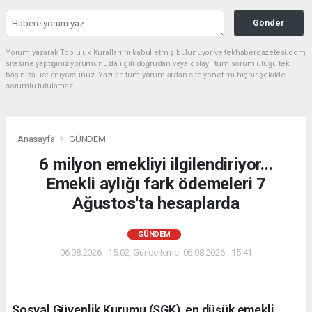
Gönder
Yorum yazarak Topluluk Kuralları’nı kabul etmiş bulunuyor ve tekhabergazetesi.com
sitesine yaptığınız yorumunuzla ilgili doğrudan veya dolaylı tüm sorumluluğu tek
başınıza üstleniyorsunuz. Yazılan tüm yorumlardan site yönetimi hiçbir şekilde
sorumlu tutulamaz.
Anasayfa
GÜNDEM
6 milyon emekliyi ilgilendiriyor...
Emekli aylığı fark ödemeleri 7
Ağustos'ta hesaplarda
GÜNDEM
06.08.2026 - 15:02, Güncelleme: 06.08.2026 - 15:41
Sosyal Güvenlik Kurumu (SGK), en düşük emekli