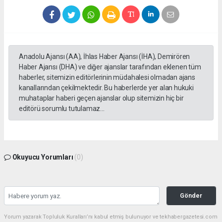
Anadolu Ajansı (AA), İhlas Haber Ajansı (İHA), Demirören
Haber Ajansı (DHA) ve diğer ajanslar tarafından eklenen tüm
haberler, sitemizin editörlerinin müdahalesi olmadan ajans
kanallarından çekilmektedir. Bu haberlerde yer alan hukuki
muhataplar haberi geçen ajanslar olup sitemizin hiç bir
editörü sorumlu tutulamaz...
Okuyucu Yorumları
(0)
Gönder
Yorum yazarak Topluluk Kuralları’nı kabul etmiş bulunuyor ve tekhabergazetesi.com