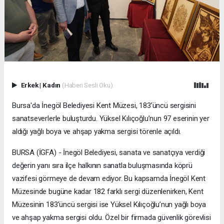
Erkek
|
Kadın
(Haberi Sesli Oku)
Bursa'da İnegöl Belediyesi Kent Müzesi, 183’üncü sergisini
sanatseverlerle buluşturdu. Yüksel Kılıçoğlu’nun 97 eserinin yer
aldığı yağlı boya ve ahşap yakma sergisi törenle açıldı.
BURSA (İGFA) - İnegöl Belediyesi, sanata ve sanatçıya verdiği
değerin yanı sıra ilçe halkının sanatla buluşmasında köprü
vazifesi görmeye de devam ediyor. Bu kapsamda İnegöl Kent
Müzesinde bugüne kadar 182 farklı sergi düzenlenirken, Kent
Müzesinin 183’üncü sergisi ise Yüksel Kılıçoğlu’nun yağlı boya
ve ahşap yakma sergisi oldu. Özel bir firmada güvenlik görevlisi