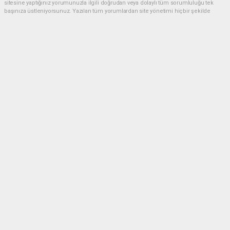
sitesine yaptığınız yorumunuzla ilgili doğrudan veya dolaylı tüm sorumluluğu tek
başınıza üstleniyorsunuz. Yazılan tüm yorumlardan site yönetimi hiçbir şekilde
sorumlu tutulamaz.
Anasayfa
GÜNDEM
CHP'de kongre hazırlıkları
hızlandı... 8 ile daha yeni il başkanı
atandı
GÜNDEM
05.08.2026 - 16:45, Güncelleme: 05.08.2026 - 17:41
CHP Parti Sözcüsü Müslim Sarı, Merkez Yönetim
Kurulu (MYK) toplantısının ardından yaptığı
açıklamada, parti kongre sürecini Eylül ayında
başlatmayı hedeflediklerini belirtti. Sarı, 8 il