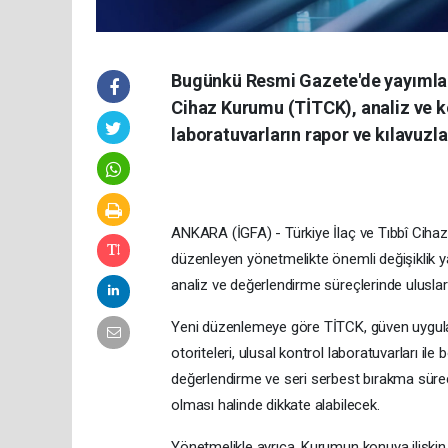
Bugünkü Resmi Gazete'de yayımlana
Cihaz Kurumu (TİTCK), analiz ve kon
laboratuvarların rapor ve kılavuzlar
ANKARA (İGFA) - Türkiye İlaç ve Tıbbî Cihaz
düzenleyen yönetmelikte önemli değişiklik y
analiz ve değerlendirme süreçlerinde uluslarar
Yeni düzenlemeye göre TİTCK, güven uygulama
otoriteleri, ulusal kontrol laboratuvarları ile
değerlendirme ve seri serbest bırakma süreçle
olması halinde dikkate alabilecek.
Yönetmelikle ayrıca, Kurumun konuya ilişkin