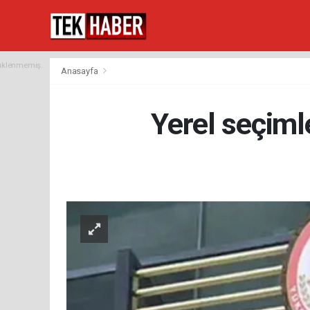
yüklenmemiş.
Anasayfa
Yerel seçimle