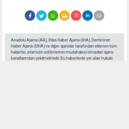
Anadolu Ajansı (AA), İhlas Haber Ajansı (İHA), Demirören
Haber Ajansı (DHA) ve diğer ajanslar tarafından eklenen tüm
haberler, sitemizin editörlerinin müdahalesi olmadan ajans
kanallarından çekilmektedir. Bu haberlerde yer alan hukuki
muhataplar haberi geçen ajanslar olup sitemizin hiç bir
editörü sorumlu tutulamaz...
Okuyucu Yorumları
(0)
Gönder