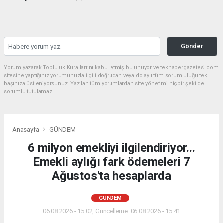
Gönder
Yorum yazarak Topluluk Kuralları’nı kabul etmiş bulunuyor ve tekhabergazetesi.com
sitesine yaptığınız yorumunuzla ilgili doğrudan veya dolaylı tüm sorumluluğu tek
başınıza üstleniyorsunuz. Yazılan tüm yorumlardan site yönetimi hiçbir şekilde
sorumlu tutulamaz.
Anasayfa
GÜNDEM
6 milyon emekliyi ilgilendiriyor...
Emekli aylığı fark ödemeleri 7
Ağustos'ta hesaplarda
GÜNDEM
06.08.2026 - 15:02, Güncelleme: 06.08.2026 - 15:41