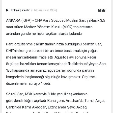
Erkek
|
Kadın
(Haberi Sesli Oku)
ANKARA (İGFA) - CHP Parti Sözcüsü Müslim Sarı, yaklaşık 3,5
saat süren Merkez Yönetim Kurulu (MYK) toplantısının
ardından gündeme ilişkin açıklamalarda bulundu.
Parti örgütlenme çalışmalarının hızla sürdüğünü belirten Sarı,
CHP'nin kongre sürecini bir an önce başlatmak için yoğun
mesai harcadıklarını ifade etti. Ağustos ayı sonuna kadar
örgütsel hazırlıkları tamamlamayı hedeflediklerini söyleyen Sarı,
"Bu kapsamda amacımız, ağustos ayı sonunda partinin
kongrelerini başlatacağı olgunluğa kavuşmaktır. Örgütsel
düzenlemeler sürüyor." dedi.
Sözcü Sarı, MYK kararıyla 8 ilde yeni il başkanlarının
görevlendirildiğini açıkladı. Buna göre; Ardahan'da Temel Avşar,
Çankırı'da Kamil Akdoğan, Erzincan'da Şevki Akdağ,