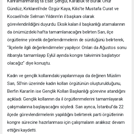
Kahramanmaraş'ta Esat Şengül, Karabük'te Burak Onur
Gündüz, Kırklareli'nde Özgür Kaya, Kilis'te Mustafa Curat ve
Kocaeli'nde Selman Yıldırım'ın il başkanı olarak
görevlendirildiğini duyurdu. Eksik kalan il başkanlığı atamalarının
da önümüzdeki hafta tamamlanacağını belirten Sarı, ilçe
örgütlerine yönelik değerlendirmelerin de sürdüğünü belirterek,
"İlçelerle ilgili değerlendirmeler yapılıyor. Onları da Ağustos sonu
itibarıyla tamamlayıp Eylül ayında kongre takvimini başlatıyor
olacağız" diye konuştu.
Kadın ve gençlik kollarındaki yapılanmaya da değinen Müslim
Sarı, 50'nin üzerinde kadın kolları örgütünün oluşturulduğunu,
Berfin Karan'ın ise Gençlik Kolları Başkanlığı görevine atandığını
açıkladı. Gençlik kollarının da il örgütlenmelerini tamamlayarak
çalışmalarına başlayacağını söyledi. Sarı ayrıca, İstanbul'da 22
ilçede görevlendirmelerin yapıldığını belirterek parti örgütlerinin
kongre sürecine hazırlanması için çalışmaların aralıksız devam
ettiğini kaydetti.