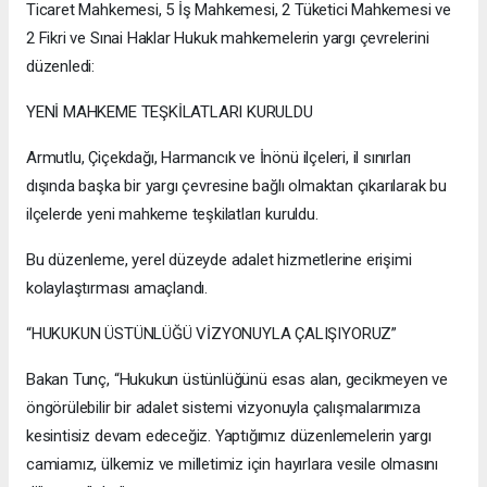
Ticaret Mahkemesi, 5 İş Mahkemesi, 2 Tüketici Mahkemesi ve
2 Fikri ve Sınai Haklar Hukuk mahkemelerin yargı çevrelerini
düzenledi:
YENİ MAHKEME TEŞKİLATLARI KURULDU
Armutlu, Çiçekdağı, Harmancık ve İnönü ilçeleri, il sınırları
dışında başka bir yargı çevresine bağlı olmaktan çıkarılarak bu
ilçelerde yeni mahkeme teşkilatları kuruldu.
Bu düzenleme, yerel düzeyde adalet hizmetlerine erişimi
kolaylaştırması amaçlandı.
“HUKUKUN ÜSTÜNLÜĞÜ VİZYONUYLA ÇALIŞIYORUZ”
Bakan Tunç, “Hukukun üstünlüğünü esas alan, gecikmeyen ve
öngörülebilir bir adalet sistemi vizyonuyla çalışmalarımıza
kesintisiz devam edeceğiz. Yaptığımız düzenlemelerin yargı
camiamız, ülkemiz ve milletimiz için hayırlara vesile olmasını