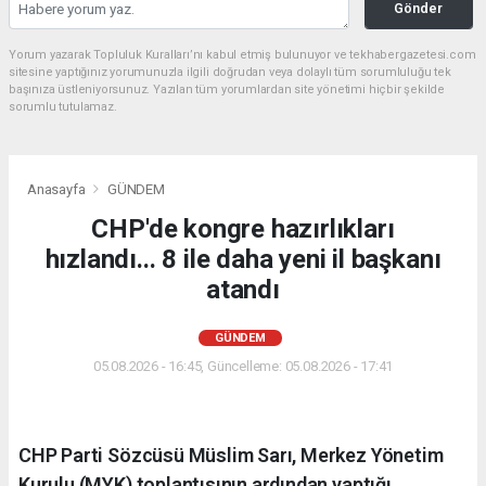
Gönder
Yorum yazarak Topluluk Kuralları’nı kabul etmiş bulunuyor ve tekhabergazetesi.com
sitesine yaptığınız yorumunuzla ilgili doğrudan veya dolaylı tüm sorumluluğu tek
başınıza üstleniyorsunuz. Yazılan tüm yorumlardan site yönetimi hiçbir şekilde
sorumlu tutulamaz.
Anasayfa
GÜNDEM
CHP'de kongre hazırlıkları
hızlandı... 8 ile daha yeni il başkanı
atandı
GÜNDEM
05.08.2026 - 16:45, Güncelleme: 05.08.2026 - 17:41
CHP Parti Sözcüsü Müslim Sarı, Merkez Yönetim
Kurulu (MYK) toplantısının ardından yaptığı