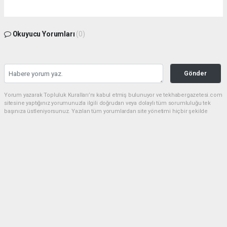
Okuyucu Yorumları
(0)
Gönder
Yorum yazarak Topluluk Kuralları’nı kabul etmiş bulunuyor ve tekhabergazetesi.com
sitesine yaptığınız yorumunuzla ilgili doğrudan veya dolaylı tüm sorumluluğu tek
başınıza üstleniyorsunuz. Yazılan tüm yorumlardan site yönetimi hiçbir şekilde
sorumlu tutulamaz.
Anasayfa
GÜNDEM
CHP'de kongre hazırlıkları
hızlandı... 8 ile daha yeni il başkanı
atandı