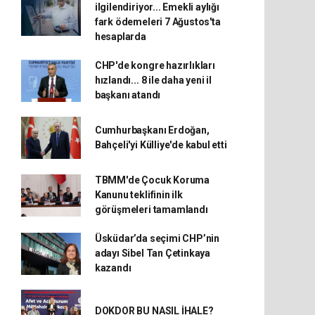
ilgilendiriyor... Emekli aylığı
fark ödemeleri 7 Ağustos'ta
hesaplarda
CHP'de kongre hazırlıkları
hızlandı... 8 ile daha yeni il
başkanı atandı
Cumhurbaşkanı Erdoğan,
Bahçeli'yi Külliye'de kabul etti
TBMM'de Çocuk Koruma
Kanunu teklifinin ilk
görüşmeleri tamamlandı
Üsküdar’da seçimi CHP’nin
adayı Sibel Tan Çetinkaya
kazandı
DOKDOR BU NASIL İHALE?