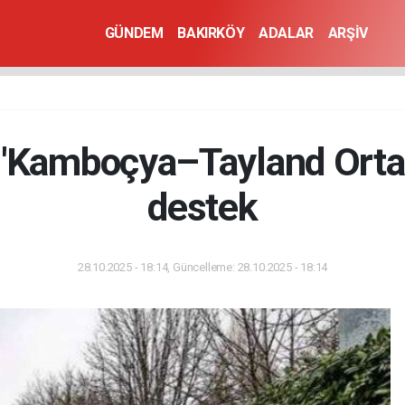
GÜNDEM
BAKIRKÖY
ADALAR
ARŞİV
 'Kamboçya–Tayland Ortak 
destek
28.10.2025 - 18:14, Güncelleme: 28.10.2025 - 18:14