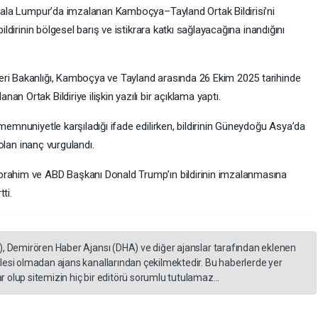
 Kuala Lumpur’da imzalanan Kamboçya–Tayland Ortak Bildirisi’ni
bildirinin bölgesel barış ve istikrara katkı sağlayacağına inandığını
eri Bakanlığı, Kamboçya ve Tayland arasında 26 Ekim 2025 tarihinde
n Ortak Bildiriye ilişkin yazılı bir açıklama yaptı.
memnuniyetle karşıladığı ifade edilirken, bildirinin Güneydoğu Asya’da
 olan inanç vurgulandı.
brahim ve ABD Başkanı Donald Trump’ın bildirinin imzalanmasına
tti.
), Demirören Haber Ajansı (DHA) ve diğer ajanslar tarafından eklenen
lesi olmadan ajans kanallarından çekilmektedir. Bu haberlerde yer
 olup sitemizin hiç bir editörü sorumlu tutulamaz...