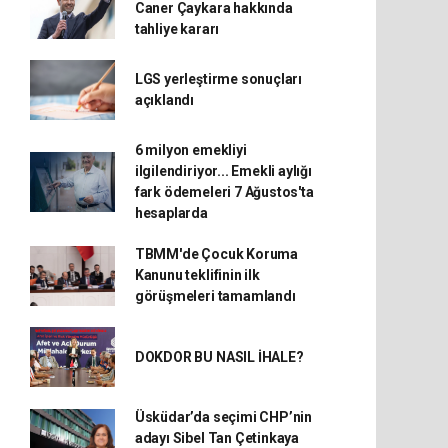
Caner Çaykara hakkında
tahliye kararı
LGS yerleştirme sonuçları
açıklandı
6 milyon emekliyi
ilgilendiriyor... Emekli aylığı
fark ödemeleri 7 Ağustos'ta
hesaplarda
TBMM'de Çocuk Koruma
Kanunu teklifinin ilk
görüşmeleri tamamlandı
DOKDOR BU NASIL İHALE?
Üsküdar’da seçimi CHP’nin
adayı Sibel Tan Çetinkaya