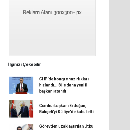
İlginizi Çekebilir
CHP'de kongre hazırlıkları
hızlandı... 8 ile daha yeni il
başkanı atandı
Cumhurbaşkanı Erdoğan,
Bahçeli'yi Külliye'de kabul etti
Görevden uzaklaştırılan Utku