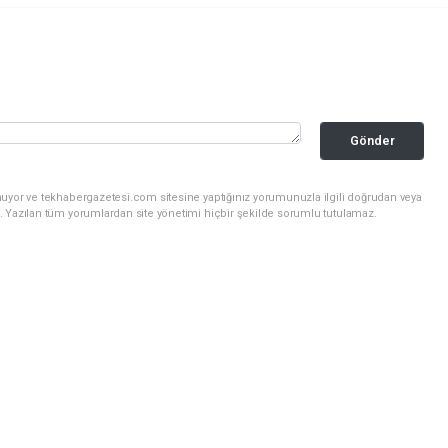
Gönder
nuyor ve tekhabergazetesi.com sitesine yaptığınız yorumunuzla ilgili doğrudan veya
. Yazılan tüm yorumlardan site yönetimi hiçbir şekilde sorumlu tutulamaz.