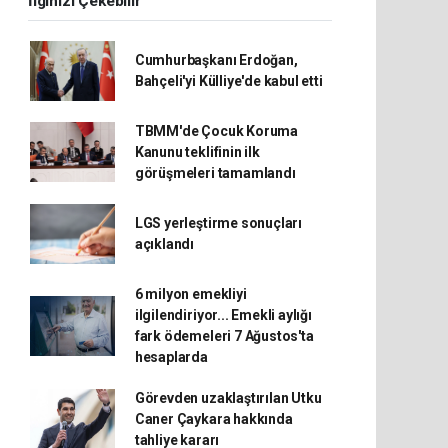
İlginizi Çekebilir
Cumhurbaşkanı Erdoğan,
Bahçeli'yi Külliye'de kabul etti
TBMM'de Çocuk Koruma
Kanunu teklifinin ilk
görüşmeleri tamamlandı
LGS yerleştirme sonuçları
açıklandı
6 milyon emekliyi
ilgilendiriyor... Emekli aylığı
fark ödemeleri 7 Ağustos'ta
hesaplarda
Görevden uzaklaştırılan Utku
Caner Çaykara hakkında
tahliye kararı