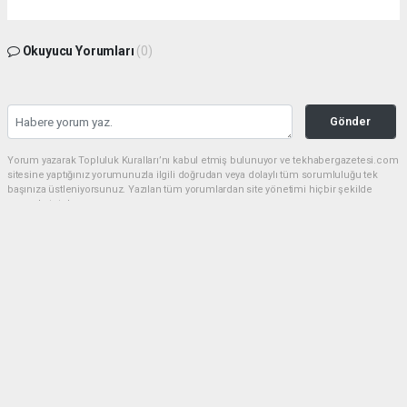
Okuyucu Yorumları
(0)
Gönder
Yorum yazarak Topluluk Kuralları’nı kabul etmiş bulunuyor ve tekhabergazetesi.com
sitesine yaptığınız yorumunuzla ilgili doğrudan veya dolaylı tüm sorumluluğu tek
başınıza üstleniyorsunuz. Yazılan tüm yorumlardan site yönetimi hiçbir şekilde
sorumlu tutulamaz.
Anasayfa
GÜNDEM
CHP'de kongre hazırlıkları
hızlandı... 8 ile daha yeni il başkanı
atandı
GÜNDEM