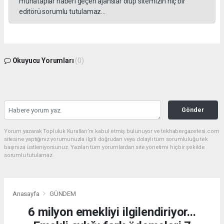
muhataplar haberi geçen ajanslar olup sitemizin hiç bir
editörü sorumlu tutulamaz...
Okuyucu Yorumları
(0)
Gönder
Yorum yazarak Topluluk Kuralları’nı kabul etmiş bulunuyor ve tekhabergazetesi.com
sitesine yaptığınız yorumunuzla ilgili doğrudan veya dolaylı tüm sorumluluğu tek
başınıza üstleniyorsunuz. Yazılan tüm yorumlardan site yönetimi hiçbir şekilde
sorumlu tutulamaz.
Anasayfa
GÜNDEM
6 milyon emekliyi ilgilendiriyor...