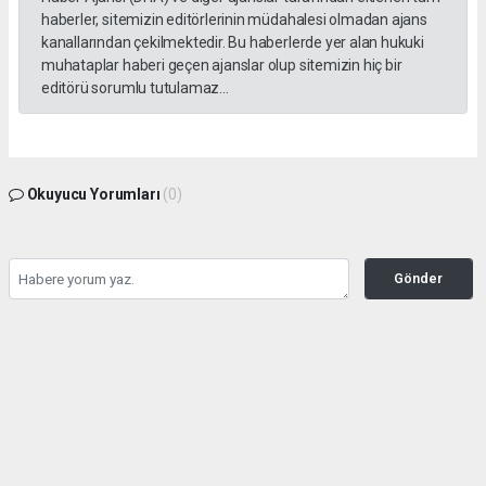
haberler, sitemizin editörlerinin müdahalesi olmadan ajans
kanallarından çekilmektedir. Bu haberlerde yer alan hukuki
muhataplar haberi geçen ajanslar olup sitemizin hiç bir
editörü sorumlu tutulamaz...
Okuyucu Yorumları
(0)
Gönder
Yorum yazarak Topluluk Kuralları’nı kabul etmiş bulunuyor ve tekhabergazetesi.com
sitesine yaptığınız yorumunuzla ilgili doğrudan veya dolaylı tüm sorumluluğu tek
başınıza üstleniyorsunuz. Yazılan tüm yorumlardan site yönetimi hiçbir şekilde
sorumlu tutulamaz.