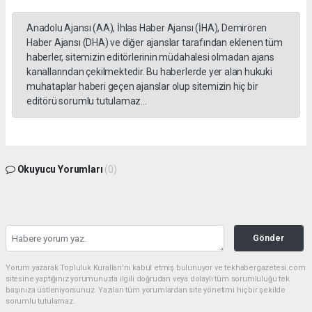
Anadolu Ajansı (AA), İhlas Haber Ajansı (İHA), Demirören
Haber Ajansı (DHA) ve diğer ajanslar tarafından eklenen tüm
haberler, sitemizin editörlerinin müdahalesi olmadan ajans
kanallarından çekilmektedir. Bu haberlerde yer alan hukuki
muhataplar haberi geçen ajanslar olup sitemizin hiç bir
editörü sorumlu tutulamaz...
Okuyucu Yorumları
(0)
Gönder
Yorum yazarak Topluluk Kuralları’nı kabul etmiş bulunuyor ve tekhabergazetesi.com
sitesine yaptığınız yorumunuzla ilgili doğrudan veya dolaylı tüm sorumluluğu tek
başınıza üstleniyorsunuz. Yazılan tüm yorumlardan site yönetimi hiçbir şekilde
sorumlu tutulamaz.