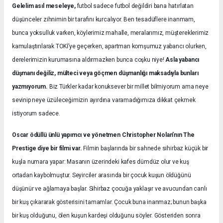
Gelelim asıl meseleye,
futbol sadece futbol değildiri bana hatırlatan
düşünceler zihnimin bir tarafını kurcalıyor. Ben tesadüflere inanmam,
bunca yoksulluk varken, köylerimiz mahalle, meralarımız, müştereklerimiz
kamulaştırılarak TOKİ’ye geçerken, apartman komşumuz yabancı olurken,
derelerimizin kurumasına aldırmazken bunca coşku niye!
Asla yabancı
düşmanı değiliz, mülteci veya göçmen düşmanlığı maksadıyla bunları
yazmıyorum.
Biz Türkler kadar konuksever bir millet bilmiyorum ama neye
sevinip neye üzüleceğimizin ayırdına varamadığımıza dikkat çekmek
istiyorum sadece.
Oscar ödüllü ünlü yapımcı ve yönetmen Christopher Nolan’nın The
Prestige diye bir filmi var.
Filmin başlarında bir sahnede sihirbaz küçük bir
kuşla numara yapar: Masanın üzerindeki kafes dümdüz olur ve kuş
ortadan kaybolmuştur. Seyirciler arasında bir çocuk kuşun öldüğünü
düşünür ve ağlamaya başlar. Sihirbaz çocuğa yaklaşır ve avucundan canlı
bir kuş çıkararak gösterisini tamamlar. Çocuk buna inanmaz; bunun başka
bir kuş olduğunu, ölen kuşun kardeşi olduğunu söyler. Gösteriden sonra