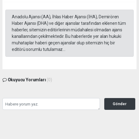
Anadolu Ajansı (AA), İhlas Haber Ajansı (İHA), Demirören
Haber Ajansı (DHA) ve diğer ajanslar tarafından eklenen tüm
haberler, sitemizin editörlerinin müdahalesi olmadan ajans
kanallarından çekilmektedir. Bu haberlerde yer alan hukuki
muhataplar haberi geçen ajanslar olup sitemizin hiç bir
editörü sorumlu tutulamaz...
Okuyucu Yorumları
(0)
Gönder
Yorum yazarak Topluluk Kuralları’nı kabul etmiş bulunuyor ve tekhabergazetesi.com
sitesine yaptığınız yorumunuzla ilgili doğrudan veya dolaylı tüm sorumluluğu tek
başınıza üstleniyorsunuz. Yazılan tüm yorumlardan site yönetimi hiçbir şekilde
sorumlu tutulamaz.