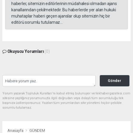
haberler, sitemizin editörlerinin müdahalesi olmadan ajans
kanallarından çekilmektedir. Bu haberlerde yer alan hukuki
muhataplar haberi geçen ajanslar olup sitemizin hiç bir
editörü sorumlu tutulamaz...
Okuyucu Yorumları
(0)
Gönder
Yorum yazarak Topluluk Kuralları’nı kabul etmiş bulunuyor ve tekhabergazetesi.com
sitesine yaptığınız yorumunuzla ilgili doğrudan veya dolaylı tüm sorumluluğu tek
başınıza üstleniyorsunuz. Yazılan tüm yorumlardan site yönetimi hiçbir şekilde
sorumlu tutulamaz.
Anasayfa
GÜNDEM