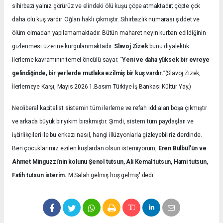
sihirbazı yalnız görürüz ve elindeki ölü kuşu çöpe atmaktadır; çöpte çok
daha ölü kuş vardır. Oğlan haklı çıkmıştır. Sihirbazlık numarası şiddet ve
ölüm olmadan yapılamamaktadır. Bütün maharet neyin kurban edildiğinin
gizlenmesi üzerine kurgulanmaktadır.
Slavoj Zizek
bunu diyalektik
ilerleme kavramının temel öncülü sayar. “
Yeni ve daha yüksek bir evreye
gelindiğinde, bir yerlerde mutlaka ezilmiş bir kuş vardır.
”(Slavoj Zizek,
İlerlemeye Karşı, Mayıs 2026 1.Basım Türkiye İş Bankası Kültür Yay.)
Neoliberal kapitalist sistemin tüm ilerleme ve refah iddiaları boşa çıkmıştır
ve arkada büyük bir yıkım bırakmıştır. Şimdi, sistem tüm paydaşları ve
işbirlikçileri ile bu enkazı nasıl, hangi illüzyonlarla gizleyebiliriz derdinde.
Ben çocuklarımız ezilen kuşlardan olsun istemiyorum,
Eren Bülbül’ün ve
Ahmet Minguzzi’nin kolunu Şenol tutsun, Ali Kemal tutsun, Hami tutsun,
Fatih tutsun isterim.
M.Salah gelmiş hoş gelmiş' dedi.