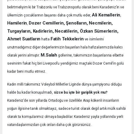
belirtmeliyim ki bir Trabzonlu ve Trabzonsporlu olarak beni Karadeniz’in ve
Ali Kemallerin
ülkemizin çocuklarının başarısı daha çok mutlu eder,
,
Hamilerin
Dozer Cemillerin, Şenolların, Necmilerin,
,
Turgayların, Kadirlerin, Necatilerin, Özkan Sümerlerin,
Ahmet Suatların
Fatih Tekkelerin
hatta
ve isimlerini
unutmadığımız diğer değerlerimizin başarıları hala hafızalarımızda kalıcı
M.Salah
olarak yerini almıştır.
gollerine, takımımızın başarılarına elbette
sevinirim fakat hiç biri Liverpool’u yendiğimiz maçtaki Dozer Cemil’in golü
kadar beni mutlu etmez.
Kadın milli takımımız Voleybol Milletler Liginde dünya şampiyonu olduğu
halde bu kadar konuşulmadı,
sizce bu işte bir gariplik yok mu?
Karadeniz’de son yıllarda Ortadoğu ve özellikle Arap kökenli insanların
yoğun ilgisine tanık olmaktayız, sadece turist olarak değil artık mülk sahibi
olarak ta komşularımız olmaya başladılar. Karadeniz yayla yollarında yerli
vatandaşlarımızdan çok onları daha çok görürsünüz.