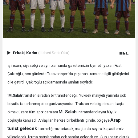
Erkek
|
Kadın
(Haberi Sesli Oku)
İş insanı, siyasetçi ve aynı zamanda gazetemizin kıymetli yazarı Fuat
Çakıroğlu, son günlerde Trabzonspor'da yaşanan transerle ilgili görüşlerini
dile getirdi. Çakıroğlu açıklamasında şunları söyledi:
'
M.Salah
transferi sıradan bir transfer değil. Yüksek maliyeti yanında çok
.
boyutlu tasarlanmış bir organizasyondur
Trabzon ve bölge insanı başta
M. Salah
olmak üzere tüm spor camiası
'ın transfer olayını büyük
Arap
coşkuyla karşıladı.
Anlaşılan herkes bir beklenti içinde, bölgeye
turist gelecek
, tanınırlığımız artacak, maçlarda seyirci kapasitemiz
yükselecek, forma satışlarından çok paralar gelecek ve.. Şunu peşin olarak