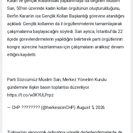
Kadın ve gençlik kollarındaki yapılanmaya da değinen Müslim
Sarı, 50'nin üzerinde kadın kolları örgütünün oluşturulduğunu,
Berfin Karan'ın ise Gençlik Kolları Başkanlığı görevine atandığını
açıkladı. Gençlik kollarının da il örgütlenmelerini tamamlayarak
çalışmalarına başlayacağını söyledi. Sarı ayrıca, İstanbul'da 22
ilçede görevlendirmelerin yapıldığını belirterek parti örgütlerinin
kongre sürecine hazırlanması için çalışmaların aralıksız devam
ettiğini kaydetti.
Parti Sözcümüz Müslim Sarı, Merkez Yönetim Kurulu
gündemine ilişkin basın toplantısı düzenliyor.
https://t.co/w3KYULPrpz
— CHP ???????? (@herkesicinCHP) August 5, 2026
Türkiye'nin ekonomik gidişatına yönelik değerlendirmelerde de