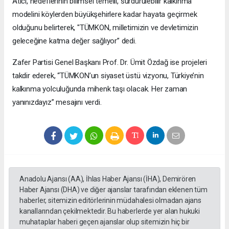
Atıcı, hedeflerinin bilimsel temelli, sürdürülebilir kalkınma
modelini köylerden büyükşehirlere kadar hayata geçirmek
olduğunu belirterek, "TÜMKON, milletimizin ve devletimizin
geleceğine katma değer sağlıyor” dedi.
Zafer Partisi Genel Başkanı Prof. Dr. Ümit Özdağ ise projeleri
takdir ederek, “TÜMKON’un siyaset üstü vizyonu, Türkiye’nin
kalkınma yolculuğunda mihenk taşı olacak. Her zaman
yanınızdayız” mesajını verdi.
Anadolu Ajansı (AA), İhlas Haber Ajansı (İHA), Demirören
Haber Ajansı (DHA) ve diğer ajanslar tarafından eklenen tüm
haberler, sitemizin editörlerinin müdahalesi olmadan ajans
kanallarından çekilmektedir. Bu haberlerde yer alan hukuki
muhataplar haberi geçen ajanslar olup sitemizin hiç bir