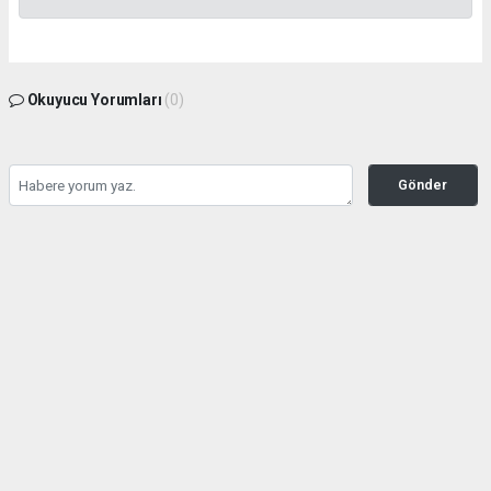
Okuyucu Yorumları
(0)
Gönder
Yorum yazarak Topluluk Kuralları’nı kabul etmiş bulunuyor ve tekhabergazetesi.com
sitesine yaptığınız yorumunuzla ilgili doğrudan veya dolaylı tüm sorumluluğu tek
başınıza üstleniyorsunuz. Yazılan tüm yorumlardan site yönetimi hiçbir şekilde
sorumlu tutulamaz.
haber paketi
haber scripti
haber yazılımı
Tüm hakları saklı tutulmaktadır.Copyright 2026©
Haber Yazılımı:
Web Aksiyon ®