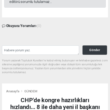
editörü sorumlu tutulamaz...
Okuyucu Yorumları
(0)
Gönder
Yorum yazarak Topluluk Kuralları’nı kabul etmiş bulunuyor ve tekhabergazetesi.com
sitesine yaptığınız yorumunuzla ilgili doğrudan veya dolaylı tüm sorumluluğu tek
başınıza üstleniyorsunuz. Yazılan tüm yorumlardan site yönetimi hiçbir şekilde
sorumlu tutulamaz.
Anasayfa
GÜNDEM
CHP'de kongre hazırlıkları
hızlandı... 8 ile daha yeni il başkanı