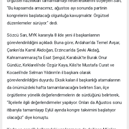
örgütsel hazırlıkları tamamlamayı hedeflediklerini söyleyen Sarı,
"Bu kapsamda amacımız, ağustos ayı sonunda partinin
kongrelerini başlatacağı olgunluğa kavuşmaktır. Örgütsel
düzenlemeler sürüyor." dedi.
Sözcü Sarı, MYK kararıyla 8 ilde yeni il başkanlarının
görevlendirildiğini açıkladı. Buna göre; Ardahan'da Temel Avşar,
Çankırı'da Kamil Akdoğan, Erzincan'da Şevki Akdağ,
Kahramanmaraş'ta Esat Şengül, Karabük'te Burak Onur
Gündüz, Kırklareli'nde Özgür Kaya, Kilis'te Mustafa Curat ve
Kocaeli'nde Selman Yıldırım'ın il başkanı olarak
görevlendirildiğini duyurdu. Eksik kalan il başkanlığı atamalarının
da önümüzdeki hafta tamamlanacağını belirten Sarı, ilçe
örgütlerine yönelik değerlendirmelerin de sürdüğünü belirterek,
"İlçelerle ilgili değerlendirmeler yapılıyor. Onları da Ağustos sonu
itibarıyla tamamlayıp Eylül ayında kongre takvimini başlatıyor
olacağız" diye konuştu.