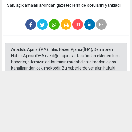
Sarı, açıklamaları ardından gazetecilerin de sorularını yanıtladı.
Anadolu Ajansı (AA), İhlas Haber Ajansı (İHA), Demirören
Haber Ajansı (DHA) ve diğer ajanslar tarafından eklenen tüm
haberler, sitemizin editörlerinin müdahalesi olmadan ajans
kanallarından çekilmektedir. Bu haberlerde yer alan hukuki
muhataplar haberi geçen ajanslar olup sitemizin hiç bir
editörü sorumlu tutulamaz...
Okuyucu Yorumları
(0)