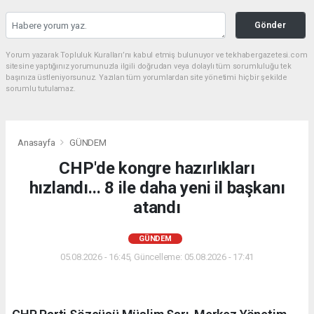
Gönder
Yorum yazarak Topluluk Kuralları’nı kabul etmiş bulunuyor ve tekhabergazetesi.com
sitesine yaptığınız yorumunuzla ilgili doğrudan veya dolaylı tüm sorumluluğu tek
başınıza üstleniyorsunuz. Yazılan tüm yorumlardan site yönetimi hiçbir şekilde
sorumlu tutulamaz.
Anasayfa
GÜNDEM
CHP'de kongre hazırlıkları
hızlandı... 8 ile daha yeni il başkanı
atandı
GÜNDEM
05.08.2026 - 16:45, Güncelleme: 05.08.2026 - 17:41