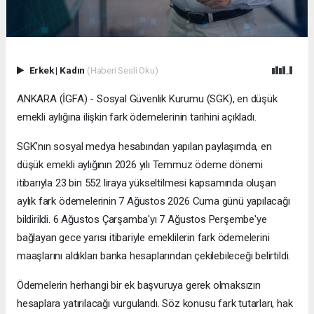
Erkek
|
Kadın
(Haberi Sesli Oku)
ANKARA (İGFA) - Sosyal Güvenlik Kurumu (SGK), en düşük
emekli aylığına ilişkin fark ödemelerinin tarihini açıkladı.
SGK'nın sosyal medya hesabından yapılan paylaşımda, en
düşük emekli aylığının 2026 yılı Temmuz ödeme dönemi
itibarıyla 23 bin 552 liraya yükseltilmesi kapsamında oluşan
aylık fark ödemelerinin 7 Ağustos 2026 Cuma günü yapılacağı
bildirildi. 6 Ağustos Çarşamba'yı 7 Ağustos Perşembe'ye
bağlayan gece yarısı itibariyle emeklilerin fark ödemelerini
maaşlarını aldıkları banka hesaplarından çekilebileceği belirtildi.
Ödemelerin herhangi bir ek başvuruya gerek olmaksızın
hesaplara yatırılacağı vurgulandı. Söz konusu fark tutarları, hak