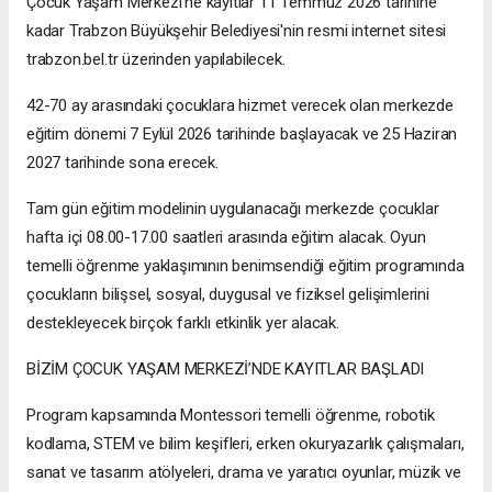
Çocuk Yaşam Merkezi'ne kayıtlar 11 Temmuz 2026 tarihine
kadar Trabzon Büyükşehir Belediyesi'nin resmi internet sitesi
trabzon.bel.tr üzerinden yapılabilecek.
42-70 ay arasındaki çocuklara hizmet verecek olan merkezde
eğitim dönemi 7 Eylül 2026 tarihinde başlayacak ve 25 Haziran
2027 tarihinde sona erecek.
Tam gün eğitim modelinin uygulanacağı merkezde çocuklar
hafta içi 08.00-17.00 saatleri arasında eğitim alacak. Oyun
temelli öğrenme yaklaşımının benimsendiği eğitim programında
çocukların bilişsel, sosyal, duygusal ve fiziksel gelişimlerini
destekleyecek birçok farklı etkinlik yer alacak.
BİZİM ÇOCUK YAŞAM MERKEZİ’NDE KAYITLAR BAŞLADI
Program kapsamında Montessori temelli öğrenme, robotik
kodlama, STEM ve bilim keşifleri, erken okuryazarlık çalışmaları,
sanat ve tasarım atölyeleri, drama ve yaratıcı oyunlar, müzik ve