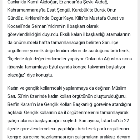
Çankırı'da Kamil Akdoğan, Erzincan'da Şevki Akdağ,
Kahramanmaraş'ta Esat Şengül, Karabük'te Burak Onur
Gündüz, Kırklareli'nde Özgür Kaya, Kilis'te Mustafa Curat ve
Kocaeli'nde Selman Yıldırım'ın il başkanı olarak
görevlendirildiğini duyurdu. Eksik kalan il başkanlığı atamalarının
da önümüzdeki hafta tamamlanacağını belirten Sarı, ilçe
örgütlerine yönelik değerlendirmelerin de sürdüğünü belirterek,
"İlçelerle ilgili değerlendirmeler yapılıyor. Onları da Ağustos sonu
itibarıyla tamamlayıp Eylül ayında kongre takvimini başlatıyor
olacağız" diye konuştu.
Kadın ve gençlik kollarındaki yapılanmaya da değinen Müslim
Sarı, 50'nin üzerinde kadın kolları örgütünün oluşturulduğunu,
Berfin Karan'ın ise Gençlik Kolları Başkanlığı görevine atandığını
açıkladı. Gençlik kollarının da il örgütlenmelerini tamamlayarak
çalışmalarına başlayacağını söyledi. Sarı ayrıca, İstanbul'da 22
ilçede görevlendirmelerin yapıldığını belirterek parti örgütlerinin
kongre sürecine hazırlanması için çalışmaların aralıksız devam