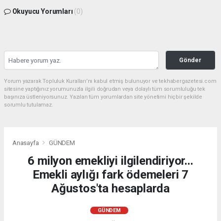
Okuyucu Yorumları
(0)
Gönder
Yorum yazarak Topluluk Kuralları’nı kabul etmiş bulunuyor ve tekhabergazetesi.com
sitesine yaptığınız yorumunuzla ilgili doğrudan veya dolaylı tüm sorumluluğu tek
başınıza üstleniyorsunuz. Yazılan tüm yorumlardan site yönetimi hiçbir şekilde
sorumlu tutulamaz.
Anasayfa
GÜNDEM
6 milyon emekliyi ilgilendiriyor...
Emekli aylığı fark ödemeleri 7
Ağustos'ta hesaplarda
GÜNDEM