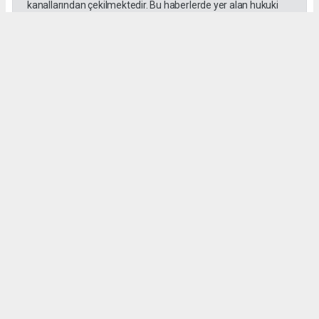
kanallarından çekilmektedir. Bu haberlerde yer alan hukuki
muhataplar haberi geçen ajanslar olup sitemizin hiç bir
editörü sorumlu tutulamaz...
Okuyucu Yorumları
(0)
Gönder
Yorum yazarak Topluluk Kuralları’nı kabul etmiş bulunuyor ve tekhabergazetesi.com
sitesine yaptığınız yorumunuzla ilgili doğrudan veya dolaylı tüm sorumluluğu tek
başınıza üstleniyorsunuz. Yazılan tüm yorumlardan site yönetimi hiçbir şekilde
sorumlu tutulamaz.
haber paketi
haber scripti
haber yazılımı