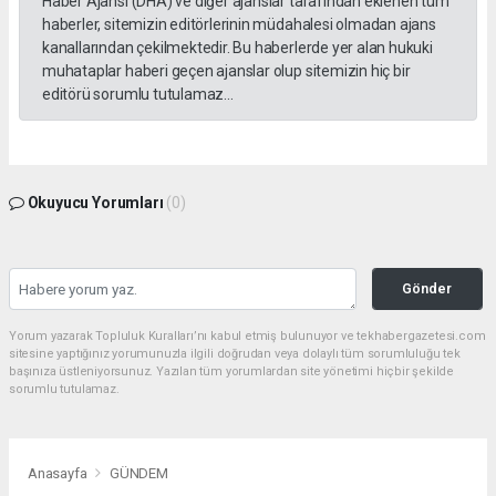
Haber Ajansı (DHA) ve diğer ajanslar tarafından eklenen tüm
haberler, sitemizin editörlerinin müdahalesi olmadan ajans
kanallarından çekilmektedir. Bu haberlerde yer alan hukuki
muhataplar haberi geçen ajanslar olup sitemizin hiç bir
editörü sorumlu tutulamaz...
Okuyucu Yorumları
(0)
Gönder
Yorum yazarak Topluluk Kuralları’nı kabul etmiş bulunuyor ve tekhabergazetesi.com
sitesine yaptığınız yorumunuzla ilgili doğrudan veya dolaylı tüm sorumluluğu tek
başınıza üstleniyorsunuz. Yazılan tüm yorumlardan site yönetimi hiçbir şekilde
sorumlu tutulamaz.
Anasayfa
GÜNDEM