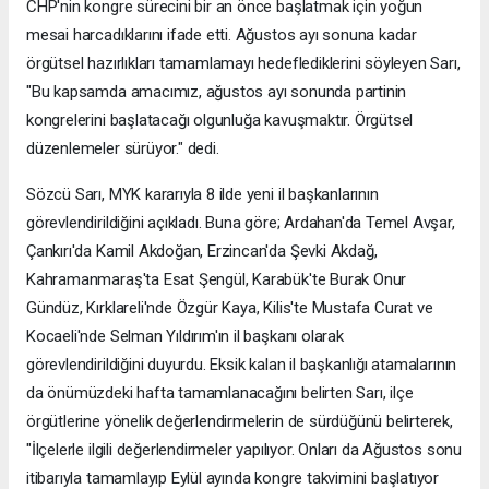
CHP'nin kongre sürecini bir an önce başlatmak için yoğun
mesai harcadıklarını ifade etti. Ağustos ayı sonuna kadar
örgütsel hazırlıkları tamamlamayı hedeflediklerini söyleyen Sarı,
"Bu kapsamda amacımız, ağustos ayı sonunda partinin
kongrelerini başlatacağı olgunluğa kavuşmaktır. Örgütsel
düzenlemeler sürüyor." dedi.
Sözcü Sarı, MYK kararıyla 8 ilde yeni il başkanlarının
görevlendirildiğini açıkladı. Buna göre; Ardahan'da Temel Avşar,
Çankırı'da Kamil Akdoğan, Erzincan'da Şevki Akdağ,
Kahramanmaraş'ta Esat Şengül, Karabük'te Burak Onur
Gündüz, Kırklareli'nde Özgür Kaya, Kilis'te Mustafa Curat ve
Kocaeli'nde Selman Yıldırım'ın il başkanı olarak
görevlendirildiğini duyurdu. Eksik kalan il başkanlığı atamalarının
da önümüzdeki hafta tamamlanacağını belirten Sarı, ilçe
örgütlerine yönelik değerlendirmelerin de sürdüğünü belirterek,
"İlçelerle ilgili değerlendirmeler yapılıyor. Onları da Ağustos sonu
itibarıyla tamamlayıp Eylül ayında kongre takvimini başlatıyor