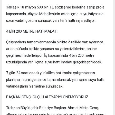
Yaklaşık 18 milyon 500 bin TL sözleşme bedeline sahip proje
kapsamında, Akyazı Mahallesi’nin artan içme suyu ihtiyacına
uzun vadeli çözüm sunacak yeni terfi hattı inşa ediliyor.
4 BİN 200 METRE HAT İMALATI
Çalışmaların tamamlanmasıyla birlikte özellikle yaz aylarında
artan nüfusla birlikte yaşanan su yetersizliklerinin önüne
geçilmesi hedefleniyor. İş kapsamında 4 bin 200 metre
uzunluğunda yeni içme suyu hattı imalatı gerçekleştirilecek.
7 gün 24 saat esaslı yürütülen hat imalat çalışmalarının
planlanan süre içerisinde tamamlanarak yeni içme suyu hattı
vatandaşların hizmetine sunulacak.
BAŞKAN GENÇ: GÜÇLÜ ALTYAPIYI ÖNEMSİYORUZ
Trabzon Büyükşehir Belediye Başkanı Ahmet Metin Genç,
altyapı yatırımlarının şehirlerin geleceği açısından büyük önem