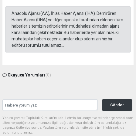
Anadolu Ajansı (AA), İhlas Haber Ajansı (İHA), Demirören
Haber Ajansı (DHA) ve diğer ajanslar tarafından eklenen tüm
haberler, sitemizin editörlerinin müdahalesi olmadan ajans
kanallarından çekilmektedir. Bu haberlerde yer alan hukuki
muhataplar haberi geçen ajanslar olup sitemizin hiç bir
editörü sorumlu tutulamaz...
Okuyucu Yorumları
(0)
Gönder
Yorum yazarak Topluluk Kuralları’nı kabul etmiş bulunuyor ve tekhabergazetesi.com
sitesine yaptığınız yorumunuzla ilgili doğrudan veya dolaylı tüm sorumluluğu tek
başınıza üstleniyorsunuz. Yazılan tüm yorumlardan site yönetimi hiçbir şekilde
sorumlu tutulamaz.