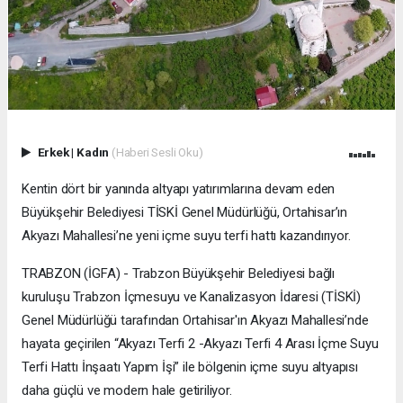
Erkek
|
Kadın
(Haberi Sesli Oku)
Kentin dört bir yanında altyapı yatırımlarına devam eden
Büyükşehir Belediyesi TİSKİ Genel Müdürlüğü, Ortahisar’ın
Akyazı Mahallesi’ne yeni içme suyu terfi hattı kazandırıyor.
TRABZON (İGFA) - Trabzon Büyükşehir Belediyesi bağlı
kuruluşu Trabzon İçmesuyu ve Kanalizasyon İdaresi (TİSKİ)
Genel Müdürlüğü tarafından Ortahisar'ın Akyazı Mahallesi’nde
hayata geçirilen “Akyazı Terfi 2 -Akyazı Terfi 4 Arası İçme Suyu
Terfi Hattı İnşaatı Yapım İşi” ile bölgenin içme suyu altyapısı
daha güçlü ve modern hale getiriliyor.