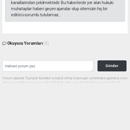
kanallarından çekilmektedir. Bu haberlerde yer alan hukuki
muhataplar haberi geçen ajanslar olup sitemizin hiç bir
editörü sorumlu tutulamaz...
Okuyucu Yorumları
(0)
Gönder
Yorum yazarak Topluluk Kuralları’nı kabul etmiş bulunuyor ve tekhabergazetesi.com
sitesine yaptığınız yorumunuzla ilgili doğrudan veya dolaylı tüm sorumluluğu tek
başınıza üstleniyorsunuz. Yazılan tüm yorumlardan site yönetimi hiçbir şekilde
sorumlu tutulamaz.
haber paketi
haber scripti
haber yazılımı