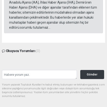
Anadolu Ajansı (AA), İhlas Haber Ajansı (İHA), Demirören
Haber Ajansı (DHA) ve diğer ajanslar tarafından eklenen tüm
haberler, sitemizin editörlerinin müdahalesi olmadan ajans
kanallarından çekilmektedir. Bu haberlerde yer alan hukuki
muhataplar haberi geçen ajanslar olup sitemizin hiç bir
editörü sorumlu tutulamaz...
Okuyucu Yorumları
(0)
Gönder
Yorum yazarak Topluluk Kuralları’nı kabul etmiş bulunuyor ve tekhabergazetesi.com
sitesine yaptığınız yorumunuzla ilgili doğrudan veya dolaylı tüm sorumluluğu tek
başınıza üstleniyorsunuz. Yazılan tüm yorumlardan site yönetimi hiçbir şekilde
sorumlu tutulamaz.