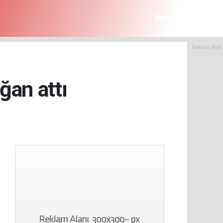
Menü
Reklam kod 
an attı