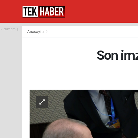
yüklenmemiş.
Anasayfa
Son im