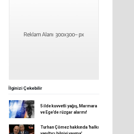
İlginizi Çekebilir
5 ilde kuvvetli yağış, Marmara
ve Ege’de rüzgar alarmı!
Turhan Çömez hakkında 'halkı
yanıltıcı bilgiyi yayma'