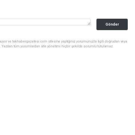
Gönder
nuyor ve tekhabergazetesi.com sitesine yaptığınız yorumunuzla ilgili doğrudan veya
. Yazılan tüm yorumlardan site yönetimi hiçbir şekilde sorumlu tutulamaz.