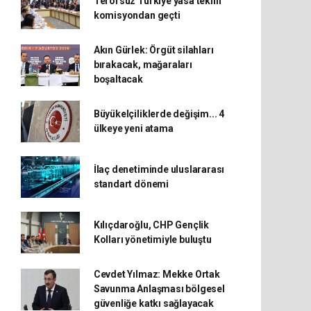
Terörsüz Türkiye yasa teklifi
komisyondan geçti
Akın Gürlek: Örgüt silahları
bırakacak, mağaraları
boşaltacak
Büyükelçiliklerde değişim... 4
ülkeye yeni atama
İlaç denetiminde uluslararası
standart dönemi
Kılıçdaroğlu, CHP Gençlik
Kolları yönetimiyle buluştu
Cevdet Yılmaz: Mekke Ortak
Savunma Anlaşması bölgesel
güvenliğe katkı sağlayacak