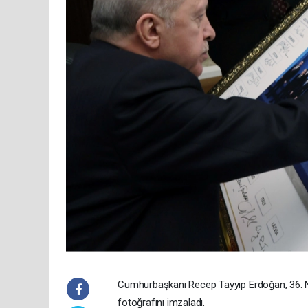
Cumhurbaşkanı Recep Tayyip Erdoğan, 36. N
fotoğrafını imzaladı.