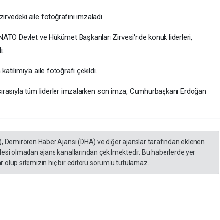
vedeki aile fotoğrafını imzaladı
ATO Devlet ve Hükümet Başkanları Zirvesi'nde konuk liderleri,
ı.
atılımıyla aile fotoğrafı çekildi.
, sırasıyla tüm liderler imzalarken son imza, Cumhurbaşkanı Erdoğan
), Demirören Haber Ajansı (DHA) ve diğer ajanslar tarafından eklenen
lesi olmadan ajans kanallarından çekilmektedir. Bu haberlerde yer
 olup sitemizin hiç bir editörü sorumlu tutulamaz...