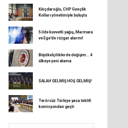
Kılıçdaroğlu, CHP Gençlik
Kolları yönetimiyle buluştu
5 ilde kuvvetli yağış, Marmara
ve Ege’de rüzgar alarmı!
Büyükelçiliklerde değişim... 4
ülkeye yeni atama
SALAH GELMİŞ HOŞ GELMİŞ!
Terörsüz Türkiye yasa teklifi
komisyondan geçti