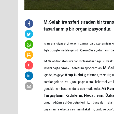
M.Salah transferi sıradan bir tran
tasarlanmış bir organizasyondur.
İş insanı, siyasetçi ve aynı zamanda gazetemizin k
ilgili görüşlerini dile getirdi. Çakıroğlu açıklamasınd
'
M.Salah
transferi sıradan bir transfer değil. Yükse
M. Sa
insanı başta olmak üzere tüm spor camiası
Arap turist gelecek
içinde, bölgeye
, tanınırlı
paralar gelecek ve.. Şunu peşin olarak belirtmeliyim
Ali Kem
çocuklarının başarısı daha çok mutlu eder,
Turgayların, Kadirlerin, Necatilerin, Öz
unutmadığımız diğer değerlerimizin başarıları hala haf
başarılarına elbette sevinirim fakat hiç biri Liverpo