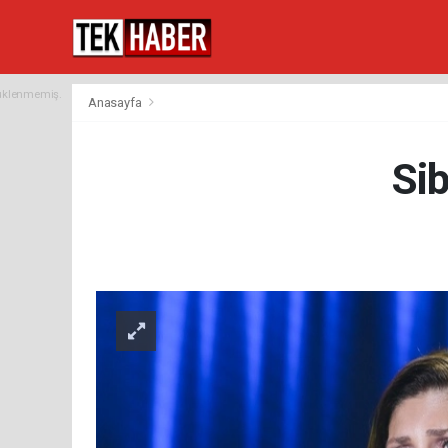
yüklenmemiş.
Anasayfa
Si