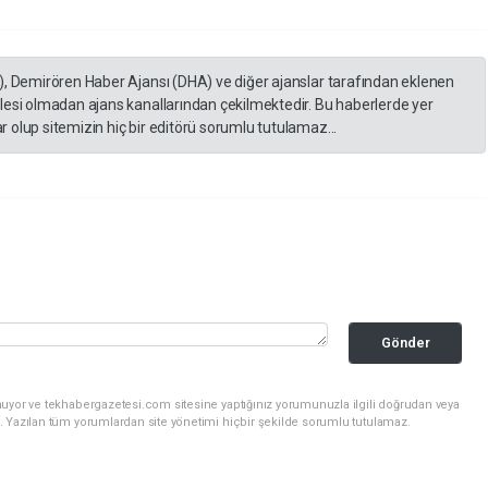
), Demirören Haber Ajansı (DHA) ve diğer ajanslar tarafından eklenen
lesi olmadan ajans kanallarından çekilmektedir. Bu haberlerde yer
 olup sitemizin hiç bir editörü sorumlu tutulamaz...
Gönder
nuyor ve tekhabergazetesi.com sitesine yaptığınız yorumunuzla ilgili doğrudan veya
. Yazılan tüm yorumlardan site yönetimi hiçbir şekilde sorumlu tutulamaz.