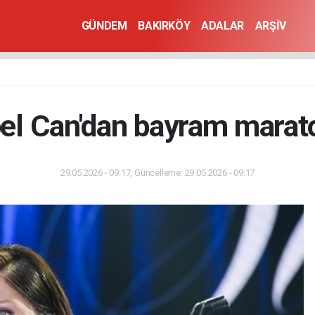
GÜNDEM
BAKIRKÖY
ADALAR
ARŞİV
bel Can'dan bayram marat
29.05.2026 - 09:17, Güncelleme: 29.05.2026 - 09:17