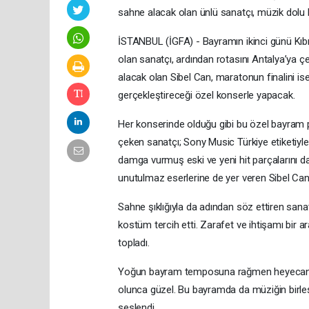
sahne alacak olan ünlü sanatçı, müzik dolu 
İSTANBUL (İGFA) - Bayramın ikinci günü Kıbr
olan sanatçı, ardından rotasını Antalya’ya
alacak olan Sibel Can, maratonun finalini 
gerçekleştireceği özel konserle yapacak.
Her konserinde olduğu gibi bu özel bayram p
çeken sanatçı; Sony Music Türkiye etiketiyle
damga vurmuş eski ve yeni hit parçalarını da
unutulmaz eserlerine de yer veren Sibel Can,
Sahne şıklığıyla da adından söz ettiren sanat
kostüm tercih etti. Zarafet ve ihtişamı bir a
topladı.
Yoğun bayram temposuna rağmen heyecanını 
olunca güzel. Bu bayramda da müziğin birleştir
seslendi.