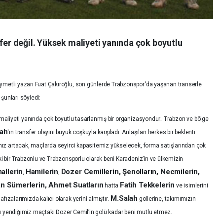
sfer değil. Yüksek maliyeti yanında çok boyutlu
ıymetli yazarı Fuat Çakıroğlu, son günlerde Trabzonspor'da yaşanan transerle
a şunları söyledi:
.
k maliyeti yanında çok boyutlu tasarlanmış bir organizasyondur
Trabzon ve bölge
lah
'ın transfer olayını büyük coşkuyla karşıladı.
Anlaşılan herkes bir beklenti
ğımız artacak, maçlarda seyirci kapasitemiz yükselecek, forma satışlarından çok
 ki bir Trabzonlu ve Trabzonsporlu olarak beni Karadeniz’in ve ülkemizin
allerin
Hamilerin
Dozer Cemillerin, Şenolların, Necmilerin,
,
,
kan Sümerlerin, Ahmet Suatların
Fatih Tekkelerin
hatta
ve isimlerini
M.Salah
ızalarımızda kalıcı olarak yerini almıştır.
gollerine, takımımızın
ol’u yendiğimiz maçtaki Dozer Cemil’in golü kadar beni mutlu etmez.