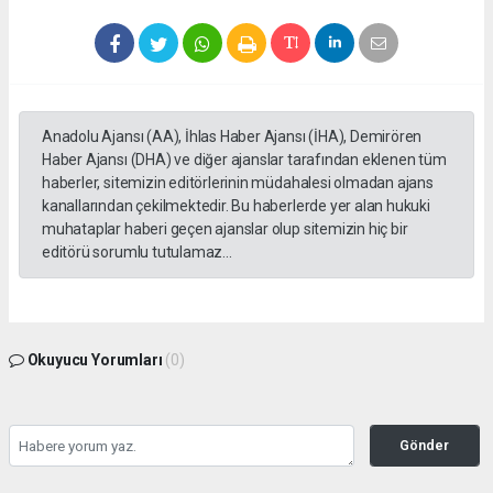
Anadolu Ajansı (AA), İhlas Haber Ajansı (İHA), Demirören
Haber Ajansı (DHA) ve diğer ajanslar tarafından eklenen tüm
haberler, sitemizin editörlerinin müdahalesi olmadan ajans
kanallarından çekilmektedir. Bu haberlerde yer alan hukuki
muhataplar haberi geçen ajanslar olup sitemizin hiç bir
editörü sorumlu tutulamaz...
Okuyucu Yorumları
(0)
Gönder
Yorum yazarak Topluluk Kuralları’nı kabul etmiş bulunuyor ve tekhabergazetesi.com