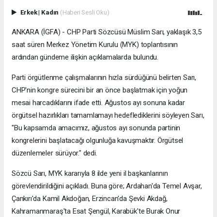
Erkek
|
Kadın
(Haberi Sesli Oku)
ANKARA (İGFA) - CHP Parti Sözcüsü Müslim Sarı, yaklaşık 3,5
saat süren Merkez Yönetim Kurulu (MYK) toplantısının
ardından gündeme ilişkin açıklamalarda bulundu.
Parti örgütlenme çalışmalarının hızla sürdüğünü belirten Sarı,
CHP'nin kongre sürecini bir an önce başlatmak için yoğun
mesai harcadıklarını ifade etti. Ağustos ayı sonuna kadar
örgütsel hazırlıkları tamamlamayı hedeflediklerini söyleyen Sarı,
"Bu kapsamda amacımız, ağustos ayı sonunda partinin
kongrelerini başlatacağı olgunluğa kavuşmaktır. Örgütsel
düzenlemeler sürüyor." dedi.
Sözcü Sarı, MYK kararıyla 8 ilde yeni il başkanlarının
görevlendirildiğini açıkladı. Buna göre; Ardahan'da Temel Avşar,
Çankırı'da Kamil Akdoğan, Erzincan'da Şevki Akdağ,
Kahramanmaraş'ta Esat Şengül, Karabük'te Burak Onur