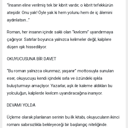
“İnsanın eline verilmiş tek bir kibrit vardır; o kibrit tefekkürün
ateşidir. Onu yak! Öyle yak ki hem yolunu hem de iç âlemini
aydınlatsın…”
Roman, her insanın içinde saklı olan “kıvılcımı” uyandırmaya
çağırıyor. Satırlar boyunca yalnızca kelimeler değil, kalplere
düşen ışık hissediliyor.
OKUYUCUSUNA BİR DAVET
“Bu roman yalnızca okunmaz; yaşanır” mottosuyla sunulan
eser, okuyucuyu kendi içindeki sırla ve özündeki ışıkla
buluşturmayı amaçlıyor. Yazarlar, aşk ile kaleme aldıkları bu
yolculuğun, kalplerde kıvılcım uyandıracağına inanıyor.
DEVAMI YOLDA
Üçleme olarak planlanan serinin bu ilk kitabı, okuyucuların ikinci
romanı sabırsızlıkla bekleyeceği bir başlangıç niteliğinde.