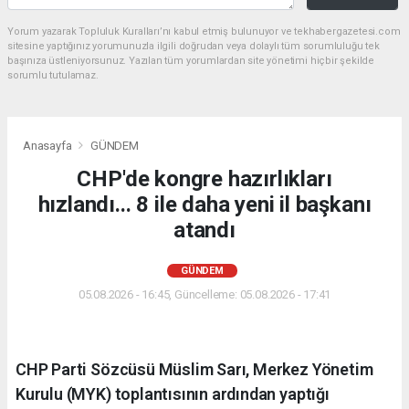
Yorum yazarak Topluluk Kuralları’nı kabul etmiş bulunuyor ve tekhabergazetesi.com
sitesine yaptığınız yorumunuzla ilgili doğrudan veya dolaylı tüm sorumluluğu tek
başınıza üstleniyorsunuz. Yazılan tüm yorumlardan site yönetimi hiçbir şekilde
sorumlu tutulamaz.
Anasayfa
GÜNDEM
CHP'de kongre hazırlıkları
hızlandı... 8 ile daha yeni il başkanı
atandı
GÜNDEM
05.08.2026 - 16:45, Güncelleme: 05.08.2026 - 17:41
CHP Parti Sözcüsü Müslim Sarı, Merkez Yönetim
Kurulu (MYK) toplantısının ardından yaptığı