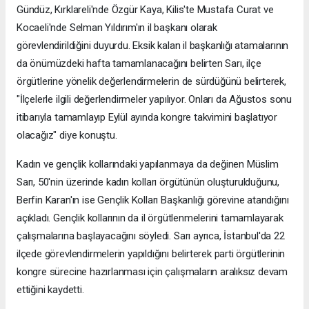
Gündüz, Kırklareli'nde Özgür Kaya, Kilis'te Mustafa Curat ve
Kocaeli'nde Selman Yıldırım'ın il başkanı olarak
görevlendirildiğini duyurdu. Eksik kalan il başkanlığı atamalarının
da önümüzdeki hafta tamamlanacağını belirten Sarı, ilçe
örgütlerine yönelik değerlendirmelerin de sürdüğünü belirterek,
"İlçelerle ilgili değerlendirmeler yapılıyor. Onları da Ağustos sonu
itibarıyla tamamlayıp Eylül ayında kongre takvimini başlatıyor
olacağız" diye konuştu.
Kadın ve gençlik kollarındaki yapılanmaya da değinen Müslim
Sarı, 50'nin üzerinde kadın kolları örgütünün oluşturulduğunu,
Berfin Karan'ın ise Gençlik Kolları Başkanlığı görevine atandığını
açıkladı. Gençlik kollarının da il örgütlenmelerini tamamlayarak
çalışmalarına başlayacağını söyledi. Sarı ayrıca, İstanbul'da 22
ilçede görevlendirmelerin yapıldığını belirterek parti örgütlerinin
kongre sürecine hazırlanması için çalışmaların aralıksız devam
ettiğini kaydetti.