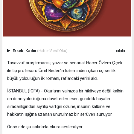
Erkek
|
Kadın
(Haberi Sesli Oku)
Tasavvuf araştırmacısı, yazar ve senarist Hacer Özlem Çiçek
ile tıp profesörü Ümit Beden’in kaleminden çıkan üç serilik
büyük yolculuğun ilk romanı, raflardaki yerini aldı.
İSTANBUL (İGFA) - Okurlarını yalnızca bir hikâyeye değil, kalbin
en derin yolculuğuna davet eden eser; gündelik hayatın
sıradanlığından sıyrılıp varlığın özüne, insanın kalbine ve
hakikatin ışığına uzanan unutulmaz bir serüven sunuyor.
Önsöz’de şu satırlarla okura sesleniliyor: