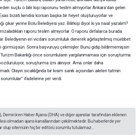
eceden suçlu o bilir kişi raporunu teslim almıyorlar Ankara'dan gelen
. Esas bizati kendisi korsan başka bir heyet oluşturuyorlar ve
ı çıkar yerine Bolu Belediyesi yaz. Bilirkişi diyor ki ya nasıl yazalım?
 imzaladıkları raporu teslim almıyorlar. O raporu defalarca burada
lar. Belediyenin eri vicdani sorumluluk denerek ağırlaştırılmış müebbet
leri görmüşsün. Sonra başvuruyu çekmişler. Bunu gidip bildirmemişsin
yor. Turizm Bakanlığı önce sorumluların yargılanmaması için soruşturma
 bozduruluyor, soruşturma izni alınıyor. Ama onlar daha
dı. Olayın sıcaklığında bir kısım sanık açısından aileleri tatmin
orumlular" ifadelerine yer verdi.
), Demirören Haber Ajansı (DHA) ve diğer ajanslar tarafından eklenen
lesi olmadan ajans kanallarından çekilmektedir. Bu haberlerde yer
 olup sitemizin hiç bir editörü sorumlu tutulamaz...