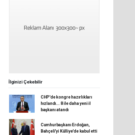
İlginizi Çekebilir
CHP'de kongre hazırlıkları
hızlandı... 8 ile daha yeni il
başkanı atandı
Cumhurbaşkanı Erdoğan,
Bahçeli'yi Külliye'de kabul etti