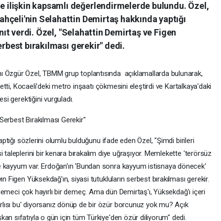
ilişkin kapsamlı değerlendirmelerde bulundu. Özel,
hçeli'nin Selahattin Demirtaş hakkında yaptığı
anıt verdi. Özel, "Selahattin Demirtaş ve Figen
erbest bırakılması gerekir" dedi.
ı Özgür Özel, TBMM grup toplantısında açıklamallarda bulunarak,
p etti, Kocaeli'deki metro inşaatı çökmesini eleştirdi ve Kartalkaya'daki
esi gerektiğini vurguladı.
Serbest Bırakılması Gerekir"
yaptığı sözlerini olumlu bulduğunu ifade eden Özel, "Şimdi birileri
 taleplerini bir kenara bırakalım diye uğraşıyor. Memlekette 'terörsüz
e kayyum var. Erdoğan'ın 'Bundan sonra kayyum istisnaya dönecek'
ın Figen Yüksekdağ'ın, siyasi tutukluların serbest bırakılması gerekir.
r' demeci çok hayırlı bir demeç. Ama dün Demirtaş'ı, Yüksekdağ'ı içeri
lısı bu' diyorsanız dönüp de bir özür borcunuz yok mu? Açık
an sıfatıyla o gün için tüm Türkiye'den özür diliyorum" dedi.