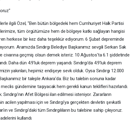
yoruz"
lerle ilgili Özel, "Ben bütün bölgedeki hem Cumhuriyet Halk Partisi
erimize, tüm örgütümüze hem de bölgeye katkı sağlayan hangisi
eren herkese bir kez daha teşekkür ediyorum. 6 Şubat depreminde
anıyorum. Aramızda Sındırgı Belediye Başkanımız sevgili Serkan Sak
ve civarına geçmiş olsun demek isteriz. 10 Ağustos'ta 6.1 şiddetinde
ı. Daha dün 4.9'luk deprem yaşandı. Sındırgı'da 4.9'luk deprem
mizin yakınları, hepimiz endişeye sevk olduk. Oysa Sındırgı 12.000
Başkanımız bir taleple Ankara'da. Biz bu talebin sonuna kadar
eclis gündemine taşıyacak hem gerekli kanun teklifleri hazırlandı.
Sındırgı'nın Afet Bölgesi ilan edilmesi isteniyor. Zararların
in acilen yapılması için ve Sındırgı'ya gerçekten devletin şevkatli
'ın ve Sındırgı'daki tüm Sındırgılıların bu talebine sahip çıkıyoruz.
delerini kullandı.