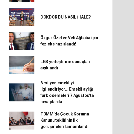
DOKDOR BU NASIL İHALE?
Özgür Özel ve Veli Ağbaba için
fezleke hazırlandı!
LGS yerleştirme sonuçları
açıklandı
6 milyon emekliyi
ilgilendiriyor... Emekli aylığı
fark ödemeleri 7 Ağustos'ta
hesaplarda
TBMM'de Çocuk Koruma
Kanunu teklifinin ilk
görüşmeleri tamamlandı