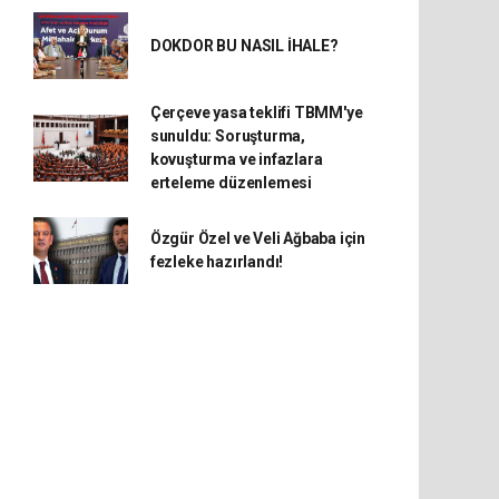
DOKDOR BU NASIL İHALE?
Çerçeve yasa teklifi TBMM'ye
sunuldu: Soruşturma,
kovuşturma ve infazlara
erteleme düzenlemesi
Özgür Özel ve Veli Ağbaba için
fezleke hazırlandı!