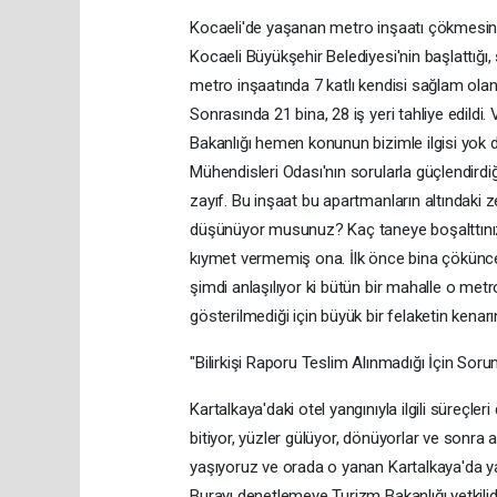
Kocaeli'de yaşanan metro inşaatı çökmesine 
Kocaeli Büyükşehir Belediyesi'nin başlattığı,
metro inşaatında 7 katlı kendisi sağlam olan b
Sonrasında 21 bina, 28 iş yeri tahliye edildi.
Bakanlığı hemen konunun bizimle ilgisi yok
Mühendisleri Odası'nın sorularla güçlendirdi
zayıf. Bu inşaat bu apartmanların altındaki z
düşünüyor musunuz? Kaç taneye boşalttı
kıymet vermemiş ona. İlk önce bina çökünce 
şimdi anlaşılıyor ki bütün bir mahalle o metr
gösterilmediği için büyük bir felaketin kena
"Bilirkişi Raporu Teslim Alınmadığı İçin So
Kartalkaya'daki otel yangınıyla ilgili süreçler
bitiyor, yüzler gülüyor, dönüyorlar ve sonra a
yaşıyoruz ve orada o yanan Kartalkaya'da yana
Burayı denetlemeye Turizm Bakanlığı yetkilid