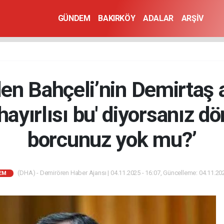
GÜNDEM
BAKIRKÖY
ADALAR
ARŞİV
en Bahçeli’nin Demirtaş
hayırlısı bu' diyorsanız d
borcunuz yok mu?’
(DHA) - Demirören Haber Ajansı | 04.11.2025 - 16:07, Güncelleme: 04.11.202
EM