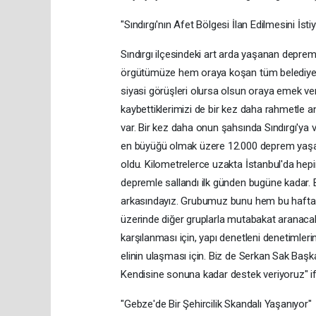
"Sındırgı'nın Afet Bölgesi İlan Edilmesini İsti
Sındırgı ilçesindeki art arda yaşanan deprem
örgütümüze hem oraya koşan tüm belediyel
siyasi görüşleri olursa olsun oraya emek v
kaybettiklerimizi de bir kez daha rahmetle 
var. Bir kez daha onun şahsında Sındırgı'ya 
en büyüğü olmak üzere 12.000 deprem yaşand
oldu. Kilometrelerce uzakta İstanbul'da hepi
depremle sallandı ilk günden bugüne kadar. 
arkasındayız. Grubumuz bunu hem bu hafta m
üzerinde diğer gruplarla mutabakat aranacak. 
karşılanması için, yapı denetleni denetimlerin
elinin ulaşması için. Biz de Serkan Sak Başkan
Kendisine sonuna kadar destek veriyoruz" ifa
"Gebze'de Bir Şehircilik Skandalı Yaşanıyor"