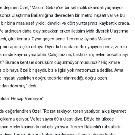
değinen Özel, "Malum Gebze'de bir şehircilik skandalı yaşanıyor.
 sonra Ulaştırma Bakanlığı'na devredilen bir metro inşaatı var ve bu
ir bina maalesef yıkıldı, devrildi ve dört yurttaşımızı kaybettik orada.
 Ve ardından daha olay sıcakken erken iletişim iyidir diyerek Ulaştırma
 dedi, çıktı kenara. Oysa geçen sene Temmuz ayında Makine
ği bir raporu çıktı ortaya. Diyor ki burada metro yapıyorsunuz, zemin
eminde kayma yaratabilir. Çalıştınız mı, baktınız mı, evleri boşaltmayı
nız? Burada kentsel dönüşüm düşünmüyor musunuz? Hiç kimse
o binaya özel bir şeydir, bizle ilgisi yok metromuzla dediler. Ama
o inşaatı yapılırken doğru tedbirler alınmadığı, doğru özen
rından dönmüş" dedi.
rumlular Hesap Vermiyor"
i de değerlendiren Özel, "Rozet takılıyor, tören yapılıyor, alkış kıyamet
çıklama geliyor. Vefat sayısı 60'a ulaştı diye. Böyle bir ülkede
n otelin kapısında nal gibi yazıyor. Turizm Bakanlığı ruhsatlıdır.
ir diye. Turizm Bakanı, bakan yardımcısı, altındaki dünya kadar