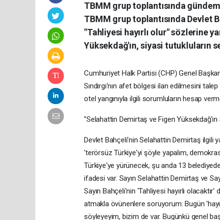
TBMM grup toplantısında gündeme 
TBMM grup toplantısında Devlet Ba
"Tahliyesi hayırlı olur" sözlerine y
Yüksekdağ'ın, siyasi tutukluların s
Cumhuriyet Halk Partisi (CHP) Genel Başkan
Sındırgı'nın afet bölgesi ilan edilmesini tale
otel yangınıyla ilgili sorumluların hesap verm
"Selahattin Demirtaş ve Figen Yüksekdağ'ın 
Devlet Bahçeli'nin Selahattin Demirtaş ilgili 
'terörsüz Türkiye'yi şöyle yapalım, demokrasi
Türkiye'ye yürünecek, şu anda 13 belediyed
ifadesi var. Sayın Selahattin Demirtaş ve Say
Sayın Bahçeli'nin 'Tahliyesi hayırlı olacaktı
atmakla övünenlere soruyorum: Bugün 'hayır
söyleyeyim, bizim de var. Bugünkü genel başk