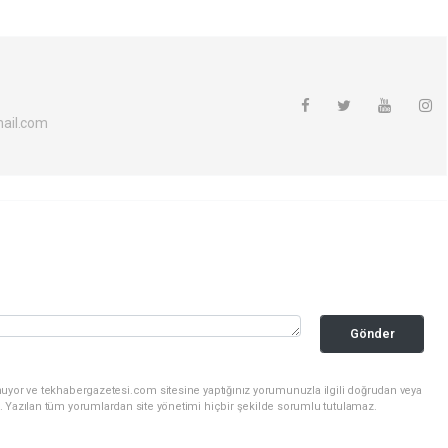
ail.com
Gönder
nuyor ve tekhabergazetesi.com sitesine yaptığınız yorumunuzla ilgili doğrudan veya
. Yazılan tüm yorumlardan site yönetimi hiçbir şekilde sorumlu tutulamaz.