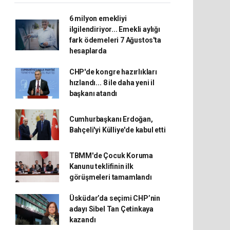
6 milyon emekliyi
ilgilendiriyor... Emekli aylığı
fark ödemeleri 7 Ağustos'ta
hesaplarda
CHP'de kongre hazırlıkları
hızlandı... 8 ile daha yeni il
başkanı atandı
Cumhurbaşkanı Erdoğan,
Bahçeli'yi Külliye'de kabul etti
TBMM'de Çocuk Koruma
Kanunu teklifinin ilk
görüşmeleri tamamlandı
Üsküdar’da seçimi CHP’nin
adayı Sibel Tan Çetinkaya
kazandı