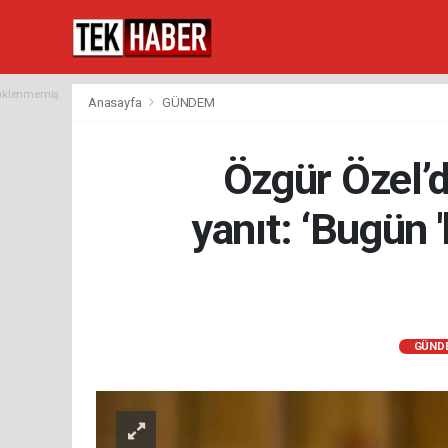
yüklenmemiş.
Anasayfa
GÜNDEM
Özgür Özel’d
yanıt: ‘Bugün '
GÜND