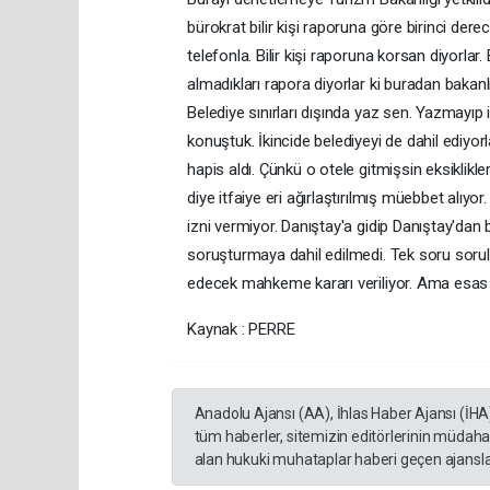
bürokrat bilir kişi raporuna göre birinci der
telefonla. Bilir kişi raporuna korsan diyorlar
almadıkları rapora diyorlar ki buradan bakanlığ
Belediye sınırları dışında yaz sen. Yazmayıp
konuştuk. İkincide belediyeyi de dahil ediyor
hapis aldı. Çünkü o otele gitmişsin eksiklik
diye itfaiye eri ağırlaştırılmış müebbet alı
izni vermiyor. Danıştay'a gidip Danıştay'dan
soruşturmaya dahil edilmedi. Tek soru sorulma
edecek mahkeme kararı veriliyor. Ama esas s
Kaynak : PERRE
Anadolu Ajansı (AA), İhlas Haber Ajansı (İHA
tüm haberler, sitemizin editörlerinin müdaha
alan hukuki muhataplar haberi geçen ajanslar