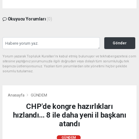
Okuyucu Yorumları
(0)
Gönder
Yorum yazarak Topluluk Kuralları’nı kabul etmiş bulunuyor ve tekhabergazetesi.com
sitesine yaptığınız yorumunuzla ilgili doğrudan veya dolaylı tüm sorumluluğu tek
başınıza üstleniyorsunuz. Yazılan tüm yorumlardan site yönetimi hiçbir şekilde
sorumlu tutulamaz.
Anasayfa
GÜNDEM
CHP'de kongre hazırlıkları
hızlandı... 8 ile daha yeni il başkanı
atandı
GÜNDEM