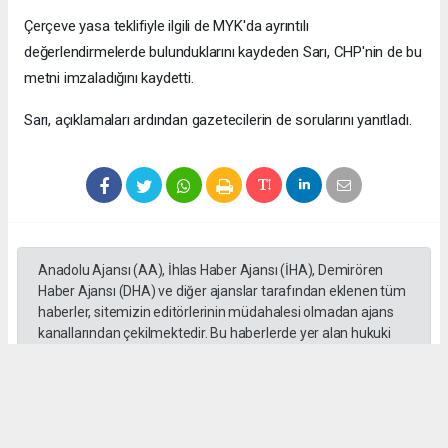
Çerçeve yasa teklifiyle ilgili de MYK'da ayrıntılı
değerlendirmelerde bulunduklarını kaydeden Sarı, CHP'nin de bu
metni imzaladığını kaydetti.
Sarı, açıklamaları ardından gazetecilerin de sorularını yanıtladı.
Anadolu Ajansı (AA), İhlas Haber Ajansı (İHA), Demirören
Haber Ajansı (DHA) ve diğer ajanslar tarafından eklenen tüm
haberler, sitemizin editörlerinin müdahalesi olmadan ajans
kanallarından çekilmektedir. Bu haberlerde yer alan hukuki
muhataplar haberi geçen ajanslar olup sitemizin hiç bir
editörü sorumlu tutulamaz...