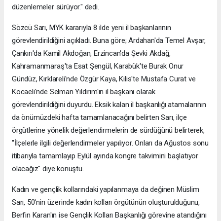
düzenlemeler sürüyor." dedi.
Sözcü Sarı, MYK kararıyla 8 ilde yeni il başkanlarının
görevlendirildiğini açıkladı. Buna göre; Ardahan'da Temel Avşar,
Çankırı'da Kamil Akdoğan, Erzincan'da Şevki Akdağ,
Kahramanmaraş'ta Esat Şengül, Karabük'te Burak Onur
Gündüz, Kırklareli'nde Özgür Kaya, Kilis'te Mustafa Curat ve
Kocaeli'nde Selman Yıldırım'ın il başkanı olarak
görevlendirildiğini duyurdu. Eksik kalan il başkanlığı atamalarının
da önümüzdeki hafta tamamlanacağını belirten Sarı, ilçe
örgütlerine yönelik değerlendirmelerin de sürdüğünü belirterek,
"İlçelerle ilgili değerlendirmeler yapılıyor. Onları da Ağustos sonu
itibarıyla tamamlayıp Eylül ayında kongre takvimini başlatıyor
olacağız" diye konuştu.
Kadın ve gençlik kollarındaki yapılanmaya da değinen Müslim
Sarı, 50'nin üzerinde kadın kolları örgütünün oluşturulduğunu,
Berfin Karan'ın ise Gençlik Kolları Başkanlığı görevine atandığını