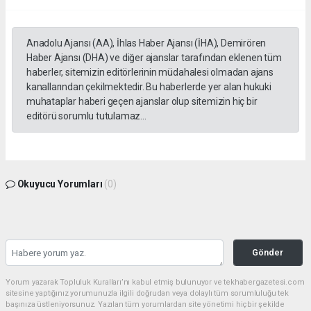
Anadolu Ajansı (AA), İhlas Haber Ajansı (İHA), Demirören
Haber Ajansı (DHA) ve diğer ajanslar tarafından eklenen tüm
haberler, sitemizin editörlerinin müdahalesi olmadan ajans
kanallarından çekilmektedir. Bu haberlerde yer alan hukuki
muhataplar haberi geçen ajanslar olup sitemizin hiç bir
editörü sorumlu tutulamaz...
Okuyucu Yorumları
(0)
Gönder
Yorum yazarak Topluluk Kuralları’nı kabul etmiş bulunuyor ve tekhabergazetesi.com
sitesine yaptığınız yorumunuzla ilgili doğrudan veya dolaylı tüm sorumluluğu tek
başınıza üstleniyorsunuz. Yazılan tüm yorumlardan site yönetimi hiçbir şekilde