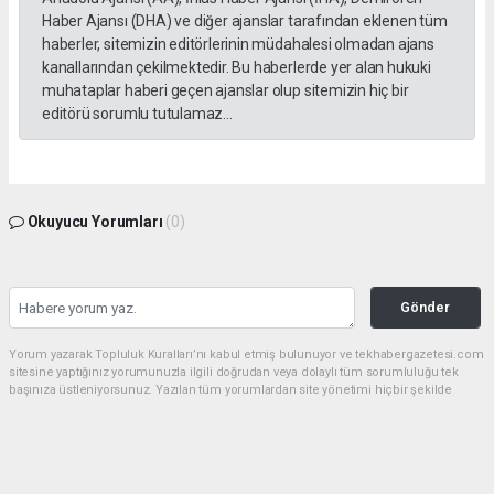
Haber Ajansı (DHA) ve diğer ajanslar tarafından eklenen tüm
haberler, sitemizin editörlerinin müdahalesi olmadan ajans
kanallarından çekilmektedir. Bu haberlerde yer alan hukuki
muhataplar haberi geçen ajanslar olup sitemizin hiç bir
editörü sorumlu tutulamaz...
Okuyucu Yorumları
(0)
Gönder
Yorum yazarak Topluluk Kuralları’nı kabul etmiş bulunuyor ve tekhabergazetesi.com
sitesine yaptığınız yorumunuzla ilgili doğrudan veya dolaylı tüm sorumluluğu tek
başınıza üstleniyorsunuz. Yazılan tüm yorumlardan site yönetimi hiçbir şekilde
sorumlu tutulamaz.
Anasayfa
GÜNDEM