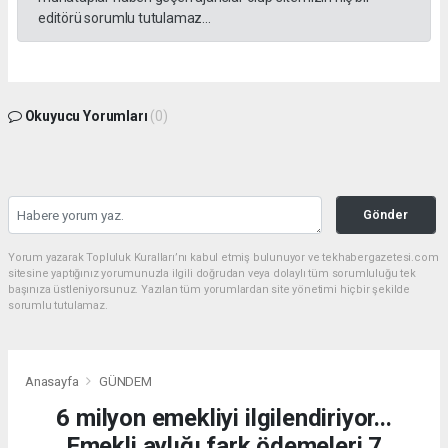
editörü sorumlu tutulamaz...
Okuyucu Yorumları
(0)
Gönder
Yorum yazarak Topluluk Kuralları’nı kabul etmiş bulunuyor ve tekhabergazetesi.com
sitesine yaptığınız yorumunuzla ilgili doğrudan veya dolaylı tüm sorumluluğu tek
başınıza üstleniyorsunuz. Yazılan tüm yorumlardan site yönetimi hiçbir şekilde
sorumlu tutulamaz.
Anasayfa
GÜNDEM
6 milyon emekliyi ilgilendiriyor...
Emekli aylığı fark ödemeleri 7