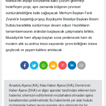
Manisa’nın altyapı sorunlarına kalıcı çözüm getirmeyi
hedefleyen proje, aynı zamanda bölgenin çevresel
sürdürülebilirliğine katkı sağlayacak. Merhum Başkan Ferdi
Zeyrek’in başlattığı projeyi, Büyükşehir Belediye Başkanı Besim
Dutlulu kararlılıkla sürdürmeye devam ediyor. Hazırlıkların
tamamlanmasının ardından başlayacak çalışmalarla birlikte,
Muradiye’de hem altyapı baştan sona yenilenecek hem de
modern atık su arıtma tesisi sayesinde çevre kirliliğinin önüne
geçilecek ve yaşam kalitesi artırılacak.
Anadolu Ajansı (AA), İhlas Haber Ajansı (İHA), Demirören
Haber Ajansı (DHA) ve diğer ajanslar tarafından eklenen tüm
haberler, sitemizin editörlerinin müdahalesi olmadan ajans
kanallarından çekilmektedir. Bu haberlerde yer alan hukuki
muhataplar haberi geçen ajanslar olup sitemizin hiç bir