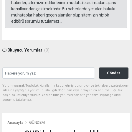
haberler, sitemizin editörlerinin müdahalesi olmadan ajans
kanallarından çekilmektedir. Bu haberlerde yer alan hukuki
muhataplar haberi geçen ajanslar olup sitemizin hiç bir
editörü sorumlu tutulamaz...
Okuyucu Yorumları
(0)
Gönder
Yorum yazarak Topluluk Kuralları’nı kabul etmiş bulunuyor ve tekhabergazetesi.com
sitesine yaptığınız yorumunuzla ilgili doğrudan veya dolaylı tüm sorumluluğu tek
başınıza üstleniyorsunuz. Yazılan tüm yorumlardan site yönetimi hiçbir şekilde
sorumlu tutulamaz.
Anasayfa
GÜNDEM