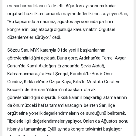
mesai harcadıklarını ifade etti. Ağustos ayı sonuna kadar
örgütsel hazırlıkları tamamlamayı hedeflediklerini söyleyen Sarı,
"Bu kapsamda amacımız, ağustos ayı sonunda partinin
kongrelerini başlatacağı olgunluğa kavuşmaktır. Örgütsel
düzenlemeler sürüyor." dedi.
Sözcü Sarı, MYK kararıyla 8 ilde yeni il başkanlarının
görevlendirildiğini açıkladı. Buna göre; Ardahan'da Temel Avşar,
Çankırı'da Kamil Akdoğan, Erzincan'da Şevki Akdağ,
Kahramanmaraş'ta Esat Şengül, Karabük'te Burak Onur
Gündüz, Kırklareli'nde Özgür Kaya, Kilis'te Mustafa Curat ve
Kocaeli'nde Selman Yıldırım'ın il başkanı olarak
görevlendirildiğini duyurdu. Eksik kalan il başkanlığı atamalarının
da önümüzdeki hafta tamamlanacağını belirten Sarı, ilçe
örgütlerine yönelik değerlendirmelerin de sürdüğünü belirterek,
"İlçelerle ilgili değerlendirmeler yapılıyor. Onları da Ağustos sonu
itibarıyla tamamlayıp Eylül ayında kongre takvimini başlatıyor