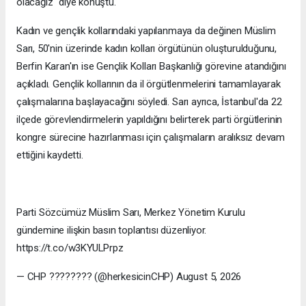
olacağız" diye konuştu.
Kadın ve gençlik kollarındaki yapılanmaya da değinen Müslim
Sarı, 50'nin üzerinde kadın kolları örgütünün oluşturulduğunu,
Berfin Karan'ın ise Gençlik Kolları Başkanlığı görevine atandığını
açıkladı. Gençlik kollarının da il örgütlenmelerini tamamlayarak
çalışmalarına başlayacağını söyledi. Sarı ayrıca, İstanbul'da 22
ilçede görevlendirmelerin yapıldığını belirterek parti örgütlerinin
kongre sürecine hazırlanması için çalışmaların aralıksız devam
ettiğini kaydetti.
Parti Sözcümüz Müslim Sarı, Merkez Yönetim Kurulu
gündemine ilişkin basın toplantısı düzenliyor.
https://t.co/w3KYULPrpz
— CHP ???????? (@herkesicinCHP) August 5, 2026