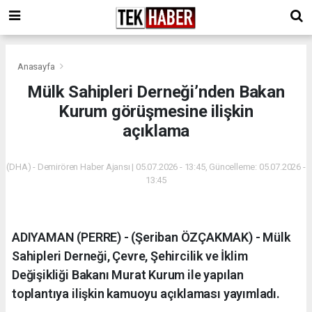
Anasayfa
Mülk Sahipleri Derneği’nden Bakan
Kurum görüşmesine ilişkin
açıklama
(DHA) - Demirören Haber Ajansı | 05.07.2026 - 13:45, Güncelleme: 05.07.2026 -
13:45
ADIYAMAN (PERRE) - (Şeriban ÖZÇAKMAK) - Mülk
Sahipleri Derneği, Çevre, Şehircilik ve İklim
Değişikliği Bakanı Murat Kurum ile yapılan
toplantıya ilişkin kamuoyu açıklaması yayımladı.