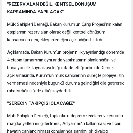
"REZERV ALAN DEĞİL, KENTSEL DÖNÜŞÜM
KAPSAMINDA YAPILACAK"
Mülk Sahipleri Derneği, Bakan Kurum'un Çarşı Projesi'nin kalan
etaplarının rezerv alan olarak değil, kentsel dönüşüm
kapsamında gerçekleştirileceğini açıkladığını bildirdi.
Açıklamada, Bakan Kurum'un projenin ilk yayınlandığı dönemde
4 etabın tamamının aynı anda yapılmasının planlandığını ve
buna yönelik kaynak ayrıldığını ifade ettiği belirtildi. Dernek
açıklamasında, Kurum'un mülk sahiplerinin süreçte projeye izin
vermemesi nedeniyle bugünkü duruma gelindiğini dile getirerek
rahatsızlığını ifade ettiği kaydedildi.
"SÜRECİN TAKİPÇİSİ OLACAĞIZ"
Mülk Sahipleri Derneği, toplantının depremzedelerin ve esnafın
mağduriyetlerinin giderilmesi, Adıyaman'ın kalkınması ve ticari
hayatın canlandırılması konularında samimi bir diyalog