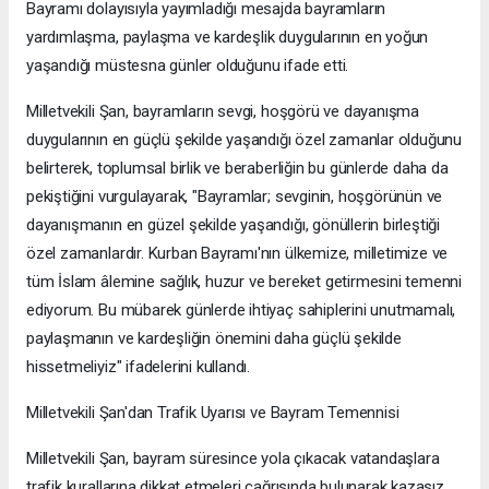
Bayramı dolayısıyla yayımladığı mesajda bayramların
yardımlaşma, paylaşma ve kardeşlik duygularının en yoğun
yaşandığı müstesna günler olduğunu ifade etti.
Milletvekili Şan, bayramların sevgi, hoşgörü ve dayanışma
duygularının en güçlü şekilde yaşandığı özel zamanlar olduğunu
belirterek, toplumsal birlik ve beraberliğin bu günlerde daha da
pekiştiğini vurgulayarak, "Bayramlar; sevginin, hoşgörünün ve
dayanışmanın en güzel şekilde yaşandığı, gönüllerin birleştiği
özel zamanlardır. Kurban Bayramı'nın ülkemize, milletimize ve
tüm İslam âlemine sağlık, huzur ve bereket getirmesini temenni
ediyorum. Bu mübarek günlerde ihtiyaç sahiplerini unutmamalı,
paylaşmanın ve kardeşliğin önemini daha güçlü şekilde
hissetmeliyiz" ifadelerini kullandı.
Milletvekili Şan'dan Trafik Uyarısı ve Bayram Temennisi
Milletvekili Şan, bayram süresince yola çıkacak vatandaşlara
trafik kurallarına dikkat etmeleri çağrısında bulunarak kazasız