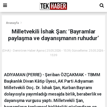
Anasayfa
Milletvekili İshak Şan: ‘Bayramlar
paylaşma ve dayanışmanın ruhudur’
(DHA) - Demirören Haber Ajansı | 25.05.2026 - 15:39, Güncelleme: 25.05.2026 -
15:39
ADIYAMAN (PERRE) - Şeriban ÖZÇAKMAK - TBMM
Başkanlık Divan Kâtip Üyesi, AK Parti Adıyaman
Milletvekili Doç. Dr. İshak Şan, Kurban Bayramı
dolayısıyla yayımladığı mesajda birlik, beraberlik ve
dayanışma vurgusu yaptı. Milletvekili Şan,
bayramların toplumsal birlikteliği güçlendiren en