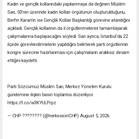
Kadın ve gençlik kollarındaki yapılanmaya da değinen Müslim
Sarı, 50'nin üzerinde kadın kolları örgütünün oluşturulduğunu,
Berfin Karan'ın ise Gençlik Kolları Başkanlığı görevine atandığını
açıkladı. Gençlik kollarının da il örgütlenmelerini tamamlayarak
çalışmalarına başlayacağını söyledi. Sarı ayrıca, İstanbul'da 22
ilçede görevlendirmelerin yapıldığını belirterek parti örgütlerinin
kongre sürecine hazırlanması için çalışmaların aralıksız devam
ettiğini kaydetti.
Parti Sözcümüz Müslim Sarı, Merkez Yönetim Kurulu
gündemine ilişkin basın toplantısı düzenliyor.
https://t.co/w3KYULPrpz
— CHP ???????? (@herkesicinCHP) August 5, 2026