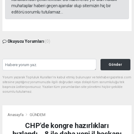
muhataplar haberi geçen ajanslar olup sitemizin hiç bir
editörü sorumlu tutulamaz...
Okuyucu Yorumları
(0)
Gönder
Yorum yazarak Topluluk Kuralları’nı kabul etmiş bulunuyor ve tekhabergazetesi.com
sitesine yaptığınız yorumunuzla ilgili doğrudan veya dolaylı tüm sorumluluğu tek
başınıza üstleniyorsunuz. Yazılan tüm yorumlardan site yönetimi hiçbir şekilde
sorumlu tutulamaz.
Anasayfa
GÜNDEM
CHP'de kongre hazırlıkları
hızlandı... 8 ile daha yeni il başkanı