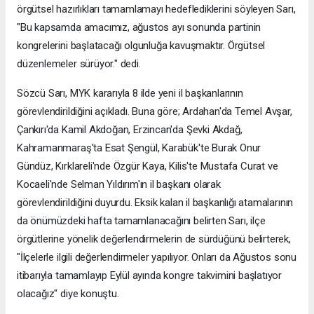
örgütsel hazırlıkları tamamlamayı hedeflediklerini söyleyen Sarı,
"Bu kapsamda amacımız, ağustos ayı sonunda partinin
kongrelerini başlatacağı olgunluğa kavuşmaktır. Örgütsel
düzenlemeler sürüyor." dedi.
Sözcü Sarı, MYK kararıyla 8 ilde yeni il başkanlarının
görevlendirildiğini açıkladı. Buna göre; Ardahan'da Temel Avşar,
Çankırı'da Kamil Akdoğan, Erzincan'da Şevki Akdağ,
Kahramanmaraş'ta Esat Şengül, Karabük'te Burak Onur
Gündüz, Kırklareli'nde Özgür Kaya, Kilis'te Mustafa Curat ve
Kocaeli'nde Selman Yıldırım'ın il başkanı olarak
görevlendirildiğini duyurdu. Eksik kalan il başkanlığı atamalarının
da önümüzdeki hafta tamamlanacağını belirten Sarı, ilçe
örgütlerine yönelik değerlendirmelerin de sürdüğünü belirterek,
"İlçelerle ilgili değerlendirmeler yapılıyor. Onları da Ağustos sonu
itibarıyla tamamlayıp Eylül ayında kongre takvimini başlatıyor
olacağız" diye konuştu.