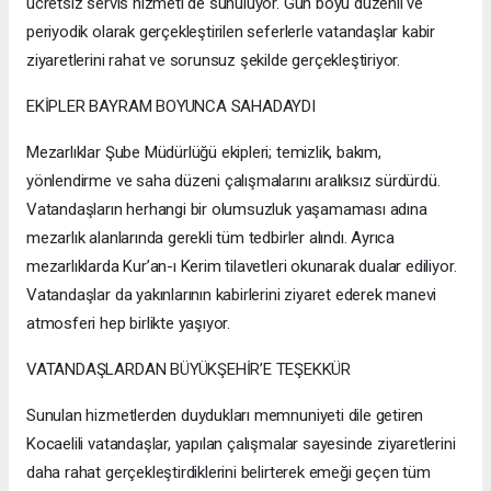
ücretsiz servis hizmeti de sunuluyor. Gün boyu düzenli ve
periyodik olarak gerçekleştirilen seferlerle vatandaşlar kabir
ziyaretlerini rahat ve sorunsuz şekilde gerçekleştiriyor.
EKİPLER BAYRAM BOYUNCA SAHADAYDI
Mezarlıklar Şube Müdürlüğü ekipleri; temizlik, bakım,
yönlendirme ve saha düzeni çalışmalarını aralıksız sürdürdü.
Vatandaşların herhangi bir olumsuzluk yaşamaması adına
mezarlık alanlarında gerekli tüm tedbirler alındı. Ayrıca
mezarlıklarda Kur’an-ı Kerim tilavetleri okunarak dualar ediliyor.
Vatandaşlar da yakınlarının kabirlerini ziyaret ederek manevi
atmosferi hep birlikte yaşıyor.
VATANDAŞLARDAN BÜYÜKŞEHİR’E TEŞEKKÜR
Sunulan hizmetlerden duydukları memnuniyeti dile getiren
Kocaelili vatandaşlar, yapılan çalışmalar sayesinde ziyaretlerini
daha rahat gerçekleştirdiklerini belirterek emeği geçen tüm