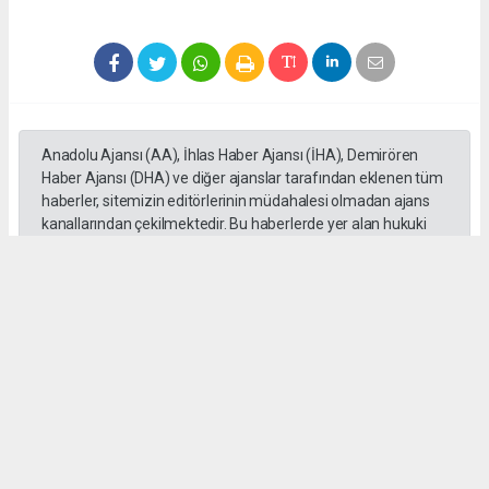
Anadolu Ajansı (AA), İhlas Haber Ajansı (İHA), Demirören
Haber Ajansı (DHA) ve diğer ajanslar tarafından eklenen tüm
haberler, sitemizin editörlerinin müdahalesi olmadan ajans
kanallarından çekilmektedir. Bu haberlerde yer alan hukuki
muhataplar haberi geçen ajanslar olup sitemizin hiç bir
editörü sorumlu tutulamaz...
Okuyucu Yorumları
(0)
Gönder