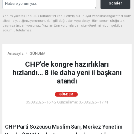
Gönder
Yorum yazarak Topluluk Kuralları’nı kabul etmiş bulunuyor ve tekhabergazetesi.com
sitesine yaptığınız yorumunuzla ilgili doğrudan veya dolaylı tüm sorumluluğu tek
başınıza üstleniyorsunuz. Yazılan tüm yorumlardan site yönetimi hiçbir şekilde
sorumlu tutulamaz.
Anasayfa
GÜNDEM
CHP'de kongre hazırlıkları
hızlandı... 8 ile daha yeni il başkanı
atandı
GÜNDEM
05.08.2026 - 16:45, Güncelleme: 05.08.2026 - 17:41
CHP Parti Sözcüsü Müslim Sarı, Merkez Yönetim