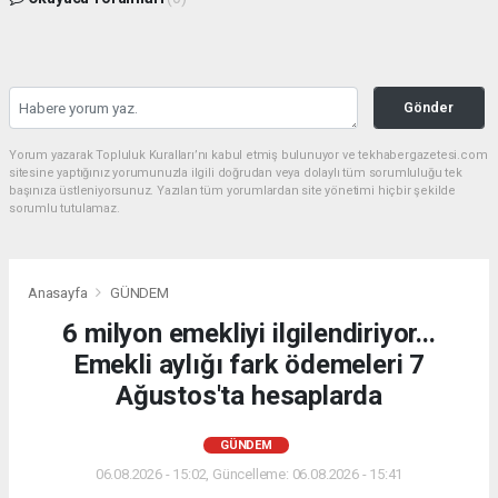
Gönder
Yorum yazarak Topluluk Kuralları’nı kabul etmiş bulunuyor ve tekhabergazetesi.com
sitesine yaptığınız yorumunuzla ilgili doğrudan veya dolaylı tüm sorumluluğu tek
başınıza üstleniyorsunuz. Yazılan tüm yorumlardan site yönetimi hiçbir şekilde
sorumlu tutulamaz.
Anasayfa
GÜNDEM
6 milyon emekliyi ilgilendiriyor...
Emekli aylığı fark ödemeleri 7
Ağustos'ta hesaplarda
GÜNDEM
06.08.2026 - 15:02, Güncelleme: 06.08.2026 - 15:41