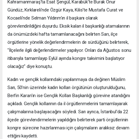
Kahramanmaraş'ta Esat Şengül, Karabük'te Burak Onur
Gündüz, Kırklareli'nde Özgür Kaya, Kilis'te Mustafa Curat ve
Kocaeli'nde Selman Yıldırım'ın il başkanı olarak
görevlendirildiğini duyurdu. Eksik kalan il başkanlığı atamalarının
da önümüzdeki hafta tamamlanacağını belirten Sarı, ilçe
örgütlerine yönelik değerlendirmelerin de sürdüğünü belirterek,
"İlçelerle ilgili değerlendirmeler yapılıyor. Onları da Ağustos sonu
itibarıyla tamamlayıp Eylül ayında kongre takvimini başlatıyor
olacağız" diye konuştu.
Kadın ve gençlik kollarındaki yapılanmaya da değinen Müslim
Sarı, 50'nin üzerinde kadın kolları örgütünün oluşturulduğunu,
Berfin Karan'ın ise Gençlik Kolları Başkanlığı görevine atandığını
açıkladı. Gençlik kollarının da il örgütlenmelerini tamamlayarak
çalışmalarına başlayacağını söyledi. Sarı ayrıca, İstanbul'da 22
ilçede görevlendirmelerin yapıldığını belirterek parti örgütlerinin
kongre sürecine hazırlanması için çalışmaların aralıksız devam
ettiğini kaydetti.