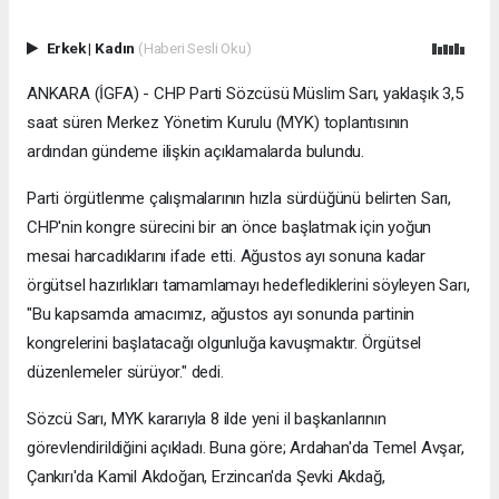
Erkek
|
Kadın
(Haberi Sesli Oku)
ANKARA (İGFA) - CHP Parti Sözcüsü Müslim Sarı, yaklaşık 3,5
saat süren Merkez Yönetim Kurulu (MYK) toplantısının
ardından gündeme ilişkin açıklamalarda bulundu.
Parti örgütlenme çalışmalarının hızla sürdüğünü belirten Sarı,
CHP'nin kongre sürecini bir an önce başlatmak için yoğun
mesai harcadıklarını ifade etti. Ağustos ayı sonuna kadar
örgütsel hazırlıkları tamamlamayı hedeflediklerini söyleyen Sarı,
"Bu kapsamda amacımız, ağustos ayı sonunda partinin
kongrelerini başlatacağı olgunluğa kavuşmaktır. Örgütsel
düzenlemeler sürüyor." dedi.
Sözcü Sarı, MYK kararıyla 8 ilde yeni il başkanlarının
görevlendirildiğini açıkladı. Buna göre; Ardahan'da Temel Avşar,
Çankırı'da Kamil Akdoğan, Erzincan'da Şevki Akdağ,